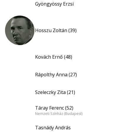
Gyöngyössy Erzsi
Hosszu Zoltán (39)
Kovách Ernő (48)
Rápolthy Anna (27)
Szeleczky Zita (21)
Táray Ferenc (52)
Nemzeti Színház (Budapest)
Tasnády András