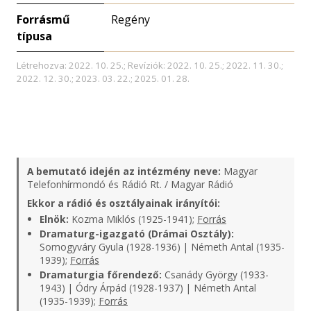
Forrásmű
Regény
típusa
Létrehozva: 2022. 10. 25.; Revíziók: 2022. 10. 25.; 2022. 11. 30.;
2022. 12. 30.; 2023. 03. 22.; 2025. 01. 28.
A bemutató idején az intézmény neve:
Magyar
Telefonhírmondó és Rádió Rt. / Magyar Rádió
Ekkor a rádió és osztályainak irányítói:
Elnök:
Kozma Miklós (1925-1941);
Forrás
Dramaturg-igazgató (Drámai Osztály):
Somogyváry Gyula (1928-1936) | Németh Antal (1935-
1939);
Forrás
Dramaturgia főrendező:
Csanády György (1933-
1943) | Ódry Árpád (1928-1937) | Németh Antal
(1935-1939);
Forrás