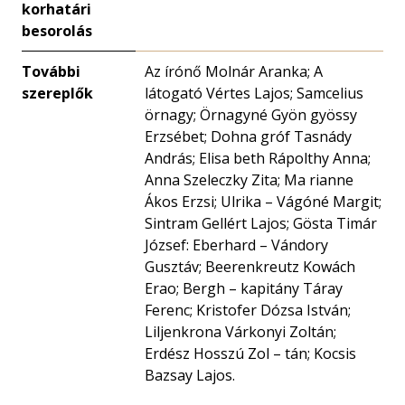
korhatári
besorolás
További
Az írónő Molnár Aranka; A
szereplők
látogató Vértes Lajos; Samcelius
örnagy; Örnagyné Gyön gyössy
Erzsébet; Dohna gróf Tasnády
András; Elisa beth Rápolthy Anna;
Anna Szeleczky Zita; Ma rianne
Ákos Erzsi; Ulrika – Vágóné Margit;
Sintram Gellért Lajos; Gösta Timár
József: Eberhard – Vándory
Gusztáv; Beerenkreutz Kowách
Erao; Bergh – kapitány Táray
Ferenc; Kristofer Dózsa István;
Liljenkrona Várkonyi Zoltán;
Erdész Hosszú Zol – tán; Kocsis
Bazsay Lajos.