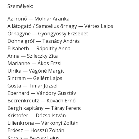
Személyek:
Az írónő — Molnár Aranka
A látogató / Samcelius őrnagy — Vértes Lajos
Őrnagyné — Gyöngyössy Erzsébet
Dohna gróf — Tasnády András
Elisabeth — Rápolthy Anna
Anna — Szileczky Zita
Marianne — Ákos Erzsi
Ulrika — Vágóné Margit
Sintram — Gellért Lajos
Gösta — Timár József
Eberhard — Vándory Gusztáv
Becrenkreutz — Kovách Ernő
Bergh kapitány — Táray Ferenc
Kristofer — Dózsa István
Lilienkrona — Várkonyi Zoltán
Erdész — Hosszú Zoltán
Kocsis — Bazsay Lajos