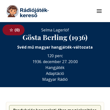
Tovább a navigációhoz
Tovább a tartalomhoz
Menü
0
Selma Lagerlöf
Gösta Berling (1936)
Svéd mű magyar hangjáték-változata
120 perc
1936. december 27. 20:00
Hangjáték
Adaptáció
Magyar Rádió