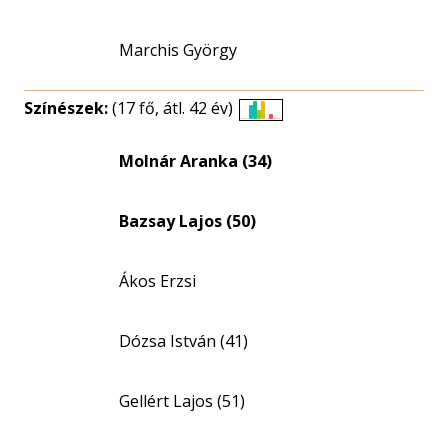
Marchis György
Színészek:
(17 fő, átl. 42 év)
Életkori
eloszlás
Molnár Aranka (34)
nagyítása
Bazsay Lajos (50)
Ákos Erzsi
Dózsa István (41)
Gellért Lajos (51)