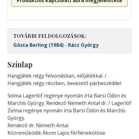
Produkciós kapcsolati ábra megjelenítése
TOVÁBBI FELDOLGOZÁSOK:
Gösta Berling (1984) - Rácz György
Színlap
Hangjáték négy felvonásban, előjátékkal. /
Hangjáték négy részben, bevezető párbeszéddel.
Selma Lagerlöf regénye nyomán írta Barsi Ödön és
Marchis György. Rendező Németh Antal dr. / Lagerlöf
Zelma regénye nyomán írta Barsi Ödön és Marchis
György.
Rendező dr. Németh Antal.
Közreműködik Ákom Lajos férfiénekötöse