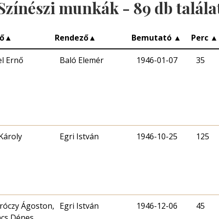
Színészi munkák -
89
db talála
ő
▲
Rendező
▲
Bemutató
▲
Perc
▲
l Ernő
Baló Elemér
1946-01-07
35
Károly
Egri István
1946-10-25
125
óczy Ágoston,
Egri István
1946-12-06
45
cs Dénes