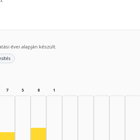
i.
ási évei alapján készült.
esítés
7
5
8
1
945–1949: 15
nész, 1950–1954: 14