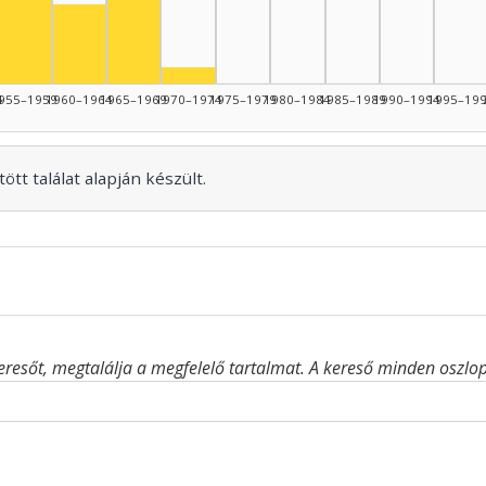
Színész, 1965–1969: 8
Színész, 1955–1959: 7
Színész, 1960–1964: 5
Színész, 1970–1974: 1
4
955–1959
1960–1964
1965–1969
1970–1974
1975–1979
1980–1984
1985–1989
1990–1994
1995–19
ött találat alapján készült.
eresőt, megtalálja a megfelelő tartalmat. A kereső minden oszlop 