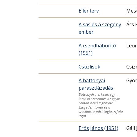
Ellenterv
Mest
A sas és a szegény
Ács 
ember
A csendháborító
Leon
(1951)
Csuzlisok
Csiz
A battonyai
Györ
parasztlázadás
Battonyára érkezik egy
lány, ki szerelmes az egyik
román nevű legénybe.
Szegeden tanul és a
szocialista párt tagja. A falu
izgat
Erős János (1951)