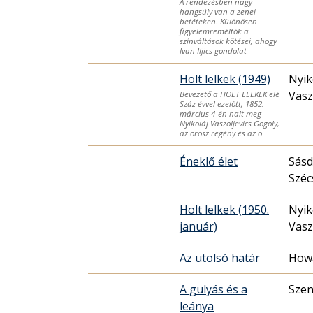
A rendezésben nagy
hangsúly van a zenei
betéteken. Különösen
figyelemreméltók a
színváltások kötései, ahogy
Ivan Iljics gondolat
Holt lelkek (1949)
Nyik
Vasz
Bevezető a HOLT LELKEK elé
Száz évvel ezelőtt, 1852.
március 4-én halt meg
Nyikoláj Vaszoljevics Gogoly,
az orosz regény és az o
Éneklő élet
Sásd
Széc
Holt lelkek (1950.
Nyik
január)
Vasz
Az utolsó határ
Howa
A gulyás és a
Szen
leánya