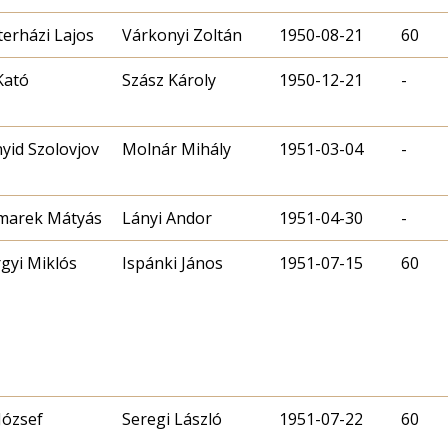
erházi Lajos
Várkonyi Zoltán
1950-08-21
60
Kató
Szász Károly
1950-12-21
-
yid Szolovjov
Molnár Mihály
1951-03-04
-
marek Mátyás
Lányi Andor
1951-04-30
-
gyi Miklós
Ispánki János
1951-07-15
60
Seregi László
1951-07-22
60