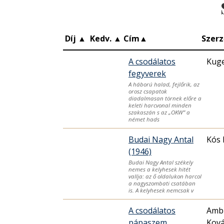
Díj
▲
Kedv.
▲
Cím
▲
Szerz
A csodálatos
Kuge
fegyverek
A háború halad, fejlőrik, az
orosz csapatok
diadalmasan törnek előre a
keleti harcvonal minden
szakaszán s az „OKW” a
német hads
Budai Nagy Antal
Kós 
(1946)
Budai Nagy Antal székely
nemes a kelyhesek hitét
vallja: az ő oldalukon harcol
a nagyszombati csatában
is. A kelyhesek nemcsak v
A csodálatos
Ambr
pápaszem
Ková