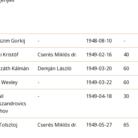
zim Gorkij
-
1948-08-10
-
i Kristóf
Cserés Miklós dr.
1949-02-16
40
záth Kálmán
Demján László
1949-03-20
60
 Wexley
-
1949-03-22
60
il
-
1949-04-18
30
szandrovics
hov
Tolsztoj
Cserés Miklós dr.
1949-05-27
65