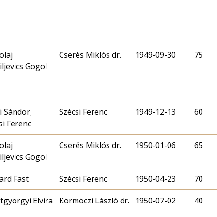
olaj
Cserés Miklós dr.
1949-09-30
75
iljevics Gogol
i Sándor,
Szécsi Ferenc
1949-12-13
60
si Ferenc
olaj
Cserés Miklós dr.
1950-01-06
65
iljevics Gogol
rd Fast
Szécsi Ferenc
1950-04-23
70
tgyörgyi Elvira
Körmöczi László dr.
1950-07-02
40