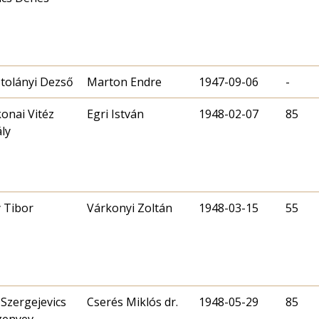
tolányi Dezső
Marton Endre
1947-09-06
-
onai Vitéz
Egri István
1948-02-07
85
ly
 Tibor
Várkonyi Zoltán
1948-03-15
55
 Szergejevics
Cserés Miklós dr.
1948-05-29
85
genyev