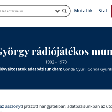
Mutatók
Stat
yörgy rádiójátékos mu
1902 - 1970
évváltozatok adatbázisunkban:
Gonda Gyuri, Gonda Gyuri
az asszonyt
) játszott hangjátékban; adatbázisunkban az uto