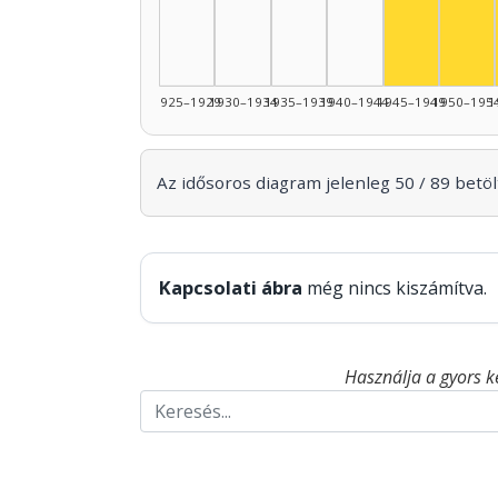
1925–1929
1930–1934
1935–1939
1940–1944
1945–1949
1950–195
1
Az idősoros diagram jelenleg 50 / 89 betölt
Kapcsolati ábra
még nincs kiszámítva.
Használja a gyors k