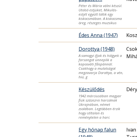
Péter és Mária válni készül.
Utolsó estjüket, Mikulás-
estjét együtt töltik egy
kiskocsmában. A kiskocsma
öreg, részeges muzsikus
Édes Anna (1947)
Kosz
Dorottya (1948)
Csok
Mihá
A somogyi ifjak és hölgyek a
farsangot ünneplik a
kaposváti főispánnál.
Csakhogy a mulatságot
megzavarja Dorottya, a vén,
hiú, g
Készülődés
Déry
1942 márciusában magyar
fiúk százezrei harcolnak
Ukrajnában, német
zsoldban. Legtöbben érzik
hogy céltalan és
reménytelen a harc
Egy hónap falun
Ivan
(1948)
Tur