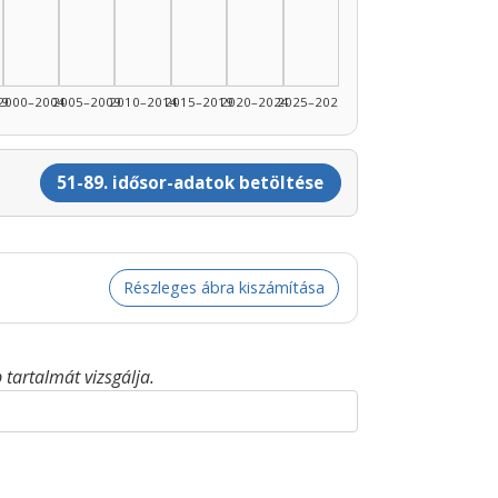
99
2000–2004
2005–2009
2010–2014
2015–2019
2020–2024
2025–2026
51-89. idősor-adatok betöltése
Részleges ábra kiszámítása
tartalmát vizsgálja.