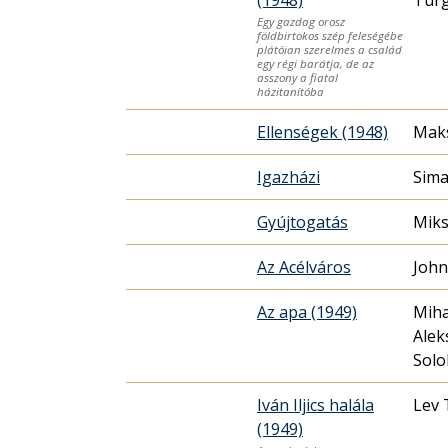
Egy gazdag orosz
földbirtokos szép feleségébe
plátóian szerelmes a család
egy régi barátja, de az
asszony a fiatal
házitanítóba
Ellenségek (1948)
Maks
Igazházi
Sima
Gyújtogatás
Miks
Az Acélváros
John
Az apa (1949)
Miha
Alek
Solo
Iván Iljics halála
Lev 
(1949)