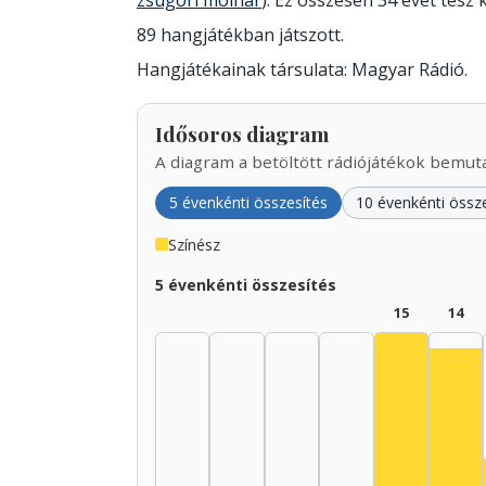
zsugori molnár
). Ez összesen 34 évet tesz k
89 hangjátékban játszott.
Hangjátékainak társulata: Magyar Rádió.
Idősoros diagram
A diagram a betöltött rádiójátékok bemutat
5 évenkénti összesítés
10 évenkénti össz
Színész
5 évenkénti összesítés
15
14
Színész, 1
Szí