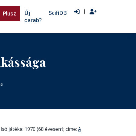
|
Új
ScifiDB
Plusz
darab?
nkássága
ka
lsó játéka: 1970 (68 évesen†; címe:
A