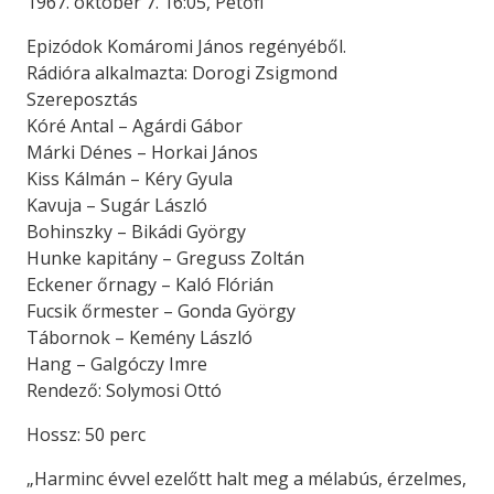
1967. október 7. 16:05, Petőfi
Epizódok Komáromi János regényéből.
Rádióra alkalmazta: Dorogi Zsigmond
Szereposztás
Kóré Antal – Agárdi Gábor
Márki Dénes – Horkai János
Kiss Kálmán – Kéry Gyula
Kavuja – Sugár László
Bohinszky – Bikádi György
Hunke kapitány – Greguss Zoltán
Eckener őrnagy – Kaló Flórián
Fucsik őrmester – Gonda György
Tábornok – Kemény László
Hang – Galgóczy Imre
Rendező: Solymosi Ottó
Hossz: 50 perc
„Harminc évvel ezelőtt halt meg a mélabús, érzelmes,