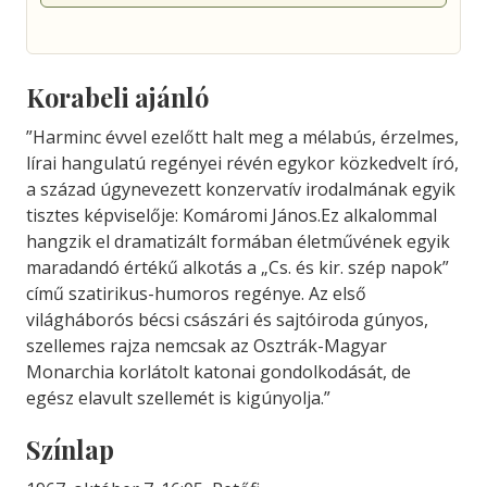
Korabeli ajánló
”Harminc évvel ezelőtt halt meg a mélabús, érzelmes,
lírai hangulatú regényei révén egykor közkedvelt író,
a század úgynevezett konzervatív irodalmának egyik
tisztes képviselője: Komáromi János.Ez alkalommal
hangzik el dramatizált formában életművének egyik
maradandó értékű alkotás a „Cs. és kir. szép napok”
című szatirikus-humoros regénye. Az első
világháborós bécsi császári és sajtóiroda gúnyos,
szellemes rajza nemcsak az Osztrák-Magyar
Monarchia korlátolt katonai gondolkodását, de
egész elavult szellemét is kigúnyolja.”
Színlap