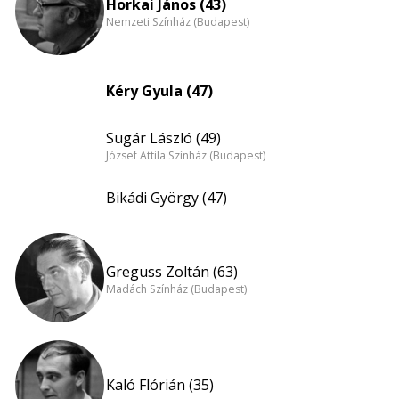
Horkai János (43)
Nemzeti Színház (Budapest)
Kéry Gyula (47)
Sugár László (49)
József Attila Színház (Budapest)
Bikádi György (47)
Greguss Zoltán (63)
Madách Színház (Budapest)
Kaló Flórián (35)