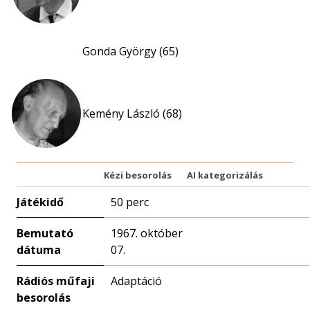
Gonda György (65)
Kemény László (68)
Kézi besorolás
AI kategorizálás
Játékidő
50 perc
Bemutató
1967. október
dátuma
07.
Rádiós műfaji
Adaptáció
besorolás