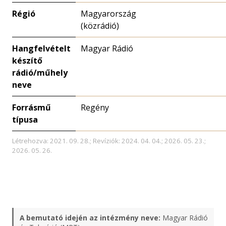
Régió
Magyarország
(közrádió)
Hangfelvételt
Magyar Rádió
készítő
rádió/műhely
neve
Forrásmű
Regény
típusa
Létrehozva: 2021. 09. 28.; Revíziók: 2024. 04. 04.; 2026. 05. 23.;
2026. 05. 26.
A bemutató idején az intézmény neve:
Magyar Rádió