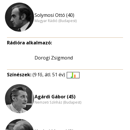
Solymosi Ottó (40)
Magyar Rádió (Budapest)
Rádióra alkalmazó:
Dorogi Zsigmond
Színészek:
(9 fő, átl. 51 év)
Életkori
eloszlás
nagyítása
Agárdi Gábor (45)
Nemzeti Színház (Budapest)