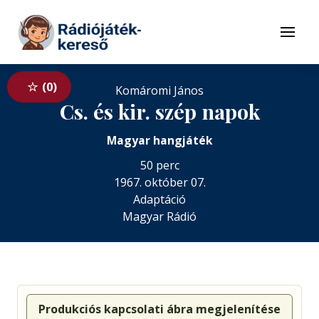
Tovább a navigációhoz
Tovább a tartalomhoz
Menü
0
Komáromi János
Cs. és kir. szép napok
Magyar hangjáték
50 perc
1967. október 07.
Adaptáció
Magyar Rádió
Produkciós kapcsolati ábra megjelenítése