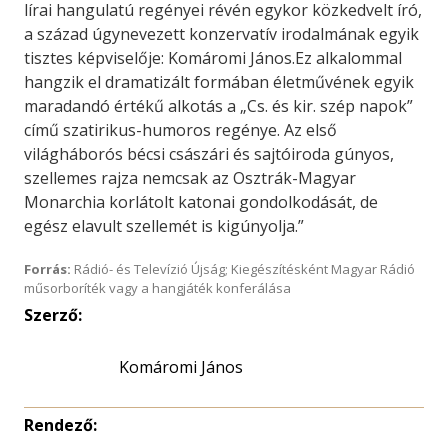
lírai hangulatú regényei révén egykor közkedvelt író,
a század úgynevezett konzervatív irodalmának egyik
tisztes képviselője: Komáromi János.Ez alkalommal
hangzik el dramatizált formában életművének egyik
maradandó értékű alkotás a „Cs. és kir. szép napok”
című szatirikus-humoros regénye. Az első
világháborós bécsi császári és sajtóiroda gúnyos,
szellemes rajza nemcsak az Osztrák-Magyar
Monarchia korlátolt katonai gondolkodását, de
egész elavult szellemét is kigúnyolja.”
Forrás:
Rádió- és Televízió Újság; Kiegészítésként Magyar Rádió
műsorboríték vagy a hangjáték konferálása
Szerző:
Komáromi János
Rendező: