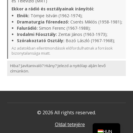
és Televízió (MRT)
Ekkor a rádió és osztályainak irányítói:
Elnök:
Tömpe István (1962-1974);
Dramaturgia főrendező:
Cserés Miklós (1958-1981);
Falurádió:
Simon Ferenc (1967-1988);
Irodalmi Főosztály:
Zentai János (1963-1973);
Szórakoztató Osztály:
Bozó László (1967-1968);
Az adatokban ellentmondások előfordulhatnak a források
bizonytalansága miatt.
Hiba? Javítanivaló? Hiány? Jelezd a nyitólap alján levő
címünkön.
© 2026 All rights reserved.
Oldal tetejére
HUN