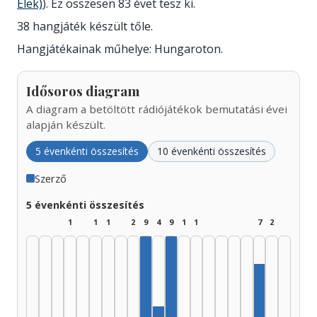
Elek)
). Ez összesen 83 évet tesz ki.
38 hangjáték készült tőle.
Hangjátékainak műhelye: Hungaroton.
Idősoros diagram
A diagram a betöltött rádiójátékok bemutatási évei
alapján készült.
5 évenkénti összesítés
10 évenkénti összesítés
Szerző
5 évenkénti összesítés
1
1
1
2
9
4
9
1
1
7
2
Szerző, 1970–1974: 9
Szerző, 1980–1984: 9