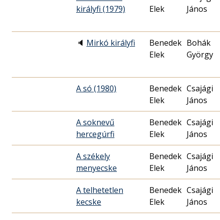
királyfi (1979)
Elek
János
🔈
Mirkó királyfi
Benedek
Bohák
Elek
György
A só (1980)
Benedek
Csajági
Elek
János
A soknevű
Benedek
Csajági
hercegúrfi
Elek
János
A székely
Benedek
Csajági
menyecske
Elek
János
A telhetetlen
Benedek
Csajági
kecske
Elek
János