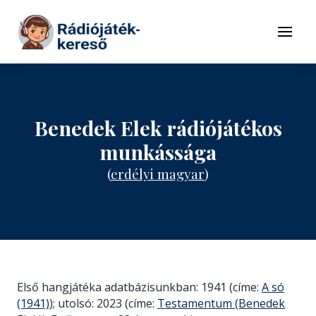
Tovább a navigációhoz
Tovább a tartalomhoz
Menü
Benedek Elek rádiójátékos
munkássága
(
erdélyi magyar
)
Első hangjátéka adatbázisunkban: 1941 (címe:
A só
(1941)
); utolsó: 2023 (címe:
Testamentum (Benedek