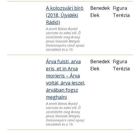
A kolozsvári bíró
Benedek
Figura
(2018, Újvidéki
Elek
Terézia
Rádió)
A zenét Bakos Árpád
szerezte és adta elő. Ő
zenésítette meg Arany
János Stanzák Mátyás
Dalünnepére című eposz
töredékét és a 15-
Árva fuisti, arva
Benedek
Figura
eris, et in Arva
Elek
Terézia
morieris – Árva
voltál, árva leszel,
árvában fogsz
meghalni
A zenét Bakos Árpád
szerezte és adta elő. Ő
zenésítette meg Arany
János Stanzák Mátyás
Dalünnepére című eposz
töredékét és a 15-