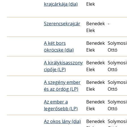
krajcárkája (dia)
Elek
Szerencsekrajcár
Benedek
-
Elek
A két bors
Benedek
Solymosi
ökröcske (dia)
Elek
Ottó
A királykisasszony
Benedek
Solymosi
cipője (LP)
Elek
Ottó
A szegény ember
Benedek
Solymosi
és az ördög (LP)
Elek
Ottó
Az ember a
Benedek
Solymosi
legerősebb (LP)
Elek
Ottó
Az okos lány (dia)
Benedek
Solymosi