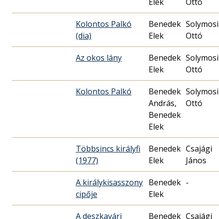
Elek
Ottó
Kolontos Palkó
Benedek
Solymosi
(dia)
Elek
Ottó
Az okos lány
Benedek
Solymosi
Elek
Ottó
Kolontos Palkó
Benedek
Solymosi
András,
Ottó
Benedek
Elek
Többsincs királyfi
Benedek
Csajági
(1977)
Elek
János
A királykisasszony
Benedek
-
cipője
Elek
A deszkavári
Benedek
Csajági