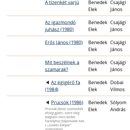
A tizenkét varjú
Benedek
Csajági
Elek
János
Az igazmondó
Benedek
Csajági
juhász (1980)
Elek
János
Erős János (1980)
Benedek
Csajági
Elek
János
Mit beszélnek a
Benedek
Csajági
szamarak?
Elek
János
🔈
Az égigérő fa
Benedek
Dobai
(1984)
Elek
Vilmos
🔈
Prücsök (1986)
Benedek
Sólyom
Elek
András
Prücsök János csizmadiát
éhség gyötri, ezért még
dolgozni sincs kedve.
Fortélyhoz folyamodik hát,
s „csodás könyve”
segítségével