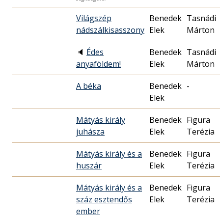
Világszép
Benedek
Tasnádi
nádszálkisasszony
Elek
Márton
🔈
Édes
Benedek
Tasnádi
anyaföldem!
Elek
Márton
A béka
Benedek
-
Elek
Mátyás király
Benedek
Figura
juhásza
Elek
Terézia
Mátyás király és a
Benedek
Figura
huszár
Elek
Terézia
Mátyás király és a
Benedek
Figura
száz esztendős
Elek
Terézia
ember