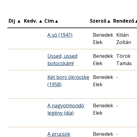
Díj
▲
Kedv.
▲
Cím
▲
Szerző
▲
Rendező
A só (1941)
Benedek
Kilián
Elek
Zoltán
Üssed, üssed
Benedek
Török
botocskám!
Elek
Tamás
Két bors ökröcske
Benedek
-
(1958)
Elek
A nagyotmondó
Benedek
-
legény (dia)
Elek
A prücsök
Benedek
-