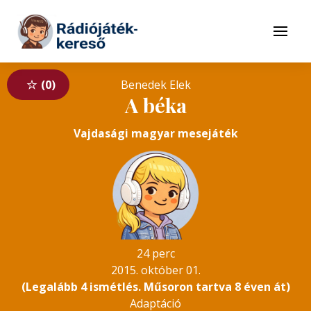
Tovább a navigációhoz
Tovább a tartalomhoz
Menü
0
Benedek Elek
A béka
Vajdasági magyar mesejáték
24 perc
2015. október 01.
(Legalább 4 ismétlés. Műsoron tartva 8 éven át)
Adaptáció