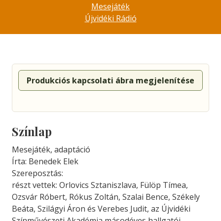
Mesejáték
Újvidéki Rádió
Produkciós kapcsolati ábra megjelenítése
Színlap
Mesejáték, adaptáció
Írta: Benedek Elek
Szereposztás:
részt vettek: Orlovics Sztaniszlava, Fülöp Tímea,
Ozsvár Róbert, Rókus Zoltán, Szalai Bence, Székely
Beáta, Szilágyi Áron és Verebes Judit, az Újvidéki
Színművészeti Akadémia másodéves hallgatói,