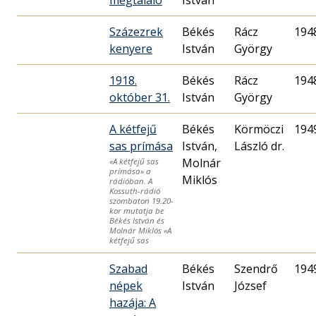
megtaláló
István
Százezrek
Békés
Rácz
194
kenyere
István
György
1918.
Békés
Rácz
194
október 31.
István
György
A kétfejű
Békés
Körmöczi
194
sas prímása
István,
László dr.
Molnár
«A kétfejű sas
prímása» a
Miklós
rádióban. A
Kossuth-rádió
szombaton 19.20-
kor mutatja be
Békés István és
Molnár Miklós «A
kétfejű sas
Szabad
Békés
Szendrő
194
népek
István
József
hazája: A