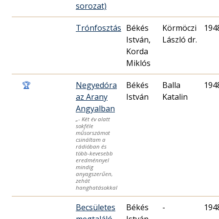
sorozat)
Trónfosztás
Békés
Körmöczi
194
István,
László dr.
Korda
Miklós
🏆
Negyedóra
Békés
Balla
194
az Arany
István
Katalin
Angyalban
„- Két év alatt
sokféle
műsorszámot
csináltam a
rádióban és
több-kevesebb
eredménnyel
mindig
anyagszerűen,
zehát
hanghatásokkal
Becsületes
Békés
-
194