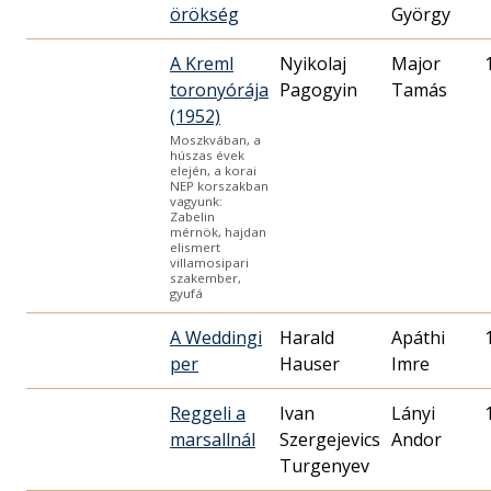
örökség
György
A Kreml
Nyikolaj
Major
toronyórája
Pagogyin
Tamás
(1952)
Moszkvában, a
húszas évek
elején, a korai
NEP korszakban
vagyunk:
Zabelin
mérnök, hajdan
elismert
villamosipari
szakember,
gyufá
A Weddingi
Harald
Apáthi
per
Hauser
Imre
Reggeli a
Ivan
Lányi
marsallnál
Szergejevics
Andor
Turgenyev