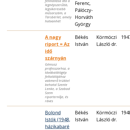
fennállása óta a
Ferenc,
legnépszerűbb,
legsikeresebb
Pálóczy-
műsorszám, a
Horváth
Társbérlet, amely
hatvanhét
György
A nagy
Békés
Körmöczi
194
riport = Az
István
László dr.
idő
szárnyán
Géniusz
professzorhoz, a
távóbalátógép
feltalálójához
vakmerő trükkel
behatol Szente
Lenke, a Szabad
Szem
riporternője, és
ráves
Bolond
Békés
Körmöczi
194
Istók (1948,
István
László dr.
házikabaré