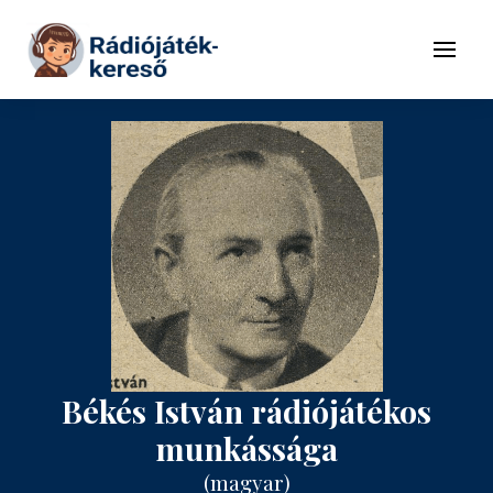
Tovább a navigációhoz
Tovább a tartalomhoz
Menü
Békés István rádiójátékos
munkássága
(magyar)