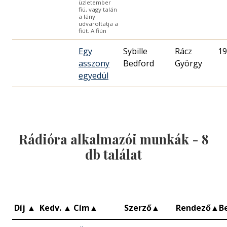
üzletember
fiú, vagy talán
a lány
udvaroltatja a
fiút. A fiún
Egy
Sybille
Rácz
19
asszony
Bedford
György
egyedül
Rádióra alkalmazói munkák -
8
db találat
Díj
▲
Kedv.
▲
Cím
▲
Szerző
▲
Rendező
▲
B