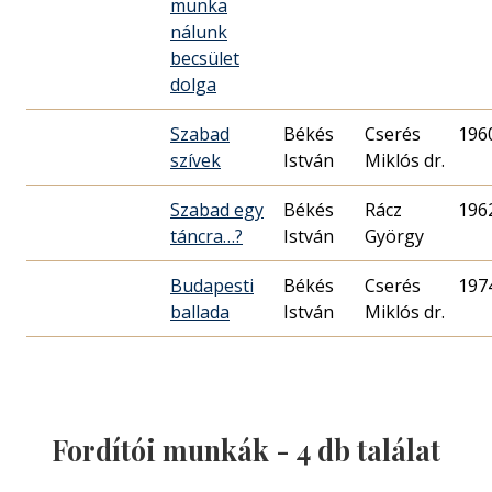
munka
nálunk
becsület
dolga
Szabad
Békés
Cserés
196
szívek
István
Miklós dr.
Szabad egy
Békés
Rácz
196
táncra…?
István
György
Budapesti
Békés
Cserés
197
ballada
István
Miklós dr.
Fordítói munkák -
4
db találat