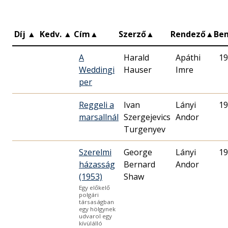
Díj
▲
Kedv.
▲
Cím
▲
Szerző
▲
Rendező
▲
Be
A
Harald
Apáthi
19
Weddingi
Hauser
Imre
per
Reggeli a
Ivan
Lányi
19
marsallnál
Szergejevics
Andor
Turgenyev
Szerelmi
George
Lányi
19
házasság
Bernard
Andor
(1953)
Shaw
Egy előkelő
polgári
társaságban
egy hölgynek
udvarol egy
kívülálló