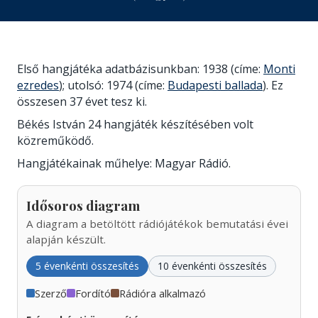
Első hangjátéka adatbázisunkban: 1938 (címe:
Monti
ezredes
); utolsó: 1974 (címe:
Budapesti ballada
). Ez
összesen 37 évet tesz ki.
Békés István 24 hangjáték készítésében volt
közreműködő.
Hangjátékainak műhelye: Magyar Rádió.
Idősoros diagram
A diagram a betöltött rádiójátékok bemutatási évei
alapján készült.
5 évenkénti összesítés
10 évenkénti összesítés
Szerző
Fordító
Rádióra alkalmazó