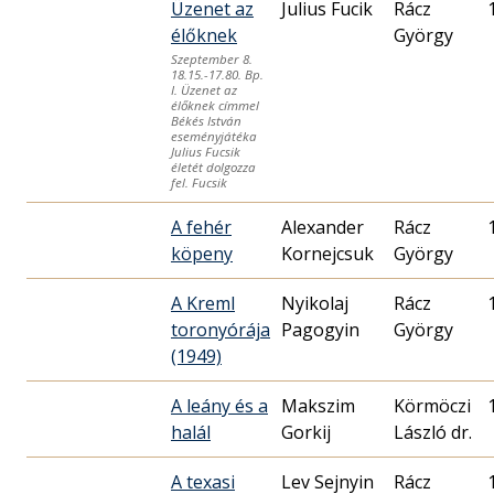
Üzenet az
Julius Fucik
Rácz
élőknek
György
Szeptember 8.
18.15.-17.80. Bp.
I. Üzenet az
élőknek címmel
Békés István
eseményjátéka
Julius Fucsik
életét dolgozza
fel. Fucsik
A fehér
Alexander
Rácz
köpeny
Kornejcsuk
György
A Kreml
Nyikolaj
Rácz
toronyórája
Pagogyin
György
(1949)
A leány és a
Makszim
Körmöczi
halál
Gorkij
László dr.
A texasi
Lev Sejnyin
Rácz