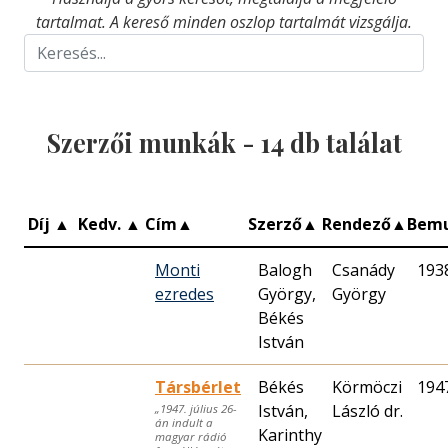
tartalmat. A kereső minden oszlop tartalmát vizsgálja.
Szerzői munkák -
14
db találat
Díj
▲
Kedv.
▲
Cím
▲
Szerző
▲
Rendező
▲
Bem
Monti
Balogh
Csanády
193
ezredes
György,
György
Békés
István
Társbérlet
Békés
Körmöczi
194
István,
László dr.
„1947. július 26-
án indult a
Karinthy
magyar rádió