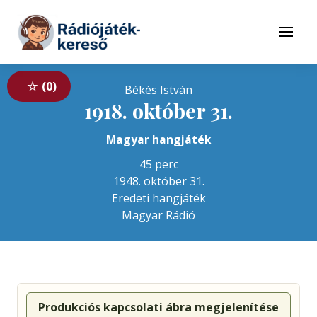
Tovább a navigációhoz
Tovább a tartalomhoz
Menü
0
Békés István
1918. október 31.
Magyar hangjáték
45 perc
1948. október 31.
Eredeti hangjáték
Magyar Rádió
Produkciós kapcsolati ábra megjelenítése