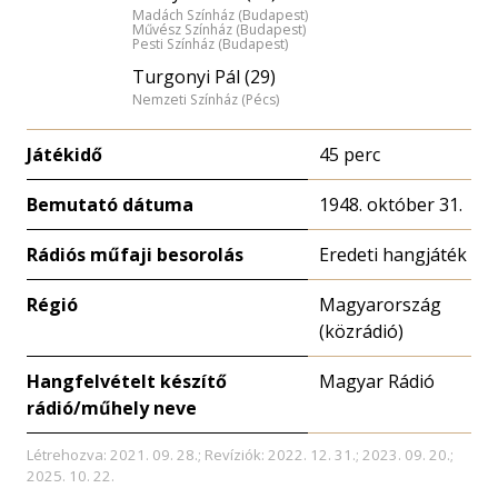
Madách Színház (Budapest)
Művész Színház (Budapest)
Pesti Színház (Budapest)
Turgonyi Pál (29)
Nemzeti Színház (Pécs)
Játékidő
45 perc
Bemutató dátuma
1948. október 31.
Rádiós műfaji besorolás
Eredeti hangjáték
Régió
Magyarország
(közrádió)
Hangfelvételt készítő
Magyar Rádió
rádió/műhely neve
Létrehozva: 2021. 09. 28.; Revíziók: 2022. 12. 31.; 2023. 09. 20.;
2025. 10. 22.