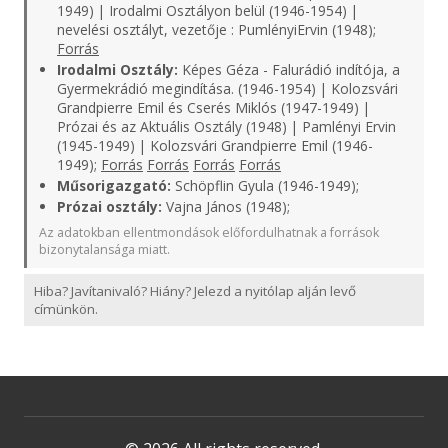
1949) | Irodalmi Osztályon belül (1946-1954) |
nevelési osztályt, vezetője : PumlényiErvin (1948);
Forrás
Irodalmi Osztály:
Képes Géza - Falurádió indítója, a
Gyermekrádió megindítása. (1946-1954) | Kolozsvári
Grandpierre Emil és Cserés Miklós (1947-1949) |
Prózai és az Aktuális Osztály (1948) | Pamlényi Ervin
(1945-1949) | Kolozsvári Grandpierre Emil (1946-
1949);
Forrás
Forrás
Forrás
Forrás
Műsorigazgató:
Schöpflin Gyula (1946-1949);
Prózai osztály:
Vajna János (1948);
Az adatokban ellentmondások előfordulhatnak a források
bizonytalansága miatt.
Hiba? Javítanivaló? Hiány? Jelezd a nyitólap alján levő
címünkön.