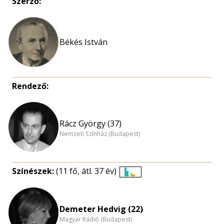
Szerző:
Békés István
Rendező:
Rácz György (37)
Nemzeti Színház (Budapest)
Színészek:
(11 fő, átl. 37 év)
Életkori
eloszlás
nagyítása
Demeter Hedvig (22)
Magyar Rádió (Budapest)