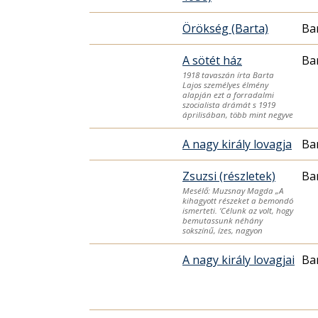
Örökség (Barta)
Ba
A sötét ház
Ba
1918 tavaszán írta Barta
Lajos személyes élmény
alapján ezt a forradalmi
szocialista drámát s 1919
áprilisában, több mint negyve
A nagy király lovagja
Ba
Zsuzsi (részletek)
Ba
Mesélő: Muzsnay Magda „A
kihagyott részeket a bemondó
ismerteti. ‘Célunk az volt, hogy
bemutassunk néhány
sokszínű, ízes, nagyon
A nagy király lovagjai
Ba