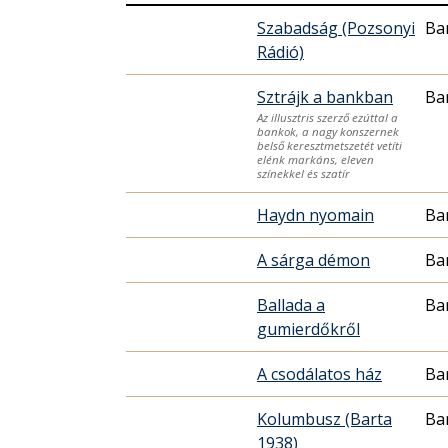
Szabadság (Pozsonyi
Ba
Rádió)
Sztrájk a bankban
Ba
Az illusztris szerző ezúttal a
bankok, a nagy konszernek
belső keresztmetszetét vetíti
elénk markáns, eleven
színekkel és szatír
Haydn nyomain
Ba
A sárga démon
Ba
Ballada a
Ba
gumierdőkről
A csodálatos ház
Ba
Kolumbusz (Barta
Ba
1938)