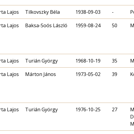
rta Lajos
Tilkovszky Béla
1938-09-03
-
P
rta Lajos
Baksa-Soós László
1959-08-24
50
M
rta Lajos
Turián György
1968-10-19
35
M
rta Lajos
Márton János
1973-05-02
39
K
rta Lajos
Turián György
1976-10-25
27
M
D
M