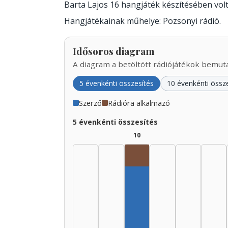
Barta Lajos 16 hangjáték készítésében vo
Hangjátékainak műhelye: Pozsonyi rádió.
Idősoros diagram
A diagram a betöltött rádiójátékok bemutat
5 évenkénti összesítés
10 évenkénti össz
Szerző
Rádióra alkalmazó
5 évenkénti összesítés
10
Rádióra alkalmazó, 193
Szerző, 1935–1939: 8