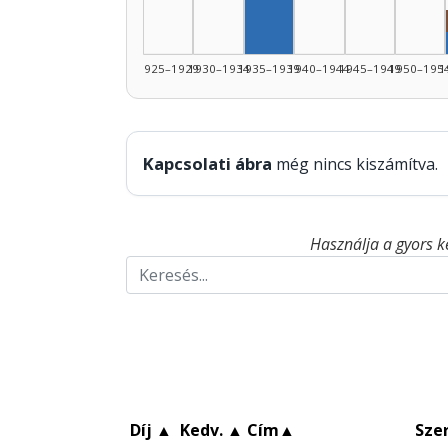
1925–1929
1930–1934
1935–1939
1940–1944
1945–1949
1950–195
1
Kapcsolati ábra
még nincs kiszámítva.
Használja a gyors k
Díj
▲
Kedv.
▲
Cím
▲
Sze