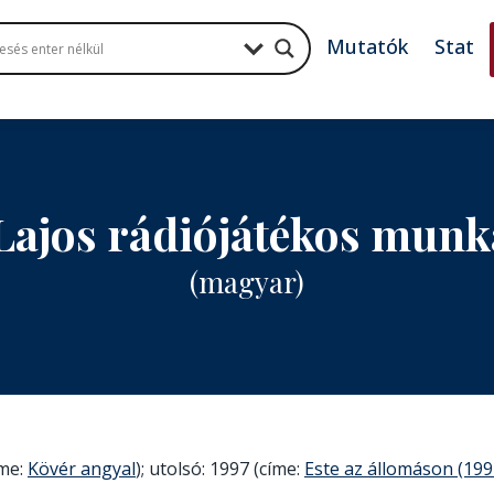
Mutatók
Stat
Lajos rádiójátékos mun
(magyar)
íme:
Kövér angyal
); utolsó: 1997 (címe:
Este az állomáson (199