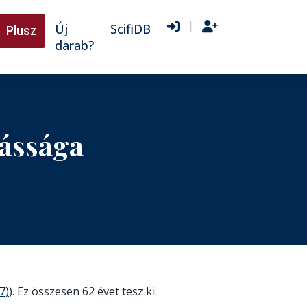
|
Új
ScifiDB
Plusz
darab?
kássága
7)
). Ez összesen 62 évet tesz ki.