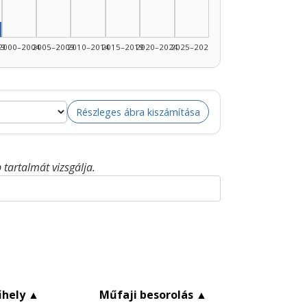
rző, 1995–1999: 1
99
2000–2004
2005–2009
2010–2014
2015–2019
2020–2024
2025–2026
Részleges ábra kiszámítása
tartalmát vizsgálja.
hely
▲
Műfaji besorolás
▲