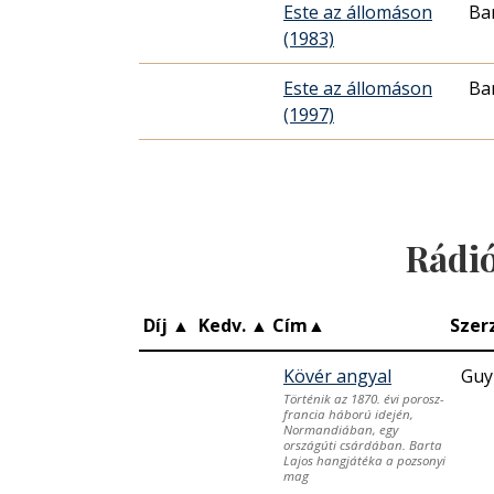
Este az állomáson
Ba
(1983)
Este az állomáson
Ba
(1997)
Rádi
Díj
▲
Kedv.
▲
Cím
▲
Szer
Kövér angyal
Guy
Történik az 1870. évi porosz-
francia háború idején,
Normandiában, egy
országúti csárdában. Barta
Lajos hangjátéka a pozsonyi
mag