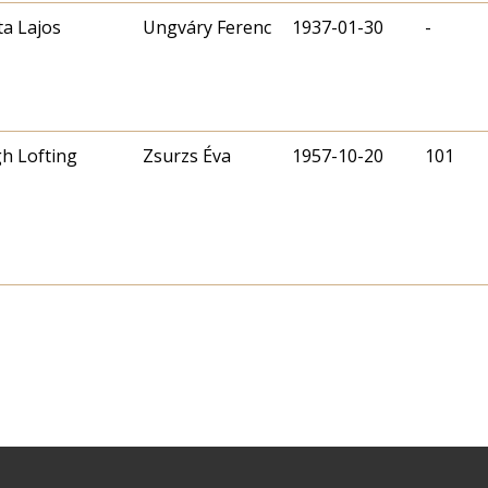
ta Lajos
Ungváry Ferenc
1937-01-30
-
h Lofting
Zsurzs Éva
1957-10-20
101