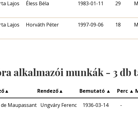
rta Lajos
Éless Béla
1983-01-11
29
M
rta Lajos
Horváth Péter
1997-09-06
18
M
óra alkalmazói munkák -
3
db t
ző
▲
Rendező
▲
Bemutató
▲
Perc
▲
 de Maupassant
Ungváry Ferenc
1936-03-14
-