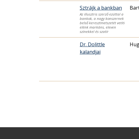
Sztrájk a bankban
Bar
Az illusztris szerző ezúttal a
bankok, a nagy konszernek
belső keresztmetszetét vetíti
elénk markáns, eleven
színekkel és szatír
Dr. Dolittle
Hug
kalandjai