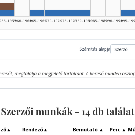
Rádióra alkalmazó, 1955–1959: 1
Szerző, 1955–1959: 1
Szerző, 1965–1969: 1
Szerző, 1970–1974: 1
Szerző, 1975–1979: 1
Szerző, 1980–1984: 1
Sze
4
955–1959
1960–1964
1965–1969
1970–1974
1975–1979
1980–1984
1985–1989
1990–1994
1995–19
Számítás alapja
eresőt, megtalálja a megfelelő tartalmat. A kereső minden oszlop 
Szerzői munkák -
14
db találat
rző
▲
Rendező
▲
Bemutató
▲
Perc
▲
Mű