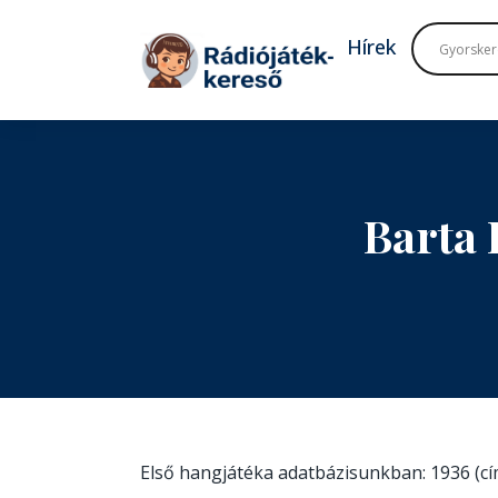
Tovább a navigációhoz
Tovább a tartalomhoz
Hírek
Barta 
Első hangjátéka adatbázisunkban: 1936 (c