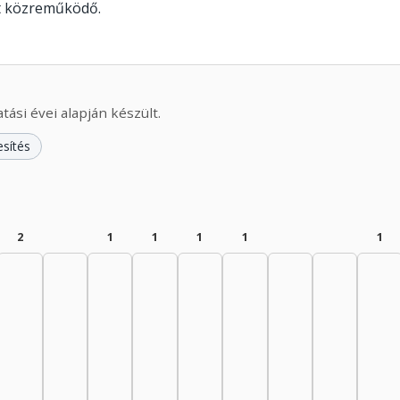
lt közreműködő.
ási évei alapján készült.
esítés
2
1
1
1
1
1
5–1939: 2