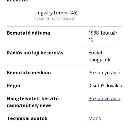
Ungváry Ferenc (46)
Pozsonyi rádió (Pozsony)
Bemutató dátuma
1938. február
12.
Rádiós műfaji besorolás
Eredeti
hangjáték
Bemutató médium
Pozsonyi rádió
Régió
(Cseh)Szlovákia
Hangfelvételt készítő
Pozsonyi rádió
rádió/műhely neve
Technikai adatok
Monó