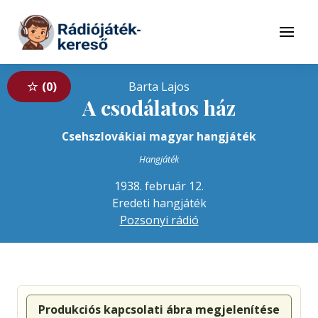
Tovább a navigációhoz
Tovább a tartalomhoz
Menü
0
Barta Lajos
A csodálatos ház
Csehszlovákiai magyar hangjáték
Hangjáték
1938. február 12.
Eredeti hangjáték
Pozsonyi rádió
Produkciós kapcsolati ábra megjelenítése