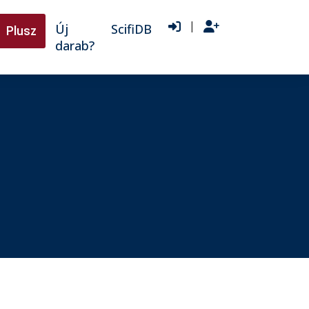
|
Új
ScifiDB
Plusz
darab?