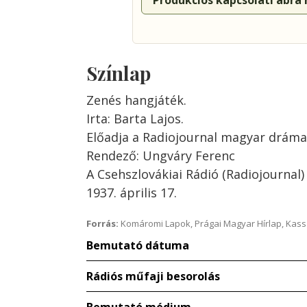
Produkciós kapcsolati ábra
Színlap
Zenés hangjáték.
Irta: Barta Lajos.
Előadja a Radiojournal magyar dráma
Rendező: Ungváry Ferenc
A Csehszlovákiai Rádió (Radiojournal
1937. április 17.
Forrás:
Komáromi Lapok, Prágai Magyar Hírlap, Kass
Bemutató dátuma
Rádiós műfaji besorolás