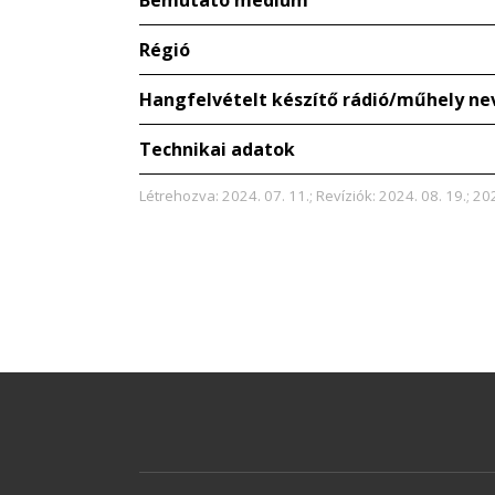
Bemutató médium
Régió
Hangfelvételt készítő rádió/műhely ne
Technikai adatok
Létrehozva: 2024. 07. 11.; Revíziók: 2024. 08. 19.; 20