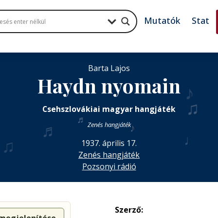
Mutatók
Stat
Barta Lajos
Haydn nyomain
♪
♫
Csehszlovákiai magyar hangjáték
♬
♬
Zenés hangjáték
♪
♩
♫
1937. április 17.
Zenés hangjáték
Pozsonyi rádió
Szerző: