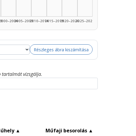
89: 3
99
2000–2004
2005–2009
2010–2014
2015–2019
2020–2024
2025–2026
Részleges ábra kiszámítása
tartalmát vizsgálja.
űhely
▲
Műfaji besorolás
▲