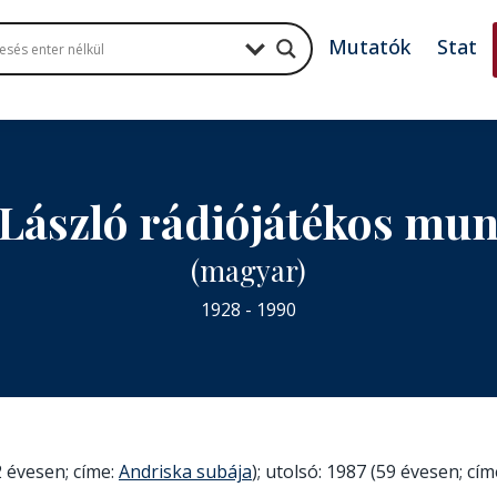
Mutatók
Stat
 László rádiójátékos mu
(magyar)
1928 - 1990
 évesen; címe:
Andriska subája
); utolsó: 1987 (59 évesen; cím