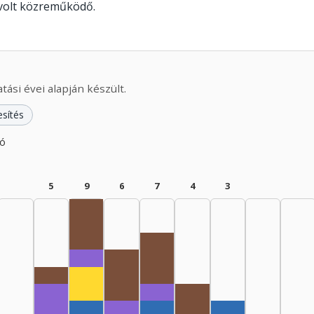
 volt közreműködő.
ási évei alapján készült.
esítés
zó
5
9
6
7
4
3
Rádióra alkalmazó, 1965–1969: 3
Fordító, 1965–1969: 1
Rádióra alkalmazó, 1975–1979
Rádióra alkalmazó, 1960–1964: 1
Rádióra alkalmazó, 1970–1974: 3
Színész, 1965–1969: 2
Fordító, 1975–1979: 1
Fordító, 1960–1964: 2
Rádióra alkalmazó, 198