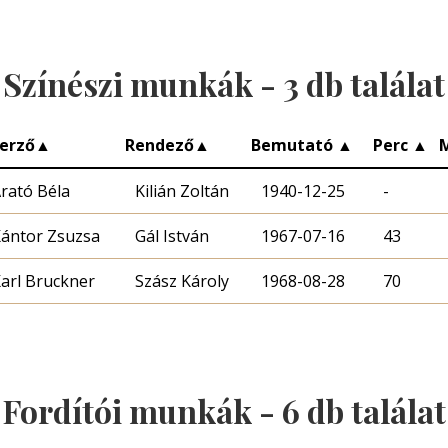
Színészi munkák -
3
db találat
erző
▲
Rendező
▲
Bemutató
▲
Perc
▲
rató Béla
Kilián Zoltán
1940-12-25
-
ántor Zsuzsa
Gál István
1967-07-16
43
arl Bruckner
Szász Károly
1968-08-28
70
Fordítói munkák -
6
db találat