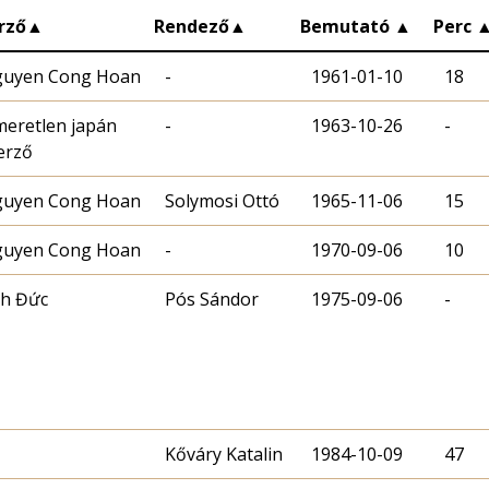
rző
▲
Rendező
▲
Bemutató
▲
Perc
uyen Cong Hoan
-
1961-01-10
18
meretlen japán
-
1963-10-26
-
erző
uyen Cong Hoan
Solymosi Ottó
1965-11-06
15
uyen Cong Hoan
-
1970-09-06
10
h Đức
Pós Sándor
1975-09-06
-
Kőváry Katalin
1984-10-09
47