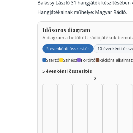
Balássy László 31 hangjáték készítésében
Hangjátékainak műhelye: Magyar Rádió.
Idősoros diagram
A diagram a betöltött rádiójátékok bemutat
5 évenkénti összesítés
10 évenkénti össz
Szerző
Színész
Fordító
Rádióra alkalma
5 évenkénti összesítés
2