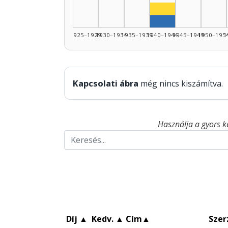
Színész, 1940–19
Szerző, 1940–194
1925–1929
1930–1934
1935–1939
1940–1944
1945–1949
1950–195
1
Kapcsolati ábra
még nincs kiszámítva.
Használja a gyors k
Díj
▲
Kedv.
▲
Cím
▲
Szer