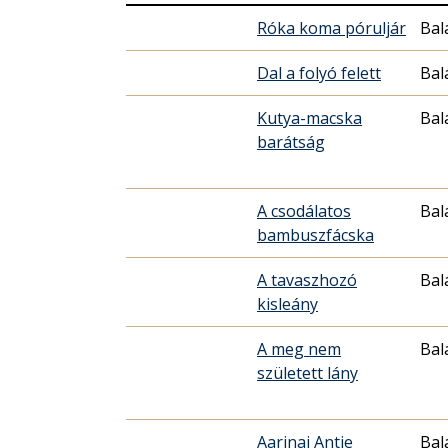
Róka koma póruljár
Bal
Dal a folyó felett
Bal
Kutya-macska
Bal
barátság
A csodálatos
Bal
bambuszfácska
A tavaszhozó
Bal
kisleány
A meg nem
Bal
született lány
Aarinai Antje
Bal