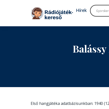
Tovább a navigációhoz
Tovább a tartalomhoz
Hírek
Balássy
Első hangjátéka adatbázisunkban: 1940 (12