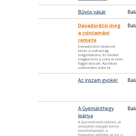
Bűvös vásár
Bal
Davadordzsi meg
Bal
a csintamáni
remete
Davadordzsi tanácsot
keres a szárazság
megoldására, és elindul
megkeresni a soha el nem
fogyó kincset. Azonban
sokminden mást ta
Az inszam gyökér
Bal
A Gyémánthegy
Bal
leánya
A Gyermekrádió műsora „A
mesejáték anyagát koreai
tanulmányútján, a
helyszínen gyűjtötte az író. Li