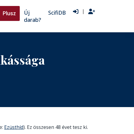
|
Új
ScifiDB
Plusz
darab?
nkássága
e:
Ezüsthíd
). Ez összesen 48 évet tesz ki.