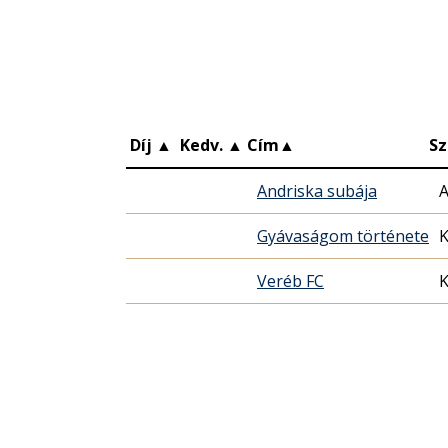
Díj
▲
Kedv.
▲
Cím
▲
Sz
Andriska subája
A
Gyávaságom története
K
Veréb FC
K