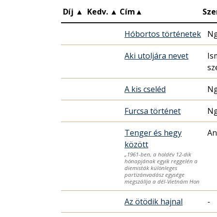
Díj
▲
Kedv.
▲
Cím
▲
Sze
Hóbortos történetek
Ng
Aki utoljára nevet
Is
sz
A kis cseléd
Ng
Furcsa történet
Ng
Tenger és hegy
An
között
„1961-ben, a holdév 12-dik
hónapjának egyik reggelén a
diemisták különleges
partizánvadász egysége
megszállja a dél-Vietnám Hon
Az ötödik hajnal
-