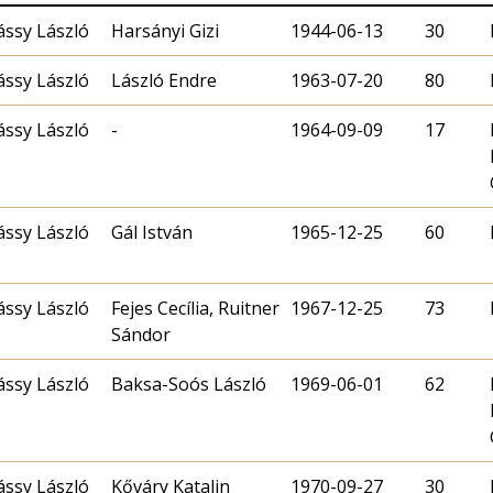
ássy László
Harsányi Gizi
1944-06-13
30
ássy László
László Endre
1963-07-20
80
ássy László
-
1964-09-09
17
ássy László
Gál István
1965-12-25
60
ássy László
Fejes Cecília, Ruitner
1967-12-25
73
Sándor
ássy László
Baksa-Soós László
1969-06-01
62
ássy László
Kőváry Katalin
1970-09-27
30