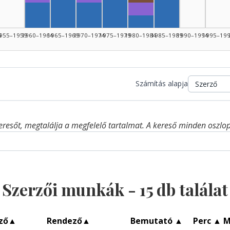
Fordító, 1970–1974: 1
44: 1
Szerző, 1965–1969: 3
Szerző, 1975–1979: 3
Fordító, 1980–1984: 1
Szerző, 1985–19
Szerző, 1960–1964: 2
Szerző, 1970–1974: 2
4: 1
Szerző, 1980–1984: 1
4
955–1959
1960–1964
1965–1969
1970–1974
1975–1979
1980–1984
1985–1989
1990–1994
1995–19
Számítás alapja
eresőt, megtalálja a megfelelő tartalmat. A kereső minden oszlop 
Szerzői munkák -
15
db találat
ző
▲
Rendező
▲
Bemutató
▲
Perc
▲
M