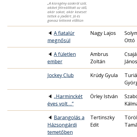
„A kisregény azokról szól,
akiket félreállított az idő,
akár sokat, akár keveset
tettek a jövőért. Jó és
gonosz tetteink előttün
🔈
A fiatalúr
Nagy Lajos
Soly
megnősül
Ottó
🔈
A fületlen
Ambrus
Csajá
ember
Zoltán
Jáno
Jockey Club
Krúdy Gyula
Turi
Györ
🔈
„Harminckét
Örley István
Szab
éves volt….”
Kálm
🔈
Barangolás a
Tertinszky
Törö
Házsongárdi
Edit
Tamá
temetőben