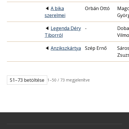
🔈
A bika
Orbán Ottó
Mag
szerelmei
Györ
🔈
Legenda Déry
-
Doba
Tiborról
Vilm
🔈
Anzikszkártya
Szép Ernő
Sáros
Zsuz
51–73 betöltése
1–50 / 73 megjelenítve