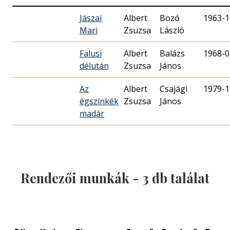
Jászai
Albert
Bozó
1963-1
Mari
Zsuzsa
László
Falusi
Albert
Balázs
1968-0
délután
Zsuzsa
János
Az
Albert
Csajági
1979-1
égszínkék
Zsuzsa
János
madár
Rendezői munkák -
3
db találat