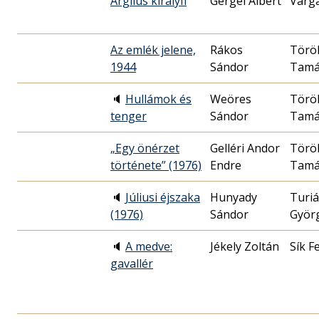
Argilus királyfi
Gergei Albert
Varg
Az emlék jelene,
Rákos
Törö
1944
Sándor
Tamá
🔈
Hullámok és
Weöres
Törö
tenger
Sándor
Tamá
„Egy önérzet
Gelléri Andor
Törö
története” (1976)
Endre
Tamá
🔈
Júliusi éjszaka
Hunyady
Turi
(1976)
Sándor
Györ
🔈
A medve:
Jékely Zoltán
Sík F
gavallér