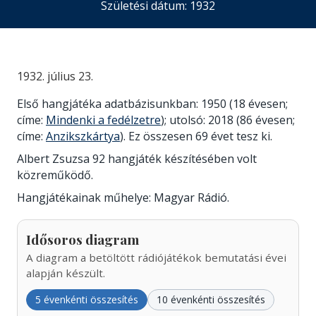
Születési dátum: 1932
1932. július 23.
Első hangjátéka adatbázisunkban: 1950 (18 évesen;
címe:
Mindenki a fedélzetre
); utolsó: 2018 (86 évesen;
címe:
Anzikszkártya
). Ez összesen 69 évet tesz ki.
Albert Zsuzsa 92 hangjáték készítésében volt
közreműködő.
Hangjátékainak műhelye: Magyar Rádió.
Idősoros diagram
A diagram a betöltött rádiójátékok bemutatási évei
alapján készült.
5 évenkénti összesítés
10 évenkénti összesítés