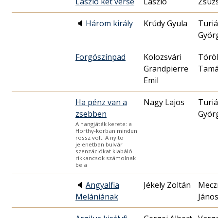
László két verse
László
Zsuz
🔈
Három király
Krúdy Gyula
Turi
Györ
Forgószínpad
Kolozsvári
Törö
Grandpierre
Tamá
Emil
Ha pénz van a
Nagy Lajos
Turi
zsebben
Györ
A hangjáték kerete: a
Horthy-korban minden
rossz volt. A nyito
jelenetban bulvár
szenzációkat kiabáló
rikkancsok számolnak
be a
🔈
Angyalfia
Jékely Zoltán
Mecz
Melániának
Jáno