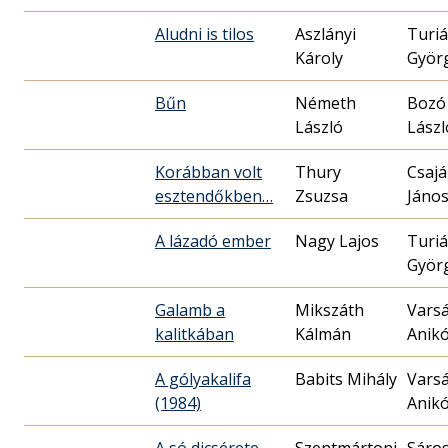
Aludni is tilos
Aszlányi
Turi
Károly
Györ
Bűn
Németh
Bozó
László
Lászl
Korábban volt
Thury
Csajá
esztendőkben…
Zsuzsa
Jáno
A lázadó ember
Nagy Lajos
Turi
Györ
Galamb a
Mikszáth
Varsá
kalitkában
Kálmán
Anik
A gólyakalifa
Babits Mihály
Varsá
(1984)
Anik
A só dicsérete
Szentmártoni
Sáros