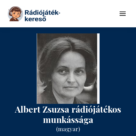
Tovább a navigációhoz
Tovább a tartalomhoz
Menü
Albert Zsuzsa rádiójátékos
munkássága
(magyar)