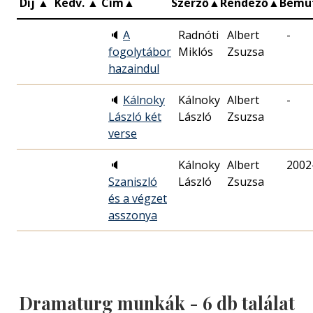
Díj
▲
Kedv.
▲
Cím
▲
Szerző
▲
Rendező
▲
Bemu
🔈
A
Radnóti
Albert
-
fogolytábor
Miklós
Zsuzsa
hazaindul
🔈
Kálnoky
Kálnoky
Albert
-
László két
László
Zsuzsa
verse
🔈
Kálnoky
Albert
2002
Szaniszló
László
Zsuzsa
és a végzet
asszonya
Dramaturg munkák -
6
db találat