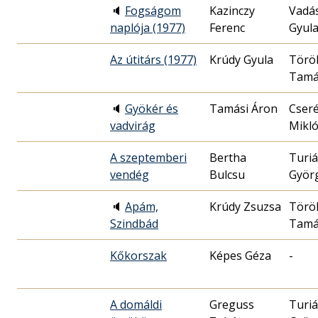
🔈
Fogságom
Kazinczy
Vadá
naplója (1977)
Ferenc
Gyul
Az útitárs (1977)
Krúdy Gyula
Törö
Tamá
🔈
Gyökér és
Tamási Áron
Cser
vadvirág
Mikló
A szeptemberi
Bertha
Turi
vendég
Györ
🔈
Apám,
Krúdy Zsuzsa
Törö
Szindbád
Tamá
Kőkorszak
Képes Géza
-
A domáldi
Greguss
Turi