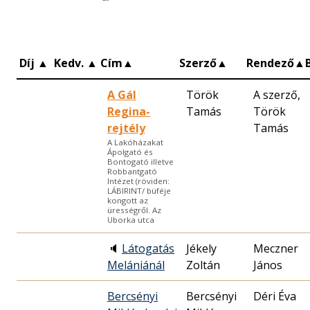
Díj
▲
Kedv.
▲
Cím
▲
Szerző
▲
Rendező
▲
A Gál
Török
A szerző,
Regina-
Tamás
Török
rejtély
Tamás
A Lakóházakat
Ápolgató és
Bontogató illetve
Robbantgató
Intézet (röviden:
LÁBIRINT/ büféje
kongott az
ürességről. Az
Uborka utca
🔈
Látogatás
Jékely
Meczner
Melániánál
Zoltán
János
Bercsényi
Bercsényi
Déri Éva