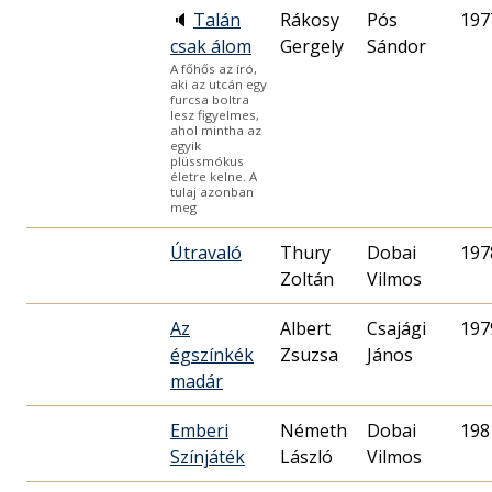
🔈
Talán
Rákosy
Pós
197
csak álom
Gergely
Sándor
A főhős az író,
aki az utcán egy
furcsa boltra
lesz figyelmes,
ahol mintha az
egyik
plüssmókus
életre kelne. A
tulaj azonban
meg
Útravaló
Thury
Dobai
197
Zoltán
Vilmos
Az
Albert
Csajági
197
égszínkék
Zsuzsa
János
madár
Emberi
Németh
Dobai
198
Színjáték
László
Vilmos