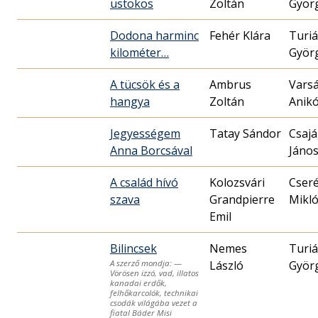
üstökös
Zoltán
Györ
Dodona harminc
Fehér Klára
Turi
kilométer…
Györ
A tücsök és a
Ambrus
Varsá
hangya
Zoltán
Anik
Jegyességem
Tatay Sándor
Csajá
Anna Borcsával
Jáno
A család hívó
Kolozsvári
Cser
szava
Grandpierre
Mikló
Emil
Bilincsek
Nemes
Turi
László
Györ
A szerző mondja: —
Vörösen izzó, vad, illatos
kanadai erdők,
felhőkarcolók, technikai
csodák világába vezet a
fiatal Báder Misi