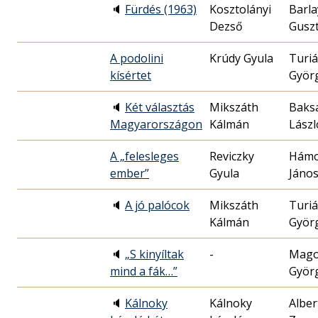
🔈
Fürdés (1963)
Kosztolányi
Barla
Dezső
Gusz
A podolini
Krúdy Gyula
Turi
kísértet
Györ
🔈
Két választás
Mikszáth
Baks
Magyarországon
Kálmán
Lászl
A „felesleges
Reviczky
Hám
ember”
Gyula
Jáno
🔈
A jó palócok
Mikszáth
Turi
Kálmán
Györ
🔈
„S kinyíltak
-
Mag
mind a fák…”
Györ
🔈
Kálnoky
Kálnoky
Alber