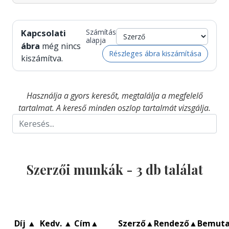
Kapcsolati
Számítás
alapja
ábra
még nincs
Részleges ábra kiszámítása
kiszámítva.
Használja a gyors keresőt, megtalálja a megfelelő
tartalmat. A kereső minden oszlop tartalmát vizsgálja.
Szerzői munkák -
3
db találat
Díj
▲
Kedv.
▲
Cím
▲
Szerző
▲
Rendező
▲
Bemut