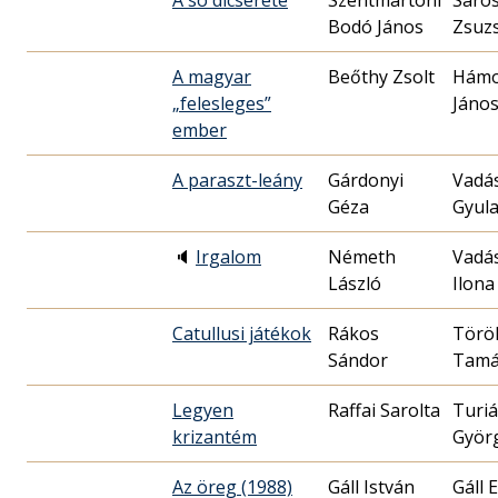
Bodó János
Zsuz
A magyar
Beőthy Zsolt
Hám
„felesleges”
Jáno
ember
A paraszt-leány
Gárdonyi
Vadá
Géza
Gyul
🔈
Irgalom
Németh
Vadá
László
Ilona
Catullusi játékok
Rákos
Törö
Sándor
Tamá
Legyen
Raffai Sarolta
Turi
krizantém
Györ
Az öreg (1988)
Gáll István
Gáll 