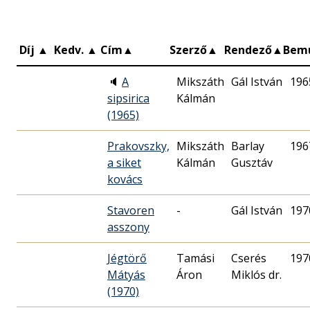
Díj
▲
Kedv.
▲
Cím
▲
Szerző
▲
Rendező
▲
Bem
🔈
A
Mikszáth
Gál István
196
sipsirica
Kálmán
(1965)
Prakovszky,
Mikszáth
Barlay
196
a siket
Kálmán
Gusztáv
kovács
Stavoren
-
Gál István
197
asszony
Jégtörő
Tamási
Cserés
197
Mátyás
Áron
Miklós dr.
(1970)