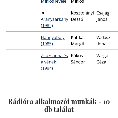
Miklós levelei
Miklós
🔈
Kosztolányi
Csajági
Aranysárkány
Dezső
János
(1982)
Hangyaboly
Kaffka
Vadász
(1985)
Margit
Ilona
Zsuzsanna és
Rákos
Varga
a vének
Sándor
Géza
(1994)
Rádióra alkalmazói munkák -
10
db találat