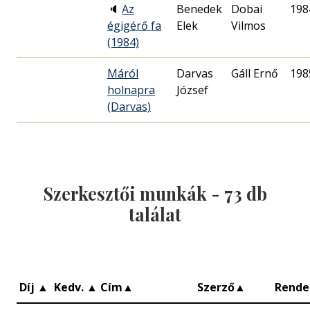
🔈
Az
Benedek
Dobai
198
égigérő fa
Elek
Vilmos
(1984)
Máról
Darvas
Gáll Ernő
198
holnapra
József
(Darvas)
Szerkesztői munkák -
73
db
találat
Díj
▲
Kedv.
▲
Cím
▲
Szerző
▲
Rende