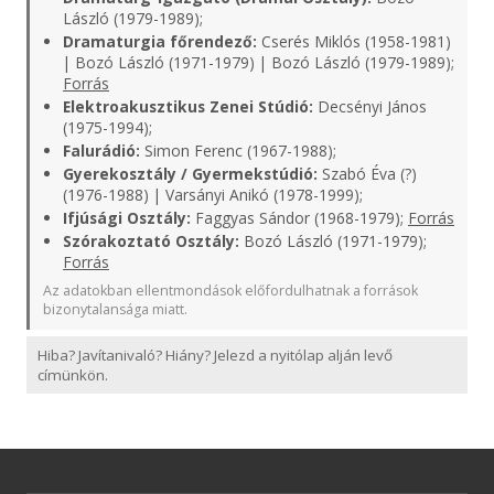
László (1979-1989);
Dramaturgia főrendező:
Cserés Miklós (1958-1981)
| Bozó László (1971-1979) | Bozó László (1979-1989);
Forrás
Elektroakusztikus Zenei Stúdió:
Decsényi János
(1975-1994);
Falurádió:
Simon Ferenc (1967-1988);
Gyerekosztály / Gyermekstúdió:
Szabó Éva (?)
(1976-1988) | Varsányi Anikó (1978-1999);
Ifjúsági Osztály:
Faggyas Sándor (1968-1979);
Forrás
Szórakoztató Osztály:
Bozó László (1971-1979);
Forrás
Az adatokban ellentmondások előfordulhatnak a források
bizonytalansága miatt.
Hiba? Javítanivaló? Hiány? Jelezd a nyitólap alján levő
címünkön.