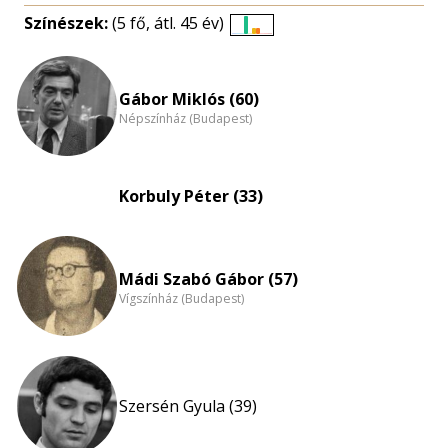
Színészek:
(5 fő, átl. 45 év)
Életkori
eloszlás
nagyítása
Gábor Miklós (60)
Népszínház (Budapest)
Korbuly Péter (33)
Mádi Szabó Gábor (57)
Vígszínház (Budapest)
Szersén Gyula (39)