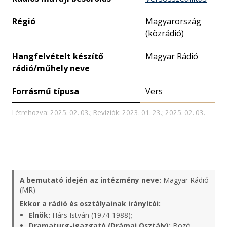
Régió
Magyarország
(közrádió)
Hangfelvételt készítő
Magyar Rádió
rádió/műhely neve
Forrásmű típusa
Vers
Létrehozva: 2025. 02. 03.; Revíziók: 2023. 01. 23.; 2025. 02. 03.
A bemutató idején az intézmény neve:
Magyar Rádió
(MR)
Ekkor a rádió és osztályainak irányítói:
Elnök:
Hárs István (1974-1988);
Dramaturg-igazgató (Drámai Osztály):
Bozó