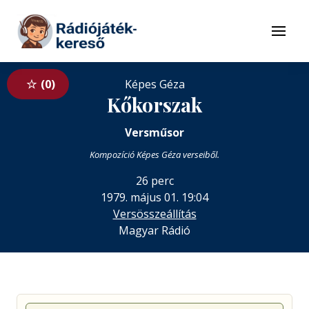
Tovább a navigációhoz
Tovább a tartalomhoz
Menü
0
Képes Géza
Kőkorszak
Versműsor
Kompozíció Képes Géza verseiből.
26 perc
1979. május 01. 19:04
Versösszeállítás
Magyar Rádió