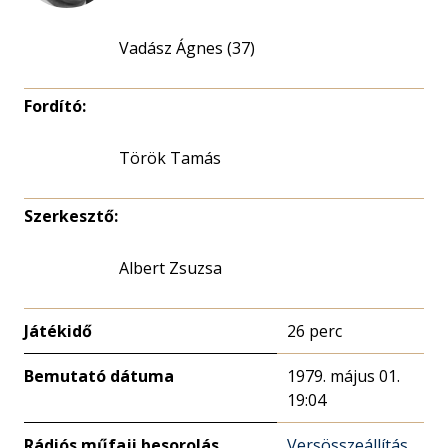
Vadász Ágnes (37)
Fordító:
Török Tamás
Szerkesztő:
Albert Zsuzsa
Játékidő
26 perc
Bemutató dátuma
1979. május 01.
19:04
Rádiós műfaji besorolás
Versösszeállítás