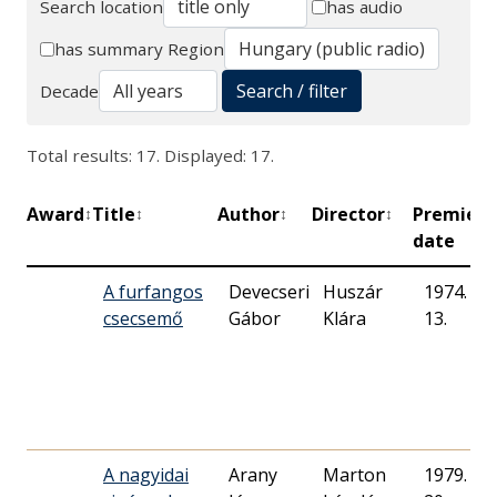
Search location
has audio
Search
has summary
Region
Search / filter
Decade
Total results: 17. Displayed: 17.
Award
Title
Author
Director
Premiere
↕
↕
↕
↕
date
A furfangos
Devecseri
Huszár
1974. 10.
csecsemő
Gábor
Klára
13.
A nagyidai
Arany
Marton
1979. 05.