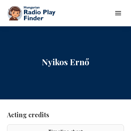
To navigation
To contents
Menu
Nyikos Ernő
Acting credits