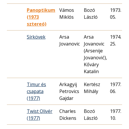
Panoptikum
Vámos
Bozó
1973. 02.
(1973
Miklós
László
05.
sztereó)
Sírkövek
Arsa
Arsa
1974. 11.
Jovanovic
Jovanovic
25.
(Arsenije
Jovanović),
Kőváry
Katalin
Timur és
Arkagyij
Kertész
1977. 11.
csapata
Petrovics
Mihály
06.
(1977)
Twist Olivér
Charles
Bozó
1977. 02.
(1977)
Dickens
László
10.