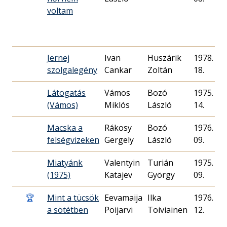
voltam
Jernej
Ivan
Huszárik
1978. 09.
szolgalegény
Cankar
Zoltán
18.
Látogatás
Vámos
Bozó
1975. 04.
(Vámos)
Miklós
László
14.
Macska a
Rákosy
Bozó
1976. 02.
felségvizeken
Gergely
László
09.
Miatyánk
Valentyin
Turián
1975. 03.
(1975)
Katajev
György
09.
🏆
Mint a tücsök
Eevamaija
Ilka
1976. 12.
a sötétben
Poijarvi
Toiviainen
12.