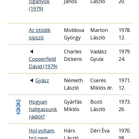
cigányok
János
László
20.
(1979)
Az ötödik
Moldova
Marton
1978. 06.
sípszó
György
László
12.
🔈
Charles
Vadász
1979. 12.
Copperfield
Dickens
Gyula
24.
Dávid (1979)
🔈
Gyász
Németh
Cserés
1971. 04.
László
Miklós dr.
12.
🏆
Hogyan
Gyárfás
Bozó
1973. 08.
🏆
hallgassunk
Miklós
László
26.
🏆
rádiót?
Hol voltam,
Hárs
Déri Éva
1970. 11.
hol nem
László
08.