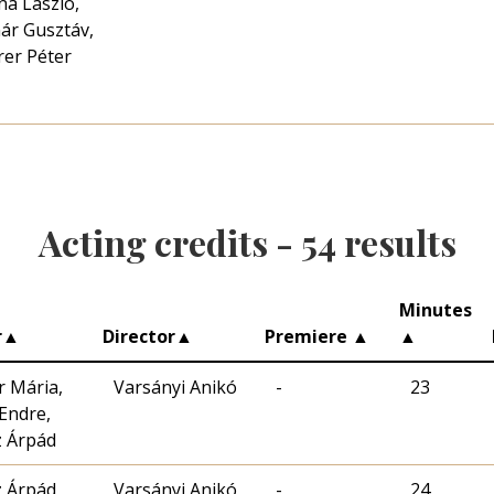
na László,
ár Gusztáv,
rer Péter
Acting credits -
54
results
Minutes
r
▲
Director
▲
Premiere
▲
▲
 Mária,
Varsányi Anikó
-
23
 Endre,
 Árpád
 Árpád
Varsányi Anikó
-
24