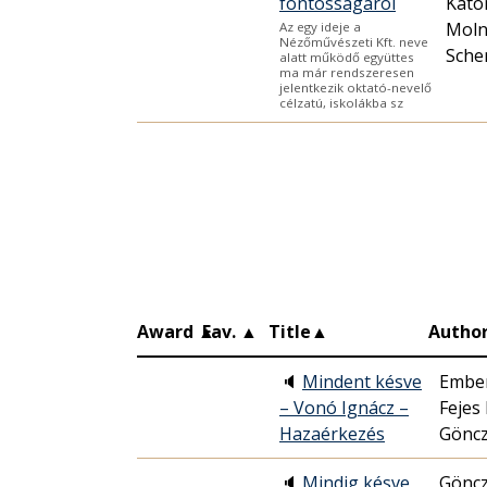
fontosságáról
Kato
Moln
Az egy ideje a
Nézőművészeti Kft. neve
Sche
alatt működő együttes
ma már rendszeresen
jelentkezik oktató-nevelő
célzatú, iskolákba sz
Award
▲
Fav.
▲
Title
▲
Autho
🔈
Mindent késve
Ember
– Vonó Ignácz –
Fejes
Hazaérkezés
Göncz
🔈
Mindig késve
Göncz