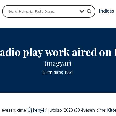
Indices
radio play work aired o
(magyar)
Birth date: 1961
 évesen; címe:
Új kenyér
); utolsó: 2020 (59 évesen; címe:
Kitö