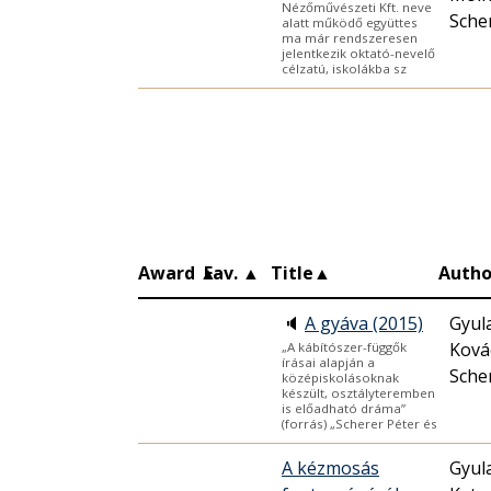
Nézőművészeti Kft. neve
Sche
alatt működő együttes
ma már rendszeresen
jelentkezik oktató-nevelő
célzatú, iskolákba sz
Award
▲
Fav.
▲
Title
▲
Autho
🔈
A gyáva (2015)
Gyula
Kovác
„A kábítószer-függők
írásai alapján a
Sche
középiskolásoknak
készült, osztályteremben
is előadható dráma”
(forrás) „Scherer Péter és
A kézmosás
Gyula