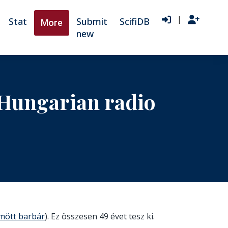
|
Stat
Submit
ScifiDB
More
new
n Hungarian radio
mött barbár
). Ez összesen 49 évet tesz ki.