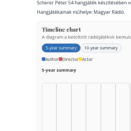
Scherer Péter 54 hangjáték készítésében 
Hangjátékainak műhelye: Magyar Rádió.
Timeline chart
A diagram a betöltött rádiójátékok bemutat
5-year summary
10-year summary
Author
Director
Actor
5-year summary