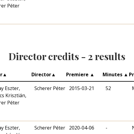
rer Péter
Director credits -
2
results
r
▲
Director
▲
Premiere
▲
Minutes
▲
P
y Eszter,
Scherer Péter
2015-03-21
52
s Krisztián,
rer Péter
y Eszter,
Scherer Péter
2020-04-06
-