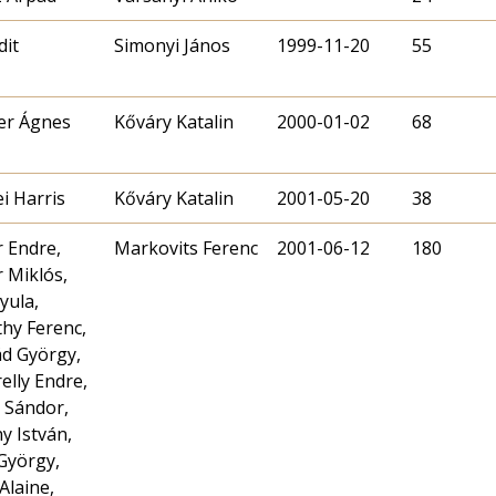
dit
Simonyi János
1999-11-20
55
er Ágnes
Kőváry Katalin
2000-01-02
68
ei Harris
Kőváry Katalin
2001-05-20
38
r Endre,
Markovits Ferenc
2001-06-12
180
 Miklós,
yula,
thy Ferenc,
d György,
elly Endre,
 Sándor,
y István,
 György,
Alaine,