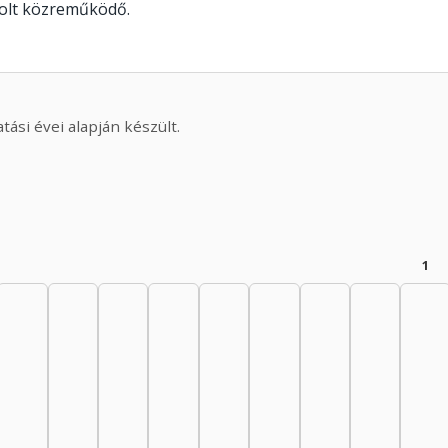
volt közreműködő.
ási évei alapján készült.
1