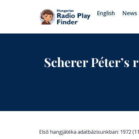
To navigation
To contents
English
News
Scherer Péter’s 
Első hangjátéka adatbázisunkban: 1972 (11