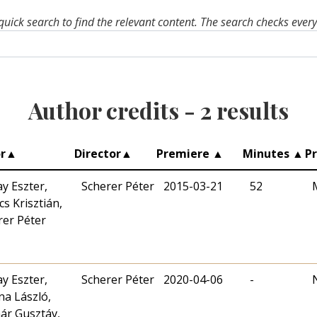
quick search to find the relevant content. The search checks ever
Author credits -
2
results
r
▲
Director
▲
Premiere
▲
Minutes
▲
P
y Eszter,
Scherer Péter
2015-03-21
52
s Krisztián,
rer Péter
y Eszter,
Scherer Péter
2020-04-06
-
na László,
ár Gusztáv,