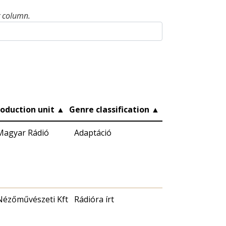
y column.
roduction unit
▲
Genre classification
▲
Magyar Rádió
Adaptáció
Nézőművészeti Kft
Rádióra írt