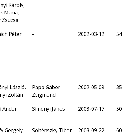
nyi Károly,
s Mária,
 Zsuzsa
ich Péter
-
2002-03-12
54
nyi László,
Papp Gábor
2002-05-09
35
yi Zoltán
Zsigmond
ri Andor
Simonyi János
2003-07-17
50
fy Gergely
Solténszky Tibor
2003-09-22
60