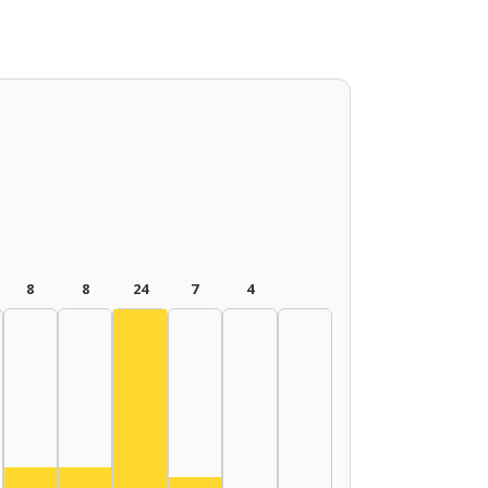
8
8
24
7
4
Actor, 2010–2014: 24