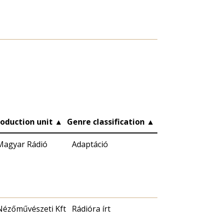
roduction unit
▲
Genre classification
▲
Magyar Rádió
Adaptáció
Nézőművészeti Kft
Rádióra írt