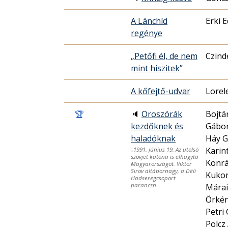
A Lánchíd
Erki E
regénye
„Petőfi él, de nem
Czind
mint hiszitek”
A kőfejtő-udvar
Lorel
🏆
🔈
Oroszórák
Bojtá
kezdőknek és
Gábor
haladóknak
Háy G
Karin
„1991. június 19. Az utolsó
szovjet katona is elhagyta
Konrá
Magyarországot. Viktor
Sirov altábornagy, a Déli
Kukor
Hadseregcsoport
parancsn
Márai
Örkén
Petri
Polcz 