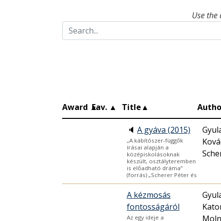
Use the 
Award
▲
Fav.
▲
Title
▲
Autho
🔈
A gyáva (2015)
Gyula
Kovác
„A kábítószer-függők
írásai alapján a
Sche
középiskolásoknak
készült, osztályteremben
is előadható dráma”
(forrás) „Scherer Péter és
A kézmosás
Gyula
fontosságáról
Kato
Moln
Az egy ideje a