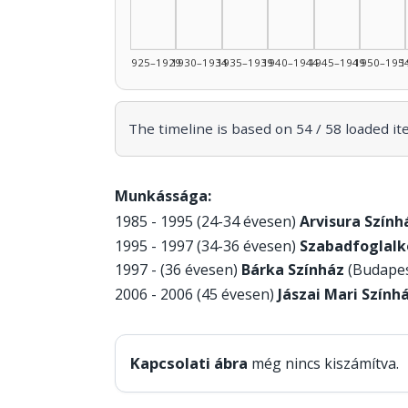
1925–1929
1930–1934
1935–1939
1940–1944
1945–1949
1950–195
1
The timeline is based on 54 / 58 loaded it
Munkássága:
1985 - 1995 (24-34 évesen)
Arvisura Szính
1995 - 1997 (34-36 évesen)
Szabadfoglalk
1997 - (36 évesen)
Bárka Színház
(Budapest
2006 - 2006 (45 évesen)
Jászai Mari Színhá
Kapcsolati ábra
még nincs kiszámítva.