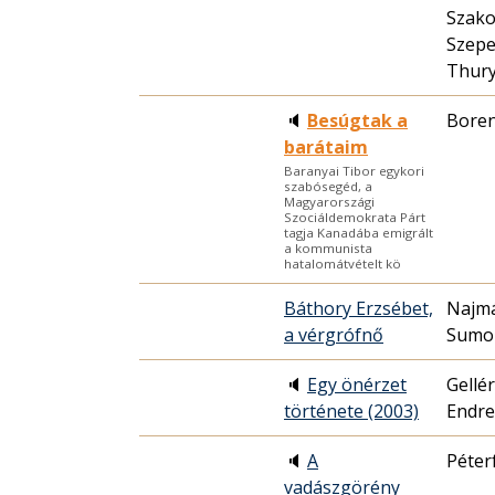
Szako
Szepe
Thury
🔈
Besúgtak a
Boren
barátaim
Baranyai Tibor egykori
szabósegéd, a
Magyarországi
Szociáldemokrata Párt
tagja Kanadába emigrált
a kommunista
hatalomátvételt kö
Báthory Erzsébet,
Najmá
a vérgrófnő
Sumon
🔈
Egy önérzet
Gellé
története (2003)
Endre
🔈
A
Péter
vadászgörény