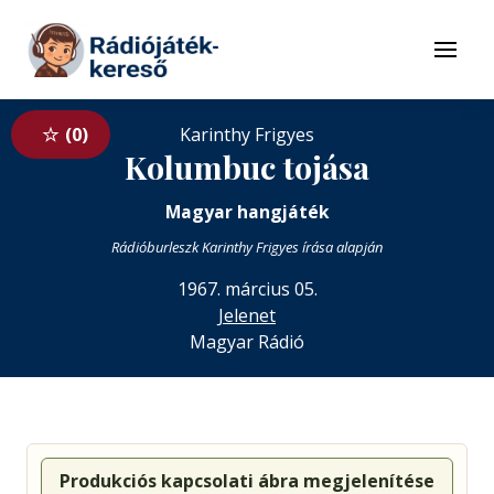
Tovább a navigációhoz
Tovább a tartalomhoz
Menü
0
Karinthy Frigyes
Kolumbuc tojása
Magyar hangjáték
Rádióburleszk Karinthy Frigyes írása alapján
1967. március 05.
Jelenet
Magyar Rádió
Produkciós kapcsolati ábra megjelenítése