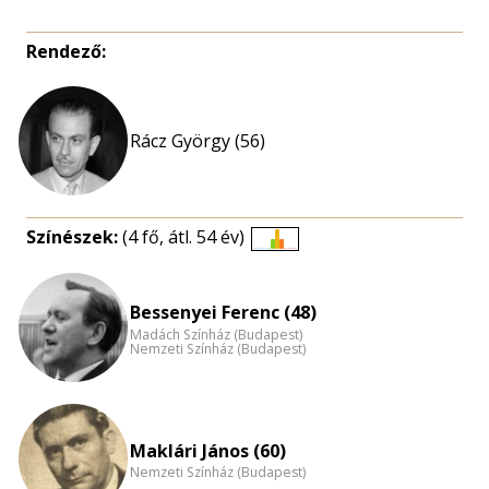
Rendező:
Rácz György (56)
Színészek:
(4 fő, átl. 54 év)
Életkori
eloszlás
nagyítása
Bessenyei Ferenc (48)
Madách Színház (Budapest)
Nemzeti Színház (Budapest)
Maklári János (60)
Nemzeti Színház (Budapest)