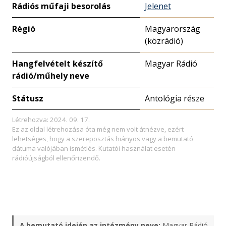
Rádiós műfaji besorolás
Jelenet
Régió
Magyarország
(közrádió)
Hangfelvételt készítő
Magyar Rádió
rádió/műhely neve
Státusz
Antológia része
Létrehozva: 2024. 09. 17.
Ez az oldal létrehozása óta még nem volt átnézve, ezért
lehetséges, hogy a szereposztás hiányos vagy a bemutató
dátuma valójában ismétlés. Kutatói használat esetén
rádióújságból ellenőrizendő.
A bemutató idején az intézmény neve:
Magyar Rádió