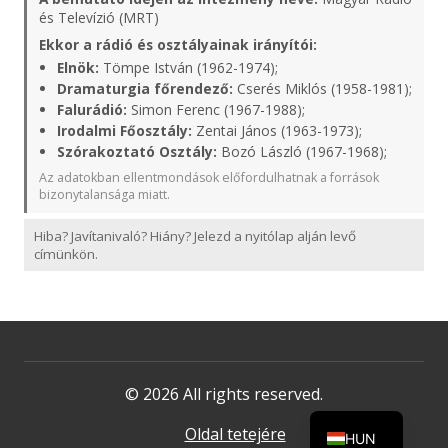
és Televízió (MRT)
Ekkor a rádió és osztályainak irányítói:
Elnök:
Tömpe István (1962-1974);
Dramaturgia főrendező:
Cserés Miklós (1958-1981);
Falurádió:
Simon Ferenc (1967-1988);
Irodalmi Főosztály:
Zentai János (1963-1973);
Szórakoztató Osztály:
Bozó László (1967-1968);
Az adatokban ellentmondások előfordulhatnak a források
bizonytalansága miatt.
Hiba? Javítanivaló? Hiány? Jelezd a nyitólap alján levő
címünkön.
© 2026 All rights reserved.
Oldal tetejére
HUN