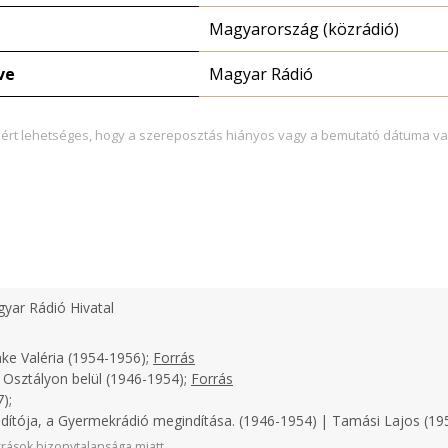
Magyarország (közrádió)
ve
Magyar Rádió
zért lehetséges, hogy a szereposztás hiányos vagy a bemutató dátuma va
yar Rádió Hivatal
ke Valéria (1954-1956);
Forrás
 Osztályon belül (1946-1954);
Forrás
);
ndítója, a Gyermekrádió megindítása. (1946-1954) | Tamási Lajos (1
rások bizonytalansága miatt.