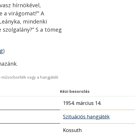
vasz hírnökével,
ze a virágomat!”‘ A
: „Leányka, mindenki
te szolgalány?” S a tömeg
ng
)
hazánk.
 műsorboríték vagy a hangjáték
Kézi besorolás
1954. március 14.
Szituációs hangjáték
Kossuth