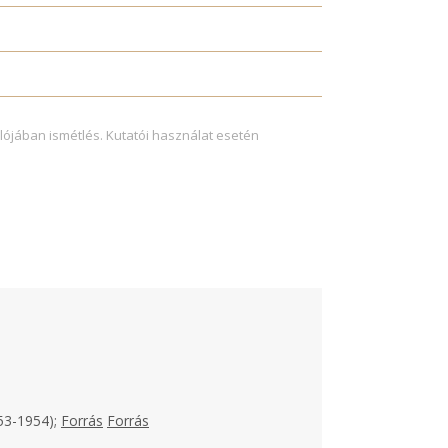
lójában ismétlés. Kutatói használat esetén
953-1954);
Forrás
Forrás