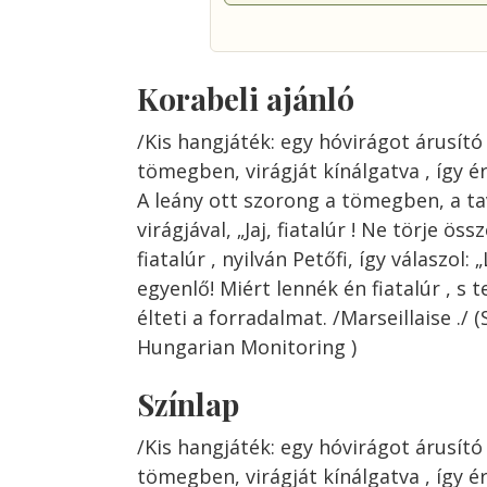
Korabeli ajánló
/Kis hangjáték: egy hóvirágot árusító 
tömegben, virágját kínálgatva , így ér
A leány ott szorong a tömegben, a ta
virágjával, „Jaj, fiatalúr ! Ne törje öss
fiatalúr , nyilván Petőfi, így válaszol
egyenlő! Miért lennék én fiatalúr , s 
élteti a forradalmat. /Marseillaise ./
Hungarian Monitoring )
Színlap
/Kis hangjáték: egy hóvirágot árusító 
tömegben, virágját kínálgatva , így ér