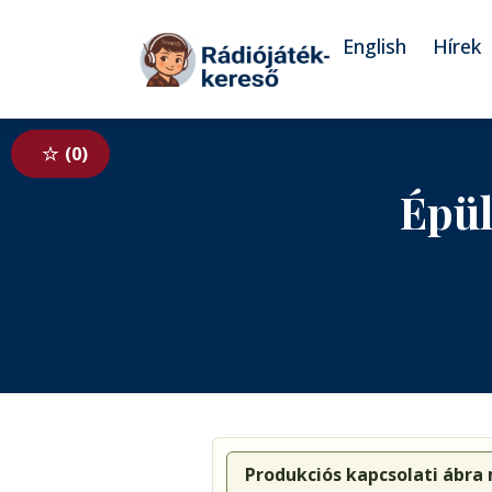
Tovább a navigációhoz
Tovább a tartalomhoz
English
Hírek
0
Épül
Produkciós kapcsolati ábra