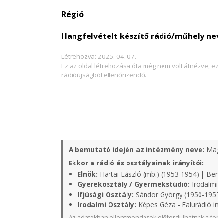
Régió
Hangfelvételt készítő rádió/műhely ne
Létrehozva: 2025. 04. 07.
Ez az oldal létrehozása óta még nem volt átnézve, e
rádióújságból ellenőrizendő.
A bemutató idején az intézmény neve:
Mag
Ekkor a rádió és osztályainak irányítói:
Elnök:
Hartai László (mb.) (1953-1954) | Ben
Gyerekosztály / Gyermekstúdió:
Irodalmi
Ifjúsági Osztály:
Sándor György (1950-1957
Irodalmi Osztály:
Képes Géza - Falurádió i
Az adatokban ellentmondások előfordulhatnak a for