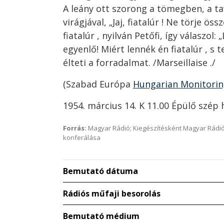
A leány ott szorong a tömegben, a ta
virágjával, „Jaj, fiatalúr ! Ne törje öss
fiatalúr , nyilván Petőfi, így válaszol
egyenlő! Miért lennék én fiatalúr , s 
élteti a forradalmat. /Marseillaise ./
(Szabad Európa
Hungarian Monitori
1954. március 14. K 11.00 Épülő szép 
Forrás:
Magyar Rádió; Kiegészítésként Magyar Rádió
konferálása
Bemutató dátuma
Rádiós műfaji besorolás
Bemutató médium