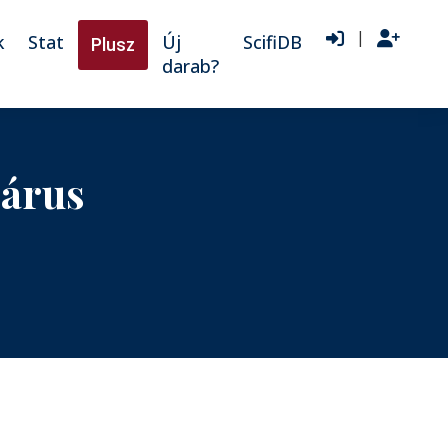
|
k
Stat
Új
ScifiDB
Plusz
darab?
gárus