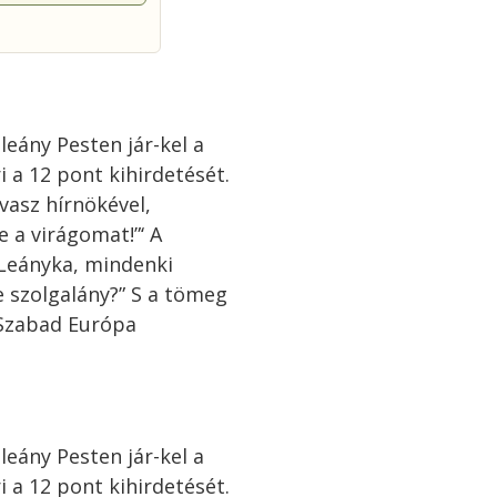
leány Pesten jár-kel a
i a 12 pont kihirdetését.
vasz hírnökével,
ze a virágomat!”‘ A
: „Leányka, mindenki
te szolgalány?” S a tömeg
 (Szabad Európa
leány Pesten jár-kel a
i a 12 pont kihirdetését.