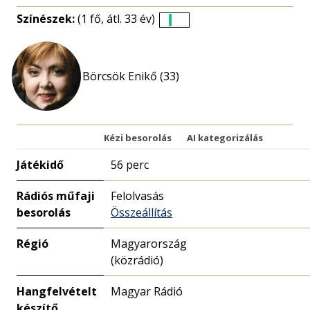
Színészek:
(1 fő, átl. 33 év)
Életkori
eloszlás
nagyítása
Börcsök Enikő (33)
Kézi besorolás
AI kategorizálás
Játékidő
56 perc
Rádiós műfaji
Felolvasás
besorolás
Összeállítás
Régió
Magyarország
(közrádió)
Hangfelvételt
Magyar Rádió
készítő