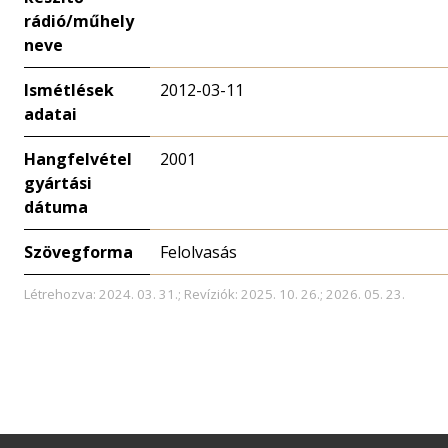
rádió/műhely
neve
Ismétlések
2012-03-11
adatai
Hangfelvétel
2001
gyártási
dátuma
Szövegforma
Felolvasás
Létrehozva: 2024. 03. 31.; Revíziók: 2025. 10. 26.; 2026. 05. 23.