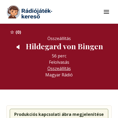
Tovább a navigációhoz
Tovább a tartalomhoz
Menü
0
Összeállítás
Hildegard von Bingen
🔈
56 perc
Felolvasás
Összeállítás
Magyar Rádió
Produkciós kapcsolati ábra megjelenítése