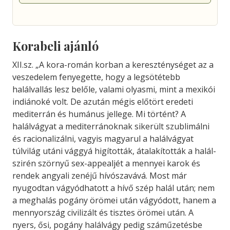
Korabeli ajánló
XII.sz. „A kora-román korban a kereszténységet az a
veszedelem fenyegette, hogy a legsötétebb
halálvallás lesz belőle, valami olyasmi, mint a mexikói
indiánoké volt. De azután mégis előtört eredeti
mediterrán és humánus jellege. Mi történt? A
halálvágyat a mediterránoknak sikerült szublimálni
és racionalizálni, vagyis magyarul a halálvágyat
túlvilág utáni vággyá higították, átalakították a halál-
szirén szörnyű sex-appealjét a mennyei karok és
rendek angyali zenéjű hívószavává. Most már
nyugodtan vágyódhatott a hívő szép halál után; nem
a meghalás pogány örömei után vágyódott, hanem a
mennyország civilizált és tisztes örömei után. A
nyers, ősi, pogány halálvágy pedig száműzetésbe