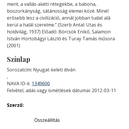
ment, a vallás-alatti rétegekbe, a babona,
boszorkányság, sátánosság elemei közé. Minél
erősebb lesz a civilizáció, annál jobban tudat alá
kerül a halál szerelme.” (Szerb Antal: Utas és
holdvilág, 1937) Előadó: Börcsök Enikő, Salamon
István Hortobágyi László és Turay Tamás műsora
(2001)
Színlap
Sorozatcím: Nyugat-keleti díván
,
NAVA ID-k:
1349600
Felvétel, adás vagy ismétlések dátumai: 2012-03-11
Szerző:
Összeállítás