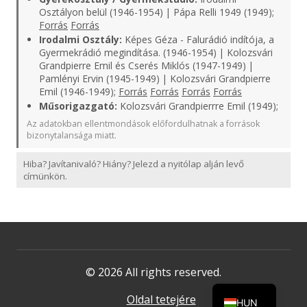
Osztályon belül (1946-1954) | Pápa Relli 1949 (1949);
Forrás
Forrás
Irodalmi Osztály:
Képes Géza - Falurádió indítója, a
Gyermekrádió megindítása. (1946-1954) | Kolozsvári
Grandpierre Emil és Cserés Miklós (1947-1949) |
Pamlényi Ervin (1945-1949) | Kolozsvári Grandpierre
Emil (1946-1949);
Forrás
Forrás
Forrás
Forrás
Műsorigazgató:
Kolozsvári Grandpierrre Emil (1949);
Az adatokban ellentmondások előfordulhatnak a források
bizonytalansága miatt.
Hiba? Javítanivaló? Hiány? Jelezd a nyitólap alján levő
címünkön.
© 2026 All rights reserved.
Oldal tetejére
HUN