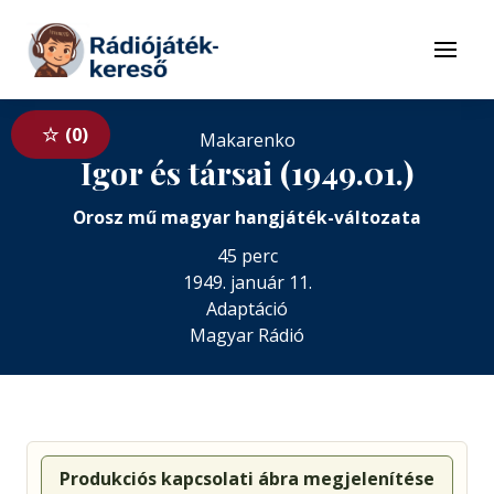
Tovább a navigációhoz
Tovább a tartalomhoz
Menü
0
Makarenko
Igor és társai (1949.01.)
Orosz mű magyar hangjáték-változata
45 perc
1949. január 11.
Adaptáció
Magyar Rádió
Produkciós kapcsolati ábra megjelenítése