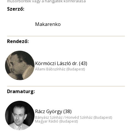
műsorboríték vagy a hangjáték konferálása
Szerző:
Makarenko
Rendező:
Körmöczi László dr. (43)
Állami Bábszínház (Budapest)
Dramaturg:
Rácz György (38)
Bányász Színház / Honvéd Színház (Budapest)
Magyar Rádió (Budapest)