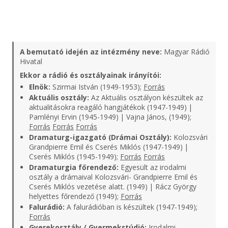
A bemutató idején az intézmény neve:
Magyar Rádió
Hivatal
Ekkor a rádió és osztályainak irányítói:
Elnök:
Szirmai István (1949-1953);
Forrás
Aktuális osztály:
Az Aktuális osztályon készültek az
aktualitásokra reagáló hangjátékok (1947-1949) |
Pamlényi Ervin (1945-1949) | Vajna János, (1949);
Forrás
Forrás
Forrás
Dramaturg-igazgató (Drámai Osztály):
Kolozsvári
Grandpierre Emil és Cserés Miklós (1947-1949) |
Cserés Miklós (1945-1949);
Forrás
Forrás
Dramaturgia főrendező:
Egyesült az irodalmi
osztály a drámaival Kolozsvári- Grandpierre Emil és
Cserés Miklós vezetése alatt. (1949) | Rácz György
helyettes főrendező (1949);
Forrás
Falurádió:
A falurádióban is készültek (1947-1949);
Forrás
Gyerekosztály / Gyermekstúdió:
Irodalmi