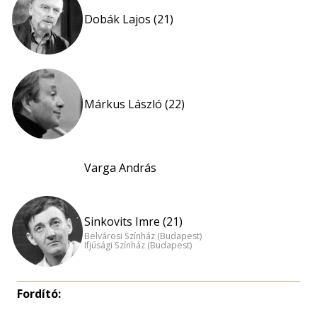
Dobák Lajos (21)
Márkus László (22)
Varga András
Sinkovits Imre (21)
Belvárosi Színház (Budapest)
Ifjúsági Színház (Budapest)
Fordító: