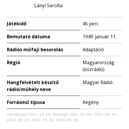
Lányi Sarolta
Játékidő
45 perc
Bemutató dátuma
1949. január 11.
Rádiós műfaji besorolás
Adaptáció
Régió
Magyarország
(közrádió)
Hangfelvételt készítő
Magyar Rádió
rádió/műhely neve
Forrásmű típusa
Regény
Létrehozva: 2021. 09. 28.; Revíziók: 2022. 07. 04.; 2023. 09. 19.;
2023. 09. 25.; 2023. 10. 24.; 2026. 05. 26.