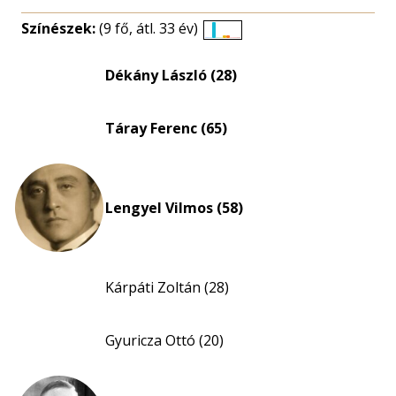
Színészek:
(9 fő, átl. 33 év)
Életkori
eloszlás
Dékány László (28)
nagyítása
Táray Ferenc (65)
Lengyel Vilmos (58)
Kárpáti Zoltán (28)
Gyuricza Ottó (20)