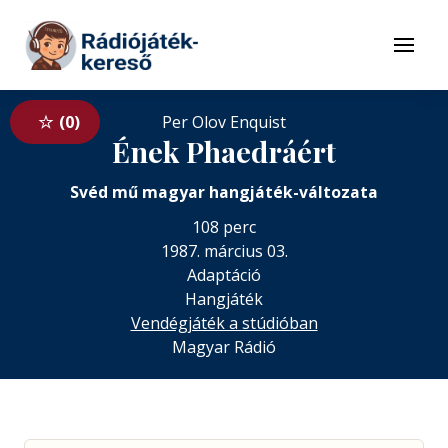
Tovább a navigációhoz
Tovább a tartalomhoz
Menü
0
Per Olov Enquist
Ének Phaedráért
Svéd mű magyar hangjáték-változata
108 perc
1987. március 03.
Adaptáció
Hangjáték
Vendégjáték a stúdióban
Magyar Rádió