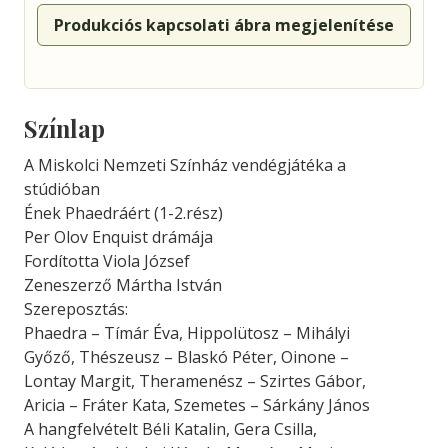
Produkciós kapcsolati ábra megjelenítése
Színlap
A Miskolci Nemzeti Színház vendégjátéka a
stúdióban
Ének Phaedráért (1-2.rész)
Per Olov Enquist drámája
Fordította Viola József
Zeneszerző Mártha István
Szereposztás:
Phaedra – Tímár Éva, Hippolütosz – Mihályi
Győző, Thészeusz – Blaskó Péter, Oinone –
Lontay Margit, Theramenész – Szirtes Gábor,
Aricia – Fráter Kata, Szemetes – Sárkány János
A hangfelvételt Béli Katalin, Gera Csilla,