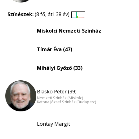
Színészek:
(8 fő, átl. 38 év)
Életkori
eloszlás
Miskolci Nemzeti Színház
nagyítása
Tímár Éva (47)
Mihályi Győző (33)
Blaskó Péter (39)
Nemzeti Színház (Miskolc)
Katona József Színház (Budapest)
Lontay Margit