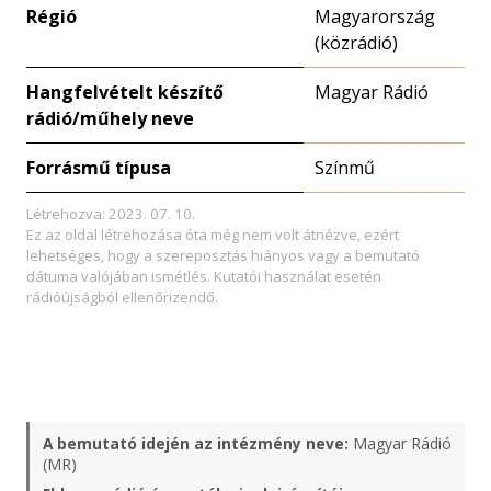
Régió
Magyarország
(közrádió)
Hangfelvételt készítő
Magyar Rádió
rádió/műhely neve
Forrásmű típusa
Színmű
Létrehozva: 2023. 07. 10.
Ez az oldal létrehozása óta még nem volt átnézve, ezért
lehetséges, hogy a szereposztás hiányos vagy a bemutató
dátuma valójában ismétlés. Kutatói használat esetén
rádióújságból ellenőrizendő.
A bemutató idején az intézmény neve:
Magyar Rádió
(MR)