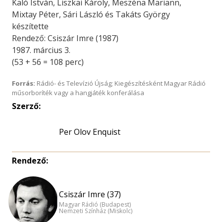
Kaló István, Liszkai Károly, Meszéna Mariann,
Mixtay Péter, Sári László és Takáts György
készítette
Rendező: Csiszár Imre (1987)
1987. március 3.
(53 + 56 = 108 perc)
Forrás:
Rádió- és Televízió Újság; Kiegészítésként Magyar Rádió
műsorboríték vagy a hangjáték konferálása
Szerző:
Per Olov Enquist
Rendező:
Csiszár Imre (37)
Magyar Rádió (Budapest)
Nemzeti Színház (Miskolc)