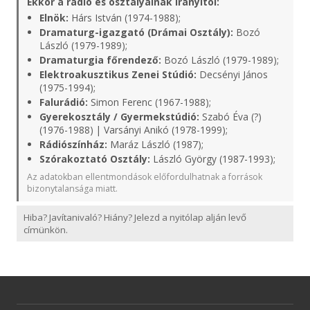
Ekkor a rádió és osztályainak irányítói:
Elnök:
Hárs István (1974-1988);
Dramaturg-igazgató (Drámai Osztály):
Bozó
László (1979-1989);
Dramaturgia főrendező:
Bozó László (1979-1989);
Elektroakusztikus Zenei Stúdió:
Decsényi János
(1975-1994);
Falurádió:
Simon Ferenc (1967-1988);
Gyerekosztály / Gyermekstúdió:
Szabó Éva (?)
(1976-1988) | Varsányi Anikó (1978-1999);
Rádiószínház:
Maráz László (1987);
Szórakoztató Osztály:
László György (1987-1993);
Az adatokban ellentmondások előfordulhatnak a források
bizonytalansága miatt.
Hiba? Javítanivaló? Hiány? Jelezd a nyitólap alján levő
címünkön.