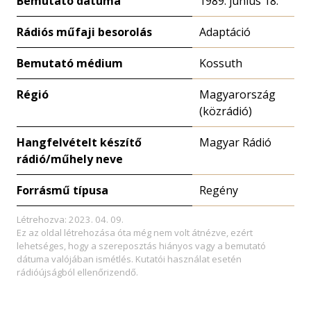
Bemutató dátuma
1989. június 18.
Rádiós műfaji besorolás
Adaptáció
Bemutató médium
Kossuth
Régió
Magyarország
(közrádió)
Hangfelvételt készítő
Magyar Rádió
rádió/műhely neve
Forrásmű típusa
Regény
Létrehozva: 2023. 04. 09.
Ez az oldal létrehozása óta még nem volt átnézve, ezért
lehetséges, hogy a szereposztás hiányos vagy a bemutató
dátuma valójában ismétlés. Kutatói használat esetén
rádióújságból ellenőrizendő.