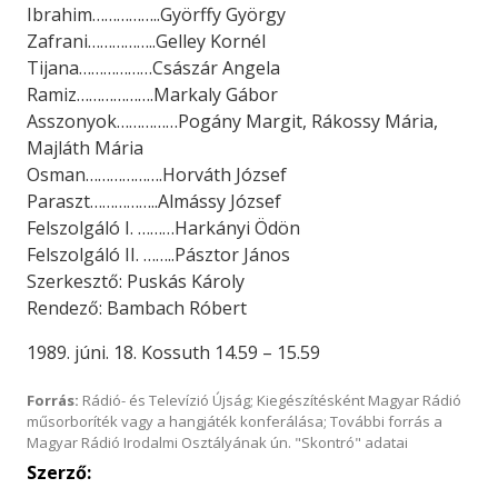
Ibrahim……………..Györffy György
Zafrani……………..Gelley Kornél
Tijana………………Császár Angela
Ramiz……………….Markaly Gábor
Asszonyok……………Pogány Margit, Rákossy Mária,
Majláth Mária
Osman……………….Horváth József
Paraszt……………..Almássy József
Felszolgáló I. ………Harkányi Ödön
Felszolgáló II. ……..Pásztor János
Szerkesztő: Puskás Károly
Rendező: Bambach Róbert
1989. júni. 18. Kossuth 14.59 – 15.59
Forrás:
Rádió- és Televízió Újság; Kiegészítésként Magyar Rádió
műsorboríték vagy a hangjáték konferálása; További forrás a
Magyar Rádió Irodalmi Osztályának ún. "Skontró" adatai
Szerző: