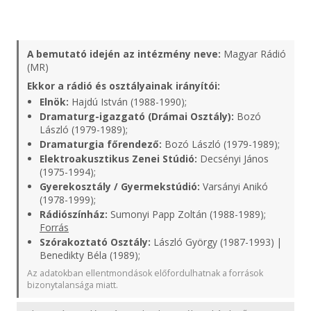
A bemutató idején az intézmény neve:
Magyar Rádió
(MR)
Ekkor a rádió és osztályainak irányítói:
Elnök:
Hajdú István (1988-1990);
Dramaturg-igazgató (Drámai Osztály):
Bozó
László (1979-1989);
Dramaturgia főrendező:
Bozó László (1979-1989);
Elektroakusztikus Zenei Stúdió:
Decsényi János
(1975-1994);
Gyerekosztály / Gyermekstúdió:
Varsányi Anikó
(1978-1999);
Rádiószínház:
Sumonyi Papp Zoltán (1988-1989);
Forrás
Szórakoztató Osztály:
László György (1987-1993) |
Benedikty Béla (1989);
Az adatokban ellentmondások előfordulhatnak a források
bizonytalansága miatt.