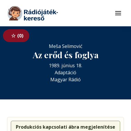
Tovább a navigációhoz
Tovább a tartalomhoz
Menü
0
Meša Selimović
Az erőd és foglya
1989. június 18.
Adaptáció
Magyar Rádió
Produkciós kapcsolati ábra megjelenítése