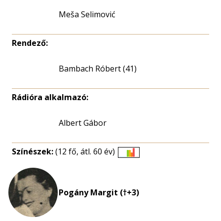
Meša Selimović
Rendező:
Bambach Róbert (41)
Rádióra alkalmazó:
Albert Gábor
Színészek:
(12 fő, átl. 60 év)
Életkori
eloszlás
nagyítása
Pogány Margit (†+3)