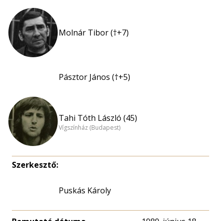
Molnár Tibor (†+7)
Pásztor János (†+5)
Tahi Tóth László (45)
Vígszínház (Budapest)
Szerkesztő:
Puskás Károly