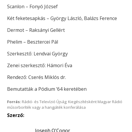
Scanlon – Fonyó József
Két feketesapkás – György László, Balázs Ference
Dermot – Raksányi Gellért
Phelim – Besztercei Pál
Szerkesztő: Lendvai György
Zenei szerkesztő: Hámori Éva
Rendező: Cserés Miklós dr.
Bemutatták a Pódium ’64 keretében
Forrás:
Rádió- és Televízió Újság; Kiegészítésként Magyar Rádió
műsorboríték vagy a hangjáték konferálása
Szerző:
Joseph O'Conor