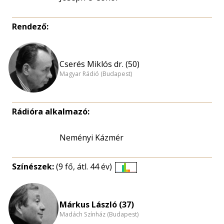
Rendező:
Cserés Miklós dr. (50)
Magyar Rádió (Budapest)
Rádióra alkalmazó:
Neményi Kázmér
Színészek:
(9 fő, átl. 44 év)
Életkori
eloszlás
nagyítása
Márkus László (37)
Madách Színház (Budapest)