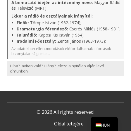
A bemutató idején az intézmény neve:
Magyar Rádió
és Televízió (MRT)
Ekkor a rádió és osztályainak irányítói:
Elnök:
Tömpe István (1962-1974);
Dramaturgia főrendező:
Cserés Miklós (1958-1981);
Falurádió:
Kaposi Kis István (1964);
Irodalmi Főosztály:
Zentai János (1963-1973);
Az adatokban ellentmondások előfordulhatnak a források
bizonytalansága miatt.
Hiba? Javítanivaló? Hiány? Jelezd a nyitólap alján levő
címünkön.
© 2026 All rights reserved.
Oldal tetejére
HUN