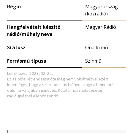
Régió
Magyarország
(közrádió)
Hangfelvételt készítő
Magyar Rádió
rádió/műhely neve
Státusz
Önálló mű
Forrásmű típusa
Színmű
Létrehozva: 2023. 02. 22.
Ez az oldal létrehozása óta még nem volt átnézve, ezért
lehetséges, hogy a szereposztás hiányos vagy a bemutató
dátuma valójában ismétlés. Kutatói használat esetén
rádióújságból ellenőrizendő.