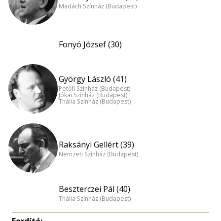
Madách Színház (Budapest)
Fonyó József (30)
György László (41)
Petőfi Színház (Budapest)
Jókai Színház (Budapest)
Thália Színház (Budapest)
Raksányi Gellért (39)
Nemzeti Színház (Budapest)
Beszterczei Pál (40)
Thália Színház (Budapest)