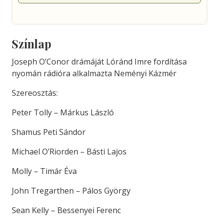
Színlap
Joseph O’Conor drámáját Lóránd Imre fordítása
nyomán rádióra alkalmazta Neményi Kázmér
Szereosztás:
Peter Tolly – Márkus László
Shamus Peti Sándor
Michael O’Riorden – Básti Lajos
Molly – Timár Éva
John Tregarthen – Pálos György
Sean Kelly – Bessenyei Ferenc