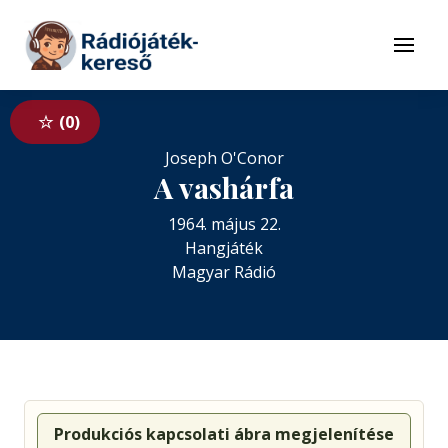
Tovább a navigációhoz
Tovább a tartalomhoz
Menü
0
Joseph O'Conor
A vashárfa
1964. május 22.
Hangjáték
Magyar Rádió
Produkciós kapcsolati ábra megjelenítése