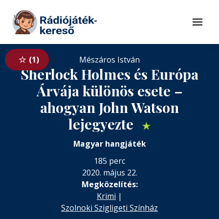
Tovább a navigációhoz
Tovább a tartalomhoz
Menü
1
Mészáros István
Sherlock Holmes és Európa
Árvája különös esete –
ahogyan John Watson
lejegyezte
★
Magyar hangjáték
185 perc
2020. május 22.
Megközelítés:
Krimi
|
Szolnoki Szigligeti Színház