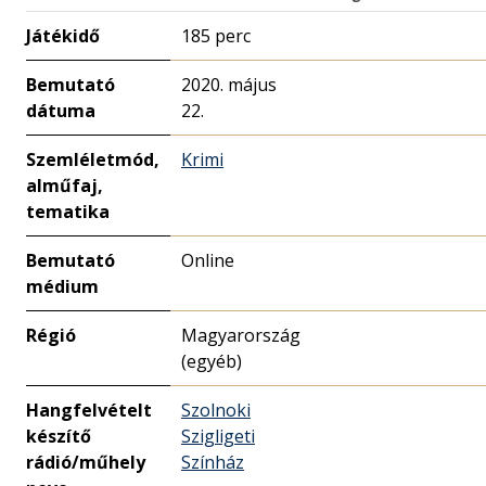
Játékidő
185 perc
Bemutató
2020. május
dátuma
22.
Szemléletmód,
Krimi
alműfaj,
tematika
Bemutató
Online
médium
Régió
Magyarország
(egyéb)
Hangfelvételt
Szolnoki
készítő
Szigligeti
rádió/műhely
Színház