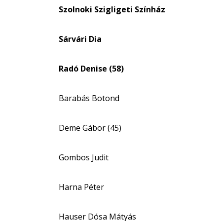
eloszlás
Szolnoki Szigligeti Színház
nagyítása
Sárvári Dia
Radó Denise (58)
Barabás Botond
Deme Gábor (45)
Gombos Judit
Harna Péter
Hauser Dósa Mátyás