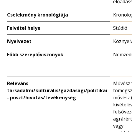
előadáss
Cselekmény kronológiája
Kronolo
Felvétel helye
Stúdió
Nyelvezet
Köznyel
Főbb szereplőviszonyok
Nemzed
Releváns
Művész 
társadalmi/kulturális/gazdasági/politikai
tömegsz
- poszt/hivatás/tevékenység
művész (
kivételé
felsővez
agrárért
vagy