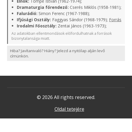
Elnök:
Tömpe István (1962-1974);
Dramaturgia főrendező:
Cserés Miklós (1958-1981);
Falurádió:
Simon Ferenc (1967-1988);
Ifjúsági Osztály:
Faggyas Sándor (1968-1979);
Forrás
Irodalmi Főosztály:
Zentai János (1963-1973);
Az adatokban ellentmondások előfordulhatnak a források
bizonytalansága miatt.
Hiba? Javítanivaló? Hiány? Jelezd a nyitólap alján levő
címünkön.
© 2026 All rights reserved.
Oldal tetejére