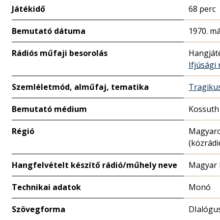
Játékidő
68 perc
Bemutató dátuma
1970. má
Rádiós műfaji besorolás
Hangját
Ifjúsági
Szemléletmód, alműfaj, tematika
Tragiku
Bemutató médium
Kossuth
Régió
Magyar
(közrádi
Hangfelvételt készítő rádió/műhely neve
Magyar 
Technikai adatok
Monó
Szövegforma
DIalógu