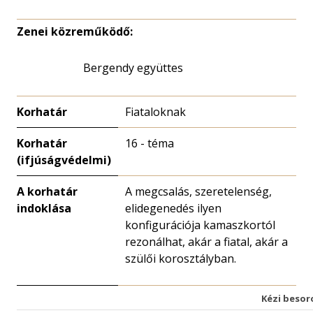
Zenei közreműködő:
Bergendy együttes
Korhatár
Fiataloknak
Korhatár
16 - téma
(ifjúságvédelmi)
A korhatár
A megcsalás, szeretelenség,
indoklása
elidegenedés ilyen
konfigurációja kamaszkortól
rezonálhat, akár a fiatal, akár a
szülői korosztályban.
Kézi besor