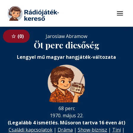
Tovább a navigációhoz
Tovább a tartalomhoz
Menü
0
Jaroslaw Abramow
Öt perc dicsőség
Lengyel mű magyar hangjáték-változata
68 perc
1970. május 22.
(Legalább 4 ismétlés. Műsoron tartva 16 éven át)
Családi kapcsolatok
|
Dráma
|
Show-biznisz
|
Tini
|