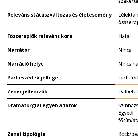
szakérte
Releváns státuszváltozás és életesemény
Lélektan
összero
Főszereplők releváns kora
Fiatal
Narrátor
Nincs
Narráció helye
Nincs na
Párbeszédek jellege
Férfi-fér
Zenei jellemzők
Dalbeté
Dramaturgiai egyéb adatok
Színházs
Egyedi
főcím/st
Zenei tipológia
Rock/be