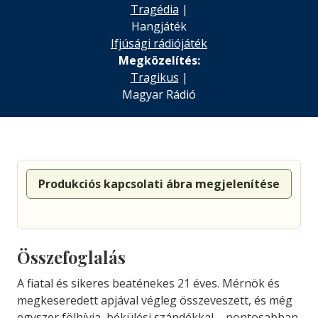
Tragédia
|
Hangjáték
Ifjúsági rádiójáték
Megközelítés:
Tragikus
|
Magyar Rádió
Produkciós kapcsolati ábra megjelenítése
Összefoglalás
A fiatal és sikeres beaténekes 21 éves. Mérnök és
megkeseredett apjával végleg összeveszett, és még
egyszer fölhívja, békülési szándékkal – pontosabban