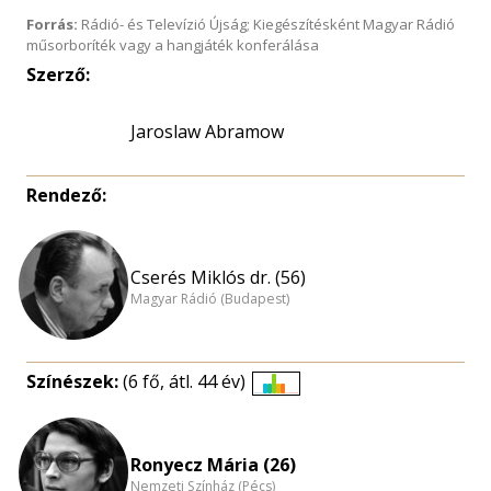
Forrás:
Rádió- és Televízió Újság; Kiegészítésként Magyar Rádió
műsorboríték vagy a hangjáték konferálása
Szerző:
Jaroslaw Abramow
Rendező:
Cserés Miklós dr. (56)
Magyar Rádió (Budapest)
Színészek:
(6 fő, átl. 44 év)
Életkori
eloszlás
nagyítása
Ronyecz Mária (26)
Nemzeti Színház (Pécs)