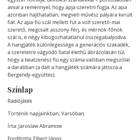
avval a reménnyel, hogy apja szeretni fogja. Az apa
azonban hajthatatlan, megveti művész pályára került
fiát. Az apa-fiú szál mellett fut a volt szerető-mai
szerető, megcsalt asszony-férj, és mérnök-főnök
szál is, e négy kibogozhatatlanul összegabalyodva.
A hangjáték különlegessége a generációs szakadék,
a szeretetre vágyódó fiatal élethű ábrázolásán túl,
hogy a beatzenész fiú egy száma valóban megszólal
a darabban (a dalt a hangjáték számára játssza a
Bergendy-együttes).
Színlap
Rádiójáték
Történik napjainkban, Varsóban.
Írta: Jaroslaw Abramow
Fordította: Elbert János