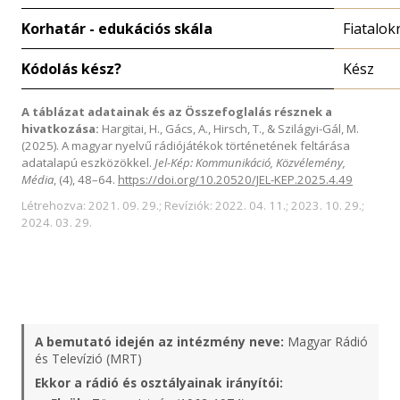
Korhatár - edukációs skála
Fiatalok
Kódolás kész?
Kész
A táblázat adatainak és az Összefoglalás résznek a
hivatkozása:
Hargitai, H., Gács, A., Hirsch, T., & Szilágyi-Gál, M.
(2025). A magyar nyelvű rádiójátékok történetének feltárása
adatalapú eszközökkel.
Jel-Kép: Kommunikáció, Közvélemény,
Média
, (4), 48–64.
https://doi.org/10.20520/JEL-KEP.2025.4.49
Létrehozva: 2021. 09. 29.; Revíziók: 2022. 04. 11.; 2023. 10. 29.;
2024. 03. 29.
A bemutató idején az intézmény neve:
Magyar Rádió
és Televízió (MRT)
Ekkor a rádió és osztályainak irányítói: