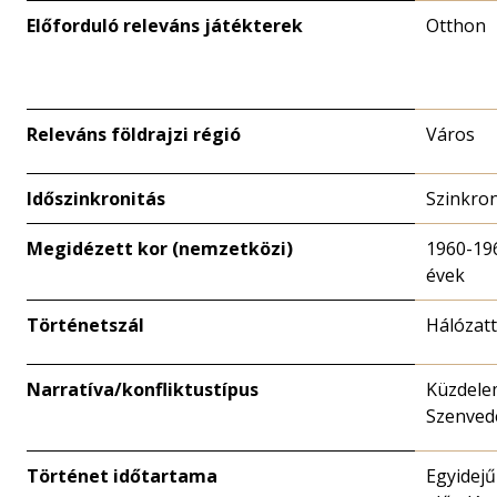
Előforduló releváns játékterek
Otthon
Releváns földrajzi régió
Város
Időszinkronitás
Szinkro
Megidézett kor (nemzetközi)
1960-19
évek
Történetszál
Hálózat
Narratíva/konfliktustípus
Küzdele
Szenved
Történet időtartama
Egyidejű