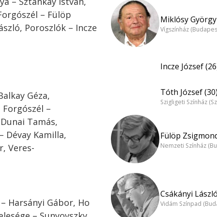
a – Sztankay István,
Forgószél – Fülöp
Miklósy György 
szló, Poroszlók – Incze
Vígszínház (Budapes
Incze József (26
Tóth József (30
Balkay Géza,
Szigligeti Színház (S
 Forgószél –
 Dunai Tamás,
– Dévay Kamilla,
Fülöp Zsigmond
Nemzeti Színház (B
, Veres-
Csákányi László
 – Harsányi Gábor, Ho
Vidám Színpad (Bud
felesége – Sunyovszky