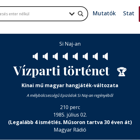
Mutatók
Stat
Si Naj-an
🔈
🔈
🔈
🔈
🔈
🔈
🔈
🔈
Vízparti történet
🏆
Kínai mű magyar hangjáték-változata
A mélybölcsességű Epizódok Si Naj-an regényéből
210 perc
1985. július 02.
(Legalább 4 ismétlés. Műsoron tartva 30 éven át)
Magyar Rádió