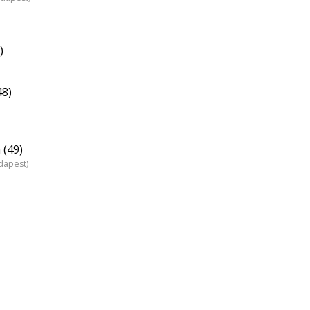
)
48)
 (49)
dapest)