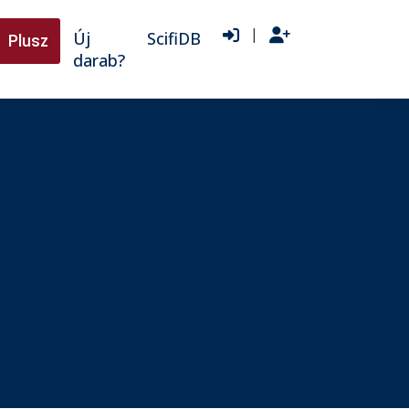
|
Új
ScifiDB
Plusz
darab?