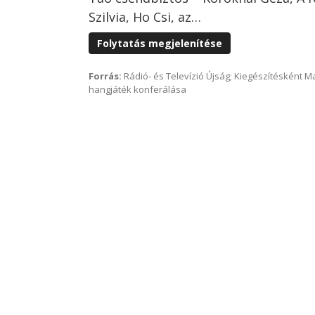
Szilvia, Ho Csi, az…
Folytatás megjelenítése
Forrás:
Rádió- és Televízió Újság; Kiegészítésként 
hangjáték konferálása