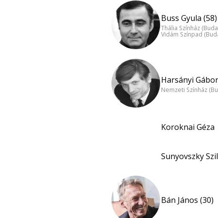
Buss Gyula (58)
Thália Színház (Buda
Vidám Színpad (Bud
Harsányi Gábor
Nemzeti Színház (B
Koroknai Géza
Sunyovszky Szil
Bán János (30)