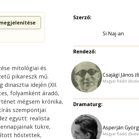
Szerző:
 megjelenítése
Si Naj-an
Rendező:
zése mitológiai és
Csajági János (
ezetű pikareszk mű.
Magyar Rádió (Buda
 dinasztia idején (XII.
tes, folyamként áradó,
örténet mégsem krónika,
Dramaturg:
tírás szempontjai
ez együtt: realista
ndennapjainak tükre,
Asperján Györg
Magyar Rádió (Buda
tott hőstettek,