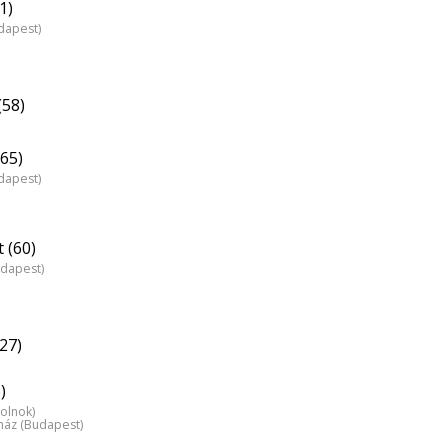
1)
dapest)
(58)
65)
dapest)
 (60)
udapest)
(27)
)
zolnok)
nház (Budapest)