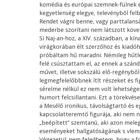
komédia és európai szemnek-fülnek e
kegyetlenség elegye, televényből fel
Rendet vágni benne, vagy parttalan
mederbe szorítani nem látszott köv
Si Naj-an-hoz, a XIV. században, a kín
virágkorában élt szerzőhöz és kiad
próbáltam hű maradni. Némileg hűt
felé csúsztattam el, az ennek a szán
művet, illetve sokszálú elő-regényből
legmegfelelőbbnek ítlt részeket és fi
sérelme nélkül ez nem volt lehetsége
humort felcsillantani. Ezt a törekvés
a Mesélő ironikus, távolságtartó és e
kapcsolatteremtő figurája, aki nem 
„beépített” szemtanú, aki azon meleg
eseményeket hallgatóságának s vlemé
Végezetül: nem feledhetem, hogy a f