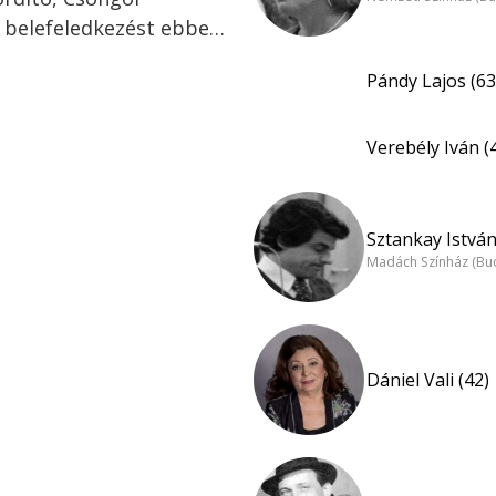
 belefeledkezést ebbe…
Pándy Lajos (63
Verebély Iván (
Sztankay István
Madách Színház (Bu
Dániel Vali (42)