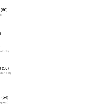
(60)
t)
)
)
zolnok)
 (50)
udapest)
 (64)
apest)