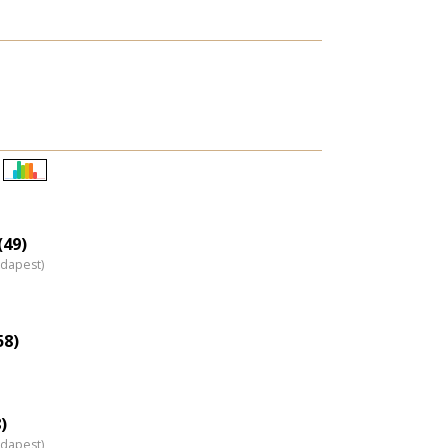
Életkori
eloszlás
nagyítása
(49)
udapest)
58)
)
udapest)