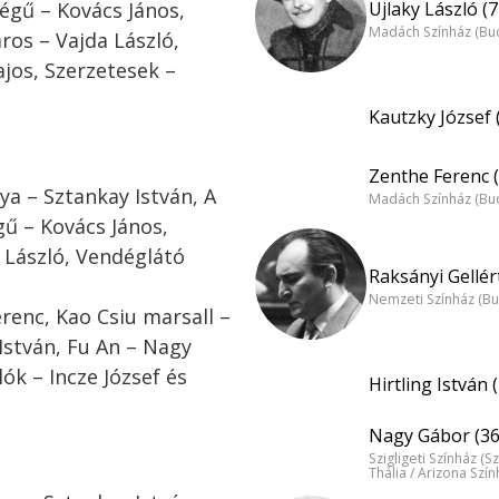
Ujlaky László (7
égű – Kovács János,
Madách Színház (Bu
ros – Vajda László,
jos, Szerzetesek –
Kautzky József 
Zenthe Ferenc (
a – Sztankay István, A
Madách Színház (Bu
gű – Kovács János,
 László, Vendéglátó
Raksányi Gellért
Nemzeti Színház (B
erenc, Kao Csiu marsall –
 István, Fu An – Nagy
ók – Incze József és
Hirtling István 
Nagy Gábor (36
Szigligeti Színház (S
Thália / Arizona Szí