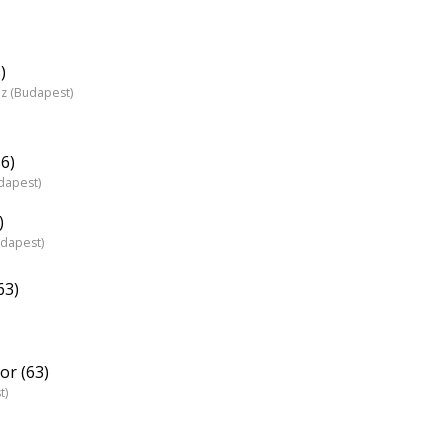
)
áz (Budapest)
6)
dapest)
)
udapest)
63)
r (63)
t)