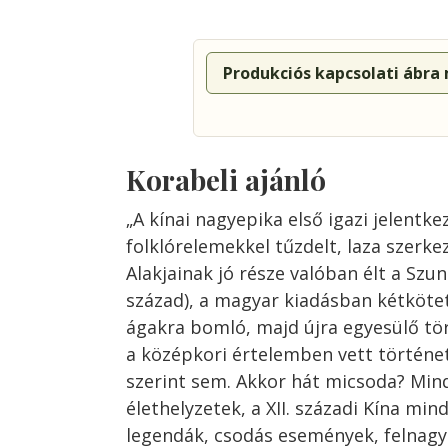
Produkciós kapcsolati ábra
Korabeli ajánló
„A kínai nagyepika első igazi jelentke
folklórelemekkel tűzdelt, laza szerk
Alakjainak jó része valóban élt a Szung
század), a magyar kiadásban kétköte
ágakra bomló, majd újra egyesülő t
a középkori értelemben vett történe
szerint sem. Akkor hát micsoda? Mind
élethelyzetek, a XII. századi Kína mi
legendák, csodás események, felnagyí