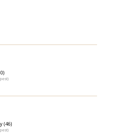
60)
pest)
y (46)
pest)