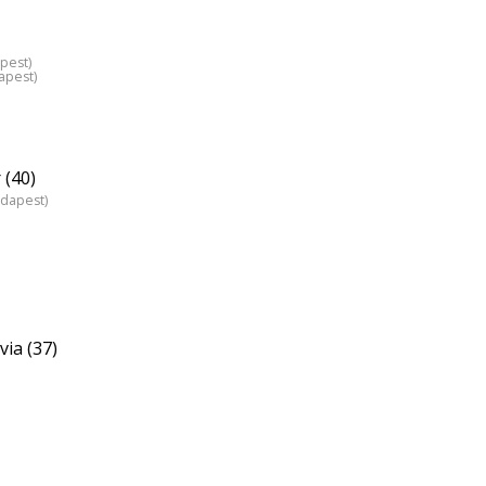
pest)
apest)
 (40)
udapest)
via (37)