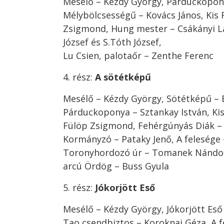
Mesélő – Kézdy György, Párduckopony
Mélybölcsességű – Kovács János, Kis 
Zsigmond, Hung mester – Csákányi Lá
József és S.Tóth József,
Lu Csien, palotaőr – Zenthe Ferenc
4. rész:
A sötétképű
Mesélő – Kézdy György, Sötétképű – 
Párduckoponya – Sztankay István, Kis
Fülöp Zsigmond, Fehérgúnyás Diák –
Kormányzó – Pataky Jenő, A felesége 
Toronyhordozó úr – Tomanek Nándor
arcú Ördög – Buss Gyula
5. rész:
Jókorjött Eső
Mesélő – Kézdy György, Jókorjött Eső
Tao csendbiztos – Koroknai Géza, A 