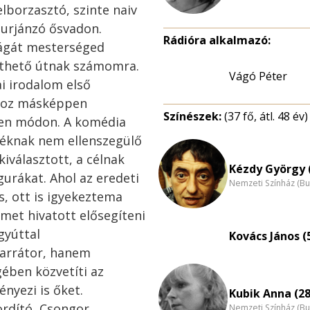
lborzasztó, szinte naiv
burjánzó ősvadon.
Rádióra alkalmazó:
ságát mesterséged
ethető útnak számomra.
Vágó Péter
ai irodalom első
óhoz másképpen
Színészek:
(37 fő, átl. 48 év)
len módon. A komédia
déknak nem ellenszegülő
kiválasztott, a célnak
Kézdy György 
gurákat. Ahol az eredeti
Nemzeti Színház (B
s, ott is igyekeztema
emet hivatott elősegíteni
gyúttal
Kovács János (
narrátor, hanem
ében közvetíti az
nyezi is őket.
Kubik Anna (28
ordító, Csongor
Nemzeti Színház (B