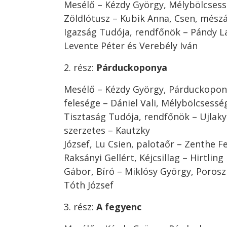
Mesélő – Kézdy György, Mélybölcsess
Zöldlótusz – Kubik Anna, Csen, mészá
Igazság Tudója, rendfőnök – Pándy La
Levente Péter és Verebély Iván
2. rész:
Párduckoponya
Mesélő – Kézdy György, Párduckopony
felesége – Dániel Vali, Mélybölcsessé
Tisztaság Tudója, rendfőnök – Ujlaky
szerzetes – Kautzky
József, Lu Csien, palotaőr – Zenthe F
Raksányi Gellért, Kéjcsillag – Hirtling
Gábor, Bíró – Miklósy György, Poroszl
Tóth József
3. rész:
A fegyenc