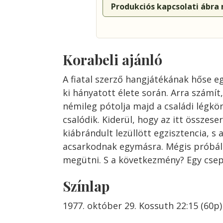
Produkciós kapcsolati ábra
Korabeli ajánló
A fiatal szerző hangjátékának hőse 
ki hányatott élete során. Arra számít
némileg pótolja majd a családi légkö
csalódik. Kiderül, hogy az itt összese
kiábrándult lezüllött egzisztencia, s 
acsarkodnak egymásra. Mégis próbá
megütni. S a következmény? Egy csep
Színlap
1977. október 29. Kossuth 22:15 (60p)