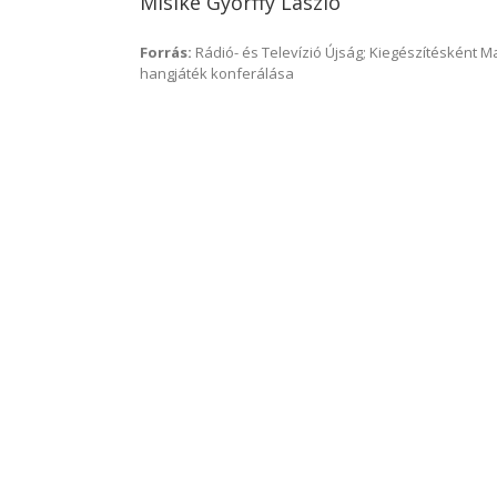
Misike Győrffy László
Forrás:
Rádió- és Televízió Újság; Kiegészítésként 
hangjáték konferálása