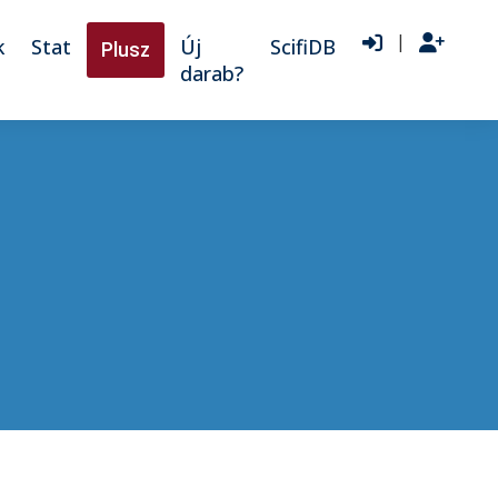
|
k
Stat
Új
ScifiDB
Plusz
darab?