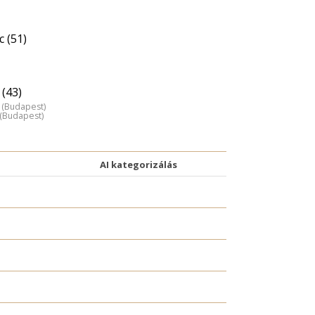
 (51)
(43)
 (Budapest)
z (Budapest)
AI kategorizálás