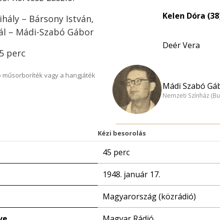
Kelen Dóra (38
hály – Bársony István,
Pál – Mádi-Szabó Gábor
Deér Vera
45 perc
 műsorboríték vagy a hangjáték
Mádi Szabó Gáb
Nemzeti Színház (B
Kézi besorolás
45 perc
1948. január 17.
Magyarország (közrádió)
ve
Magyar Rádió