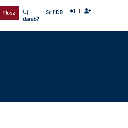
|
Új
ScifiDB
Plusz
darab?