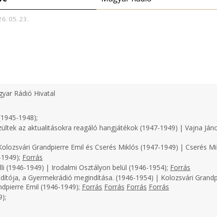
26. 05. 23.
yar Rádió Hivatal
(1945-1948);
zültek az aktualitásokra reagáló hangjátékok (1947-1949) | Vajna Ján
olozsvári Grandpierre Emil és Cserés Miklós (1947-1949) | Cserés Mi
-1949);
Forrás
li (1946-1949) | Irodalmi Osztályon belül (1946-1954);
Forrás
dítója, a Gyermekrádió megindítása. (1946-1954) | Kolozsvári Grandp
ndpierre Emil (1946-1949);
Forrás
Forrás
Forrás
Forrás
);