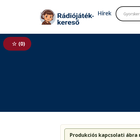
Tovább a navigációhoz
Tovább a tartalomhoz
Hírek
0
Produkciós kapcsolati ábra