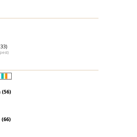
(33)
pest)
Életkori
eloszlás
 (56)
nagyítása
 (66)