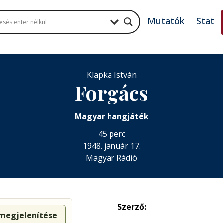
Mutatók
Stat
Klapka István
Forgács
Magyar hangjáték
45 perc
1948. január 17.
Magyar Rádió
Szerző:
 megjelenítése