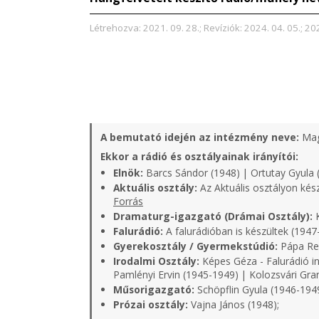
Létrehozva: 2021. 09. 28.; Revíziók: 2024. 04. 05.; 20
A bemutató idején az intézmény neve:
Mag
Ekkor a rádió és osztályainak irányítói:
Elnök:
Barcs Sándor (1948) | Ortutay Gyula 
Aktuális osztály:
Az Aktuális osztályon kés
Forrás
Dramaturg-igazgató (Drámai Osztály):
K
Falurádió:
A falurádióban is készültek (1947
Gyerekosztály / Gyermekstúdió:
Pápa Rel
Irodalmi Osztály:
Képes Géza - Falurádió in
Pamlényi Ervin (1945-1949) | Kolozsvári Gra
Műsorigazgató:
Schöpflin Gyula (1946-1949
Prózai osztály:
Vajna János (1948);