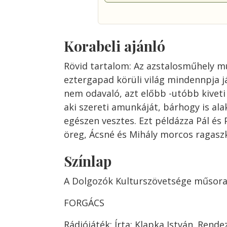
Korabeli ajánló
Rövid tartalom: Az azstalosműhely m
eztergapad körüli világ mindennpja já
nem odavaló, azt előbb -utóbb kivet
aki szereti amunkáját, bárhogy is al
egészen vesztes. Ezt példázza Pál és 
öreg, Ácsné és Mihály morcos ragasz
Színlap
A Dolgozók Kulturszövetsége műsor
FORGÁCS
Rádiójáték: Írta: Klapka István. Rende