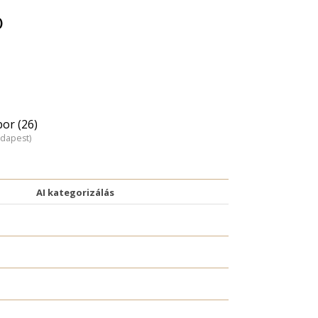
)
or (26)
udapest)
AI kategorizálás