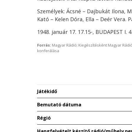
Személyek: Ácsné – Dajbukát Ilona, Mi
Kató – Kelen Dóra, Ella – Deér Vera. 
1948. január 17. 17.15-, BUDAPEST I. 
Forrás:
Magyar Rádió; Kiegészítésként Magyar Rádió
konferálása
Játékidő
Bemutató dátuma
Régió
Hangfelvételt készítő rádió/műhely ne