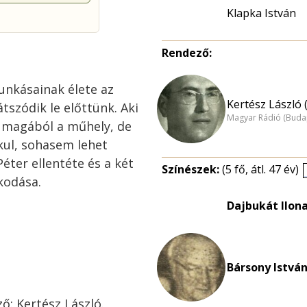
Klapka István
Rendező:
unkásainak élete az
Kertész László 
tszódik le előttünk. Aki
Magyar Rádió (Buda
i magából a műhely, de
akul, sohasem lehet
Péter ellentéte és a két
Színészek:
(5 fő, átl. 47 év)
kodása.
Dajbukát Ilona
a
Bársony István
ző: Kertész László.