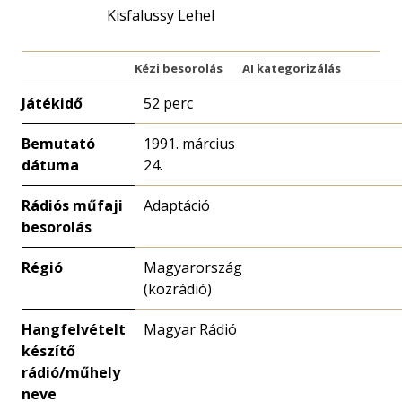
Kisfalussy Lehel
Kézi besorolás
AI kategorizálás
Játékidő
52 perc
Bemutató
1991. március
dátuma
24.
Rádiós műfaji
Adaptáció
besorolás
Régió
Magyarország
(közrádió)
Hangfelvételt
Magyar Rádió
készítő
rádió/műhely
neve