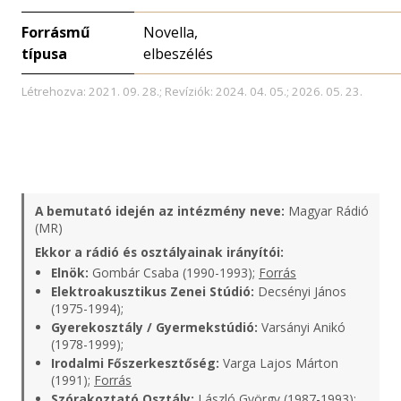
Forrásmű
Novella,
típusa
elbeszélés
Létrehozva: 2021. 09. 28.; Revíziók: 2024. 04. 05.; 2026. 05. 23.
A bemutató idején az intézmény neve:
Magyar Rádió
(MR)
Ekkor a rádió és osztályainak irányítói:
Elnök:
Gombár Csaba (1990-1993);
Forrás
Elektroakusztikus Zenei Stúdió:
Decsényi János
(1975-1994);
Gyerekosztály / Gyermekstúdió:
Varsányi Anikó
(1978-1999);
Irodalmi Főszerkesztőség:
Varga Lajos Márton
(1991);
Forrás
Szórakoztató Osztály:
László György (1987-1993);