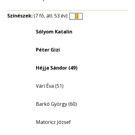
Színészek:
(7 fő, átl. 53 év)
Életkori
eloszlás
Sólyom Katalin
nagyítása
Péter Gizi
Héjja Sándor (49)
Vári Éva (51)
Barkó György (60)
Matoricz József