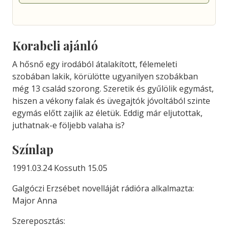
Korabeli ajánló
A hősnő egy irodából átalakított, félemeleti
szobában lakik, körülötte ugyanilyen szobákban
még 13 család szorong. Szeretik és gyűlölik egymást,
hiszen a vékony falak és üvegajtók jóvoltából szinte
egymás előtt zajlik az életük. Eddig már eljutottak,
juthatnak-e följebb valaha is?
Színlap
1991.03.24 Kossuth 15.05
Galgóczi Erzsébet novelláját rádióra alkalmazta:
Major Anna
Szereposztás: