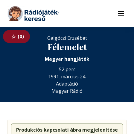
Tovább a navigációhoz
Tovább a tartalomhoz
Menü
0
Galgóczi Erzsébet
Félemelet
Magyar hangjáték
52 perc
1991. március 24.
Adaptáció
Magyar Rádió
Produkciós kapcsolati ábra megjelenítése