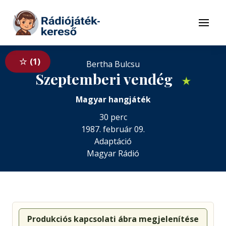
Tovább a navigációhoz
Tovább a tartalomhoz
Menü
1
Szeptemberi vendég
★
Magyar hangjáték
30 perc
1987. február 09.
Adaptáció
Magyar Rádió
Produkciós kapcsolati ábra megjelenítése