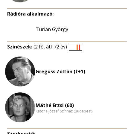
Rádióra alkalmazó:
Turián György
Színészek:
(2 fő, átl. 72 év)
Életkori
eloszlás
nagyítása
Greguss Zoltán (†+1)
Máthé Erzsi (60)
Katona József Színház (Budapest)
Szerkesztő: