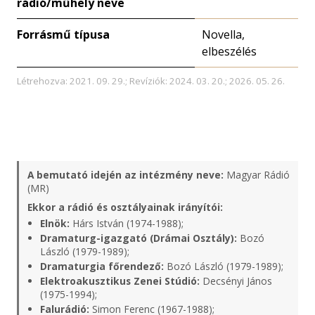
rádió/műhely neve
Forrásmű típusa
Novella,
elbeszélés
Létrehozva: 2021. 09. 29.; Revíziók: 2024. 03. 20.; 2026. 05. 26.
A bemutató idején az intézmény neve:
Magyar Rádió
(MR)
Ekkor a rádió és osztályainak irányítói:
Elnök:
Hárs István (1974-1988);
Dramaturg-igazgató (Drámai Osztály):
Bozó
László (1979-1989);
Dramaturgia főrendező:
Bozó László (1979-1989);
Elektroakusztikus Zenei Stúdió:
Decsényi János
(1975-1994);
Falurádió:
Simon Ferenc (1967-1988);