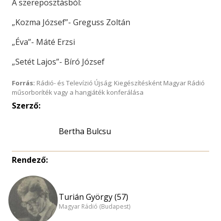
A szereposztásból:
„Kozma József”- Greguss Zoltán
„Éva”- Máté Erzsi
„Setét Lajos”- Bíró József
Forrás:
Rádió- és Televízió Újság; Kiegészítésként Magyar Rádió
műsorboríték vagy a hangjáték konferálása
Szerző:
Rendező:
Turián György (57)
Magyar Rádió (Budapest)