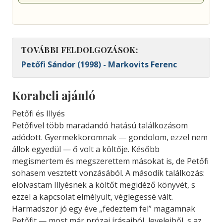
TOVÁBBI FELDOLGOZÁSOK:
Petőfi Sándor (1998) - Markovits Ferenc
Korabeli ajánló
Petőfi és Illyés
Petőfivel több maradandó hatású találkozásom
adódott. Gyermekkoromnak — gondolom, ezzel nem
állok egyedül — ő volt a költője. Később
megismertem és megszerettem másokat is, de Petőfi
sohasem vesztett vonzásából. A második találkozás:
elolvastam Illyésnek a költőt megidéző könyvét, s
ezzel a kapcsolat elmélyült, véglegessé vált.
Harmadszor jó egy éve „fedeztem fel” magamnak
Petőfit — most már prózai írásaiból, leveleiből, s az