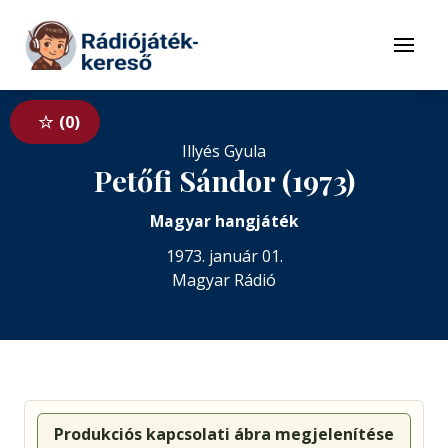
Tovább a navigációhoz
Tovább a tartalomhoz
Menü
0
Illyés Gyula
Petőfi Sándor (1973)
Magyar hangjáték
1973. január 01.
Magyar Rádió
Produkciós kapcsolati ábra megjelenítése