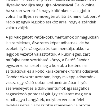
Illyés-könyv újra meg újra olvasásával. De jó volna,
ha sokan szeretnék nagy költőnket, s a legjobb
volna, ha Illyés szemüvegén át látnák minél többen. A
rádió az egyik legjobb eszköz arra, hogy e szándék
valóra váljék.
A jól válogatott Petőfi-dokumentumok önmagukban
is szemléletes, élvezetes képet adhatnak, de ha
ezeket Illyés válogatja és kommentálja, akkor a
legjobb vezetőt választottuk. A különleges, zárt
műfajba nem szorítható könyv, a Petőfi Sándor
egyszerre ismertet meg a korral, a történelmi
szituációval és a költő karakterének formálódásával.
Gondot okozott azonban, hogy miképp adhatnánk
vissza egy rádió-dokumentumdrámában Illyés
szenvedélyét és a dokumentumok igazságához
ragaszkodó pontosságát. Így született meg ez a
rendhagyó hangjáték, melyben verssor felel
levélrészletre, vagy kritikai szemelvény a prózai