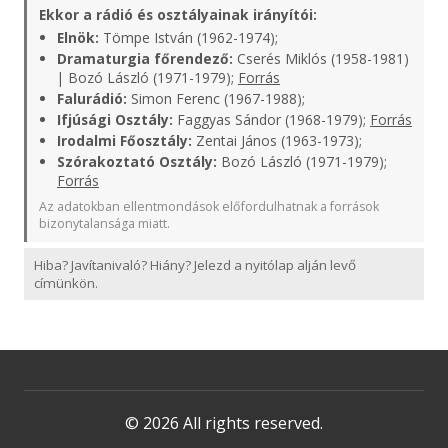
Ekkor a rádió és osztályainak irányítói:
Elnök:
Tömpe István (1962-1974);
Dramaturgia főrendező:
Cserés Miklós (1958-1981)
| Bozó László (1971-1979);
Forrás
Falurádió:
Simon Ferenc (1967-1988);
Ifjúsági Osztály:
Faggyas Sándor (1968-1979);
Forrás
Irodalmi Főosztály:
Zentai János (1963-1973);
Szórakoztató Osztály:
Bozó László (1971-1979);
Forrás
Az adatokban ellentmondások előfordulhatnak a források
bizonytalansága miatt.
Hiba? Javítanivaló? Hiány? Jelezd a nyitólap alján levő
címünkön.
© 2026 All rights reserved.