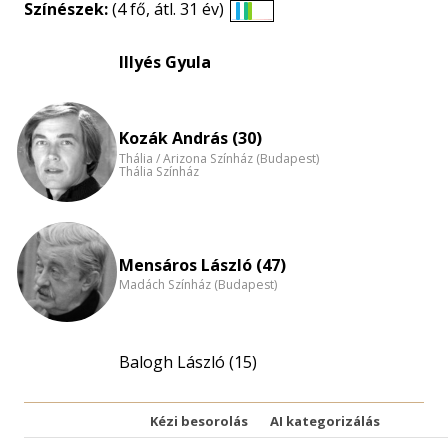
Színészek:
(4 fő, átl. 31 év)
Életkori
eloszlás
Illyés Gyula
nagyítása
Kozák András (30)
Thália / Arizona Színház (Budapest)
Thália Színház
Mensáros László (47)
Madách Színház (Budapest)
Balogh László (15)
Kézi besorolás
AI kategorizálás