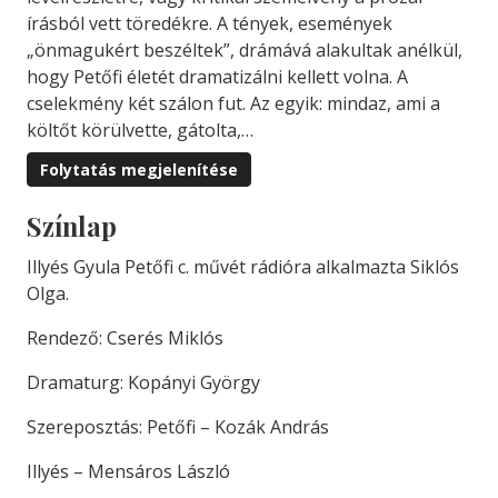
írásból vett töredékre. A tények, események
„önmagukért beszéltek”, drámává alakultak anélkül,
hogy Petőfi életét dramatizálni kellett volna. A
cselekmény két szálon fut. Az egyik: mindaz, ami a
költőt körülvette, gátolta,…
Folytatás megjelenítése
Színlap
Illyés Gyula Petőfi c. művét rádióra alkalmazta Siklós
Olga.
Rendező: Cserés Miklós
Dramaturg: Kopányi György
Szereposztás: Petőfi – Kozák András
Illyés – Mensáros László