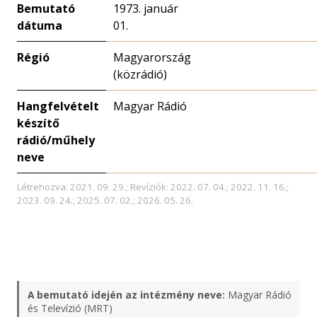
Bemutató
1973. január
dátuma
01.
Régió
Magyarország
(közrádió)
Hangfelvételt
Magyar Rádió
készítő
rádió/műhely
neve
Létrehozva: 2021. 09. 29.; Revíziók: 2022. 07. 04.; 2022. 11. 16.;
2023. 09. 24.; 2025. 07. 02.; 2026. 05. 26.
A bemutató idején az intézmény neve:
Magyar Rádió
és Televízió (MRT)