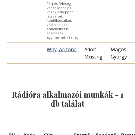
Férj és feleség
veszekedés és
vezeklésképpen
játszanak,
konfliktusaikat,
vádjaikat, és
emlékeiket is
eljátsszák
egymásnak késheg
Why, Arizona
Adolf
Magos
Muschg
György
Rádióra alkalmazói munkák -
1
db találat