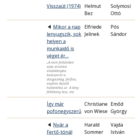
Visszaút (1974)
Helmut
Solymosi
Bez
Ottó
🔈
Mikor a nap
Elfriede
Pós
lenyugszik, sok
Jelinek
Sándor
helyen a
munkaidő is
véget ér…
„A nem feltűnően
szép áruházi
eladólányba
beleszeret a
dúsgazdag, férfias,
enyhén őszülő
halántékú úr. A lány
féltékeny lesz, me
Így már
Christiane
Emőd
pofonegyszerű
von Wiese
György
🔈
Nyár a
Harald
Vajda
Fertő-tónál
Sommer
István