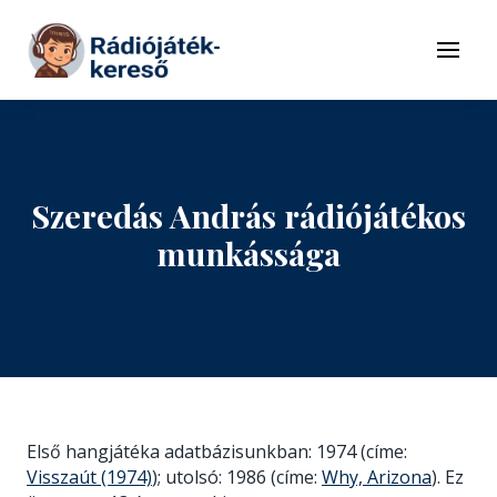
Tovább a navigációhoz
Tovább a tartalomhoz
Menü
Szeredás András rádiójátékos
munkássága
Első hangjátéka adatbázisunkban: 1974 (címe:
Visszaút (1974)
); utolsó: 1986 (címe:
Why, Arizona
). Ez