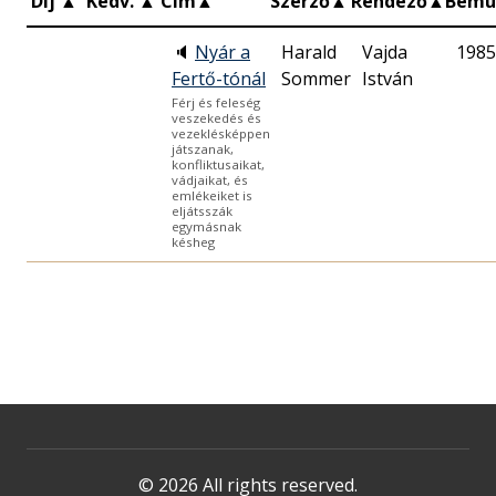
Díj
▲
Kedv.
▲
Cím
▲
Szerző
▲
Rendező
▲
Bemu
🔈
Nyár a
Harald
Vajda
1985
Fertő-tónál
Sommer
István
Férj és feleség
veszekedés és
vezeklésképpen
játszanak,
konfliktusaikat,
vádjaikat, és
emlékeiket is
eljátsszák
egymásnak
késheg
© 2026 All rights reserved.