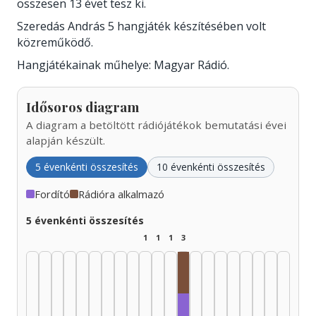
összesen 13 évet tesz ki.
Szeredás András 5 hangjáték készítésében volt
közreműködő.
Hangjátékainak műhelye: Magyar Rádió.
Idősoros diagram
A diagram a betöltött rádiójátékok bemutatási évei
alapján készült.
5 évenkénti összesítés
10 évenkénti összesítés
Fordító
Rádióra alkalmazó
5 évenkénti összesítés
1
1
1
3
Rádióra alkalmazó, 1985–