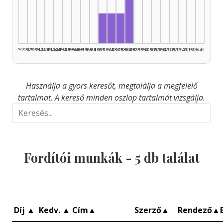
Fordító, 1985–1989: 2
Fordító, 1970–1974: 1
Fordító, 1975–1979: 1
Fordító, 1980–1984: 1
1925–1929
1930–1934
1935–1939
1940–1944
1945–1949
1950–1954
1955–1959
1960–1964
1965–1969
1970–1974
1975–1979
1980–1984
1985–1989
1990–1994
1995–1999
2000–2004
2005–2009
2010–2014
2015–2019
2020–2024
2025–2026
Használja a gyors keresőt, megtalálja a megfelelő
tartalmat. A kereső minden oszlop tartalmát vizsgálja.
Fordítói munkák -
5
db találat
Díj
▲
Kedv.
▲
Cím
▲
Szerző
▲
Rendező
▲