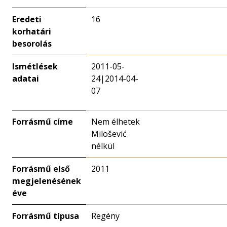
Eredeti
16
korhatári
besorolás
Ismétlések
2011-05-
adatai
24|2014-04-
07
Forrásmű címe
Nem élhetek
Milošević
nélkül
Forrásmű első
2011
megjelenésének
éve
Forrásmű típusa
Regény