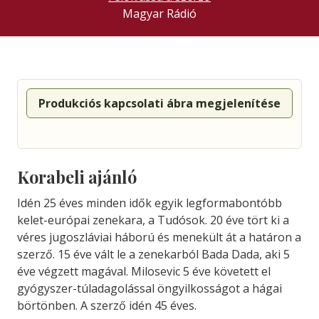
Magyar Rádió
Produkciós kapcsolati ábra megjelenítése
Korabeli ajánló
Idén 25 éves minden idők egyik legformabontóbb
kelet-európai zenekara, a Tudósok. 20 éve tört ki a
véres jugoszláviai háború és menekült át a határon a
szerző. 15 éve vált le a zenekarból Bada Dada, aki 5
éve végzett magával. Milosevic 5 éve követett el
gyógyszer-túladagolással öngyilkosságot a hágai
börtönben. A szerző idén 45 éves.