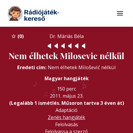
Tovább a navigációhoz
Tovább a tartalomhoz
Menü
0
Dr. Máriás Béla
🔈
🔈
🔈
🔈
🔈
🔈
Nem élhetek Milosevic nélkül
Eredeti cím:
Nem élhetek Milošević nélkül
♪
Magyar hangjáték
♪
♫
♬
♬
150 perc
♪
♩
♫
2011. május 23.
(Legalább 1 ismétlés. Műsoron tartva 3 éven át)
Adaptáció
Zenés hangjáték
Felolvasás
Felolvassa a szerző