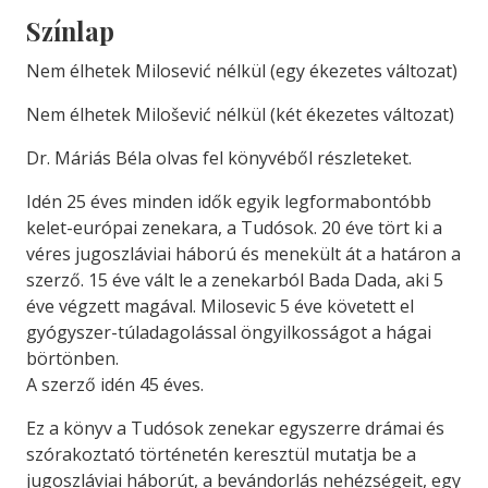
Színlap
Nem élhetek Milosević nélkül (egy ékezetes változat)
Nem élhetek Milošević nélkül (két ékezetes változat)
Dr. Máriás Béla olvas fel könyvéből részleteket.
Idén 25 éves minden idők egyik legformabontóbb
kelet-európai zenekara, a Tudósok. 20 éve tört ki a
véres jugoszláviai háború és menekült át a határon a
szerző. 15 éve vált le a zenekarból Bada Dada, aki 5
éve végzett magával. Milosevic 5 éve követett el
gyógyszer-túladagolással öngyilkosságot a hágai
börtönben.
A szerző idén 45 éves.
Ez a könyv a Tudósok zenekar egyszerre drámai és
szórakoztató történetén keresztül mutatja be a
jugoszláviai háborút, a bevándorlás nehézségeit, egy