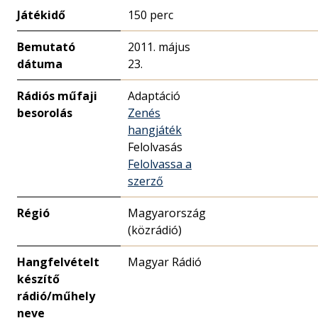
Játékidő
150 perc
Bemutató
2011. május
dátuma
23.
Rádiós műfaji
Adaptáció
besorolás
Zenés
hangjáték
Felolvasás
Felolvassa a
szerző
Régió
Magyarország
(közrádió)
Hangfelvételt
Magyar Rádió
készítő
rádió/műhely
neve