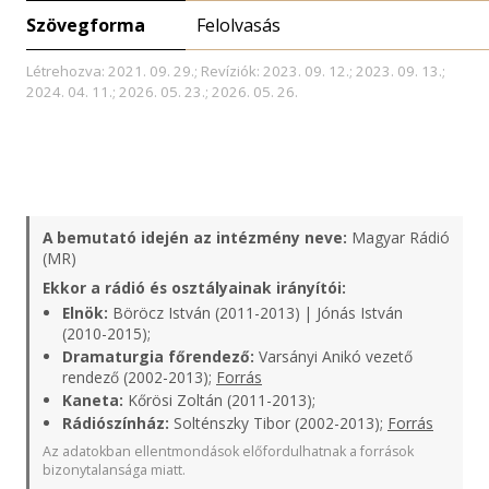
Szövegforma
Felolvasás
Létrehozva: 2021. 09. 29.; Revíziók: 2023. 09. 12.; 2023. 09. 13.;
2024. 04. 11.; 2026. 05. 23.; 2026. 05. 26.
A bemutató idején az intézmény neve:
Magyar Rádió
(MR)
Ekkor a rádió és osztályainak irányítói:
Elnök:
Böröcz István (2011-2013) | Jónás István
(2010-2015);
Dramaturgia főrendező:
Varsányi Anikó vezető
rendező (2002-2013);
Forrás
Kaneta:
Kőrösi Zoltán (2011-2013);
Rádiószínház:
Solténszky Tibor (2002-2013);
Forrás
Az adatokban ellentmondások előfordulhatnak a források
bizonytalansága miatt.