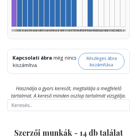
Fordító, 1925–1929: 2
Szerző, 1940–1944: 2
Szerző, 1995–1999: 
Szerző, 1930–1934: 1
Szerző, 1935–1939: 1
Szerző, 1945–1949: 1
Szerző, 1950–1954: 1
Szerző, 1955–1959: 1
Szerző, 1960–1964: 1
Szerző, 1965–1969: 1
Szerző, 1970–1974: 1
Szerző, 1975–1979: 1
Szerző, 1980–1984: 1
1925–1929
1930–1934
1935–1939
1940–1944
1945–1949
1950–1954
1955–1959
1960–1964
1965–1969
1970–1974
1975–1979
1980–1984
1985–1989
1990–1994
1995–1999
2000–2004
2005–2009
2010–2014
2015–2019
2020–2024
2025–2026
Kapcsolati ábra
még nincs
Részleges ábra
kiszámítása
kiszámítva.
Használja a gyors keresőt, megtalálja a megfelelő
tartalmat. A kereső minden oszlop tartalmát vizsgálja.
Szerzői munkák -
14
db találat