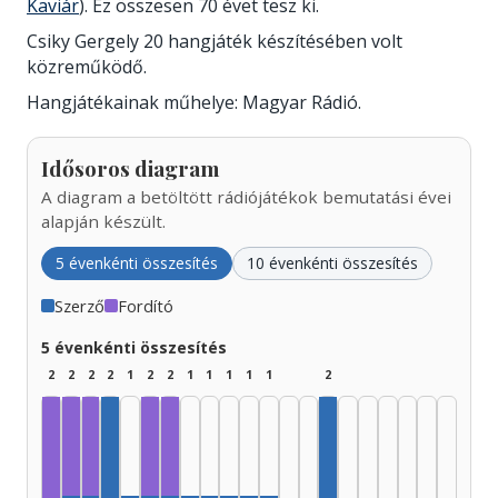
Kaviár
). Ez összesen 70 évet tesz ki.
Csiky Gergely 20 hangjáték készítésében volt
közreműködő.
Hangjátékainak műhelye: Magyar Rádió.
Idősoros diagram
A diagram a betöltött rádiójátékok bemutatási évei
alapján készült.
5 évenkénti összesítés
10 évenkénti összesítés
Szerző
Fordító
5 évenkénti összesítés
2
2
2
2
1
2
2
1
1
1
1
1
2
Fordító, 1930–1934: 1
Fordító, 1935–1939: 1
Fordító, 1950–1954: 1
Fordító, 1955–1959: 1