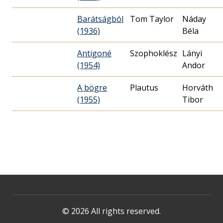
Barátságból
Tom Taylor
Náday
(1936)
Béla
Antigoné
Szophoklész
Lányi
(1954)
Andor
A bögre
Plautus
Horváth
(1955)
© 2026 All rights reserved.