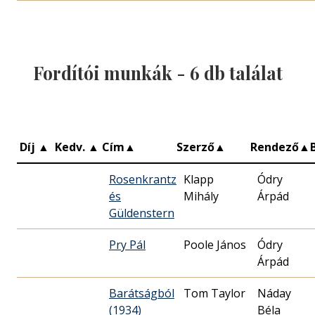
Fordítói munkák -
6
db találat
Díj
▲
Kedv.
▲
Cím
▲
Szerző
▲
Rendező
▲
Rosenkrantz
Klapp
Ódry
és
Mihály
Árpád
Güldenstern
Pry Pál
Poole János
Ódry
Árpád
Barátságból
Tom Taylor
Náday
(1934)
Béla