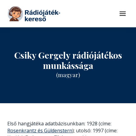
Tovább a navigációhoz
Tovább a tartalomhoz
Menü
Csiky Gergely rádiójátékos
munkássága
(magyar)
Első hangjátéka adatbázisunkban: 1928 (címe:
Rosenkrantz és Güldenstern
); utolsó: 1997 (címe: