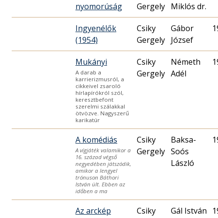
nyomorúság
Gergely
Miklós dr.
Ingyenélők
Csiky
Gábor
1
(1954)
Gergely
József
Mukányi
Csiky
Németh
1
Gergely
Adél
A darab a
karrierizmusról, a
cikkeivel zsaroló
hírlapírókról szól,
keresztbefont
szerelmi szálakkal
ötvözve. Nagyszerű
karikatúr
A komédiás
Csiky
Baksa-
1
Gergely
Soós
A vígjáték valamikor a
16. század végső
László
negyedében játszódik,
amikor a lengyel
trónuson Báthori
István ült. Ebben az
időben a ma
Az arckép
Csiky
Gál István
1