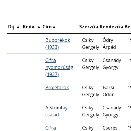
Díj
▲
Kedv.
▲
Cím
▲
Szerző
▲
Rendező
▲
Be
Buborékok
Csiky
Ódry
1
(1933)
Gergely
Árpád
Cifra
Csiky
Csanády
1
nyomorúság
Gergely
György
(1937)
Proletárok
Csiky
Barsi
1
Gergely
Ödön
A Stomfay-
Csiky
Csanády
1
család
Gergely
György
Cifra
Csiky
Cserés
1