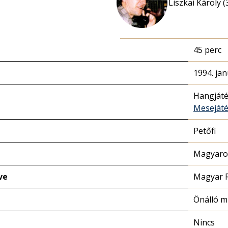
Liszkai Károly (
45 perc
1994. jan
Hangját
Meseját
Petőfi
Magyaror
ve
Magyar 
Önálló 
Nincs