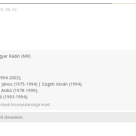
23. 08. 02.
yar Rádió (MR)
1994-2002);
János (1975-1994) | Szigeti István (1994);
 Anikó (1978-1999);
ő (1993-1994);
rások bizonytalansága miatt.
evő címünkön.