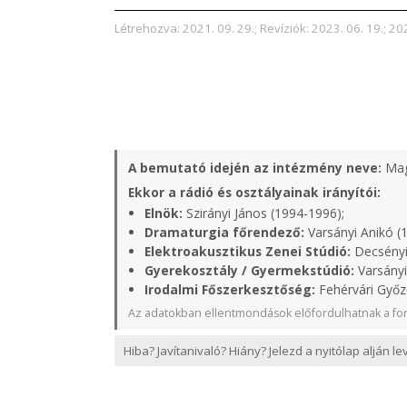
Létrehozva: 2021. 09. 29.; Revíziók: 2023. 06. 19.; 20
A bemutató idején az intézmény neve:
Mag
Ekkor a rádió és osztályainak irányítói:
Elnök:
Szirányi János (1994-1996);
Dramaturgia főrendező:
Varsányi Anikó (
Elektroakusztikus Zenei Stúdió:
Decsényi 
Gyerekosztály / Gyermekstúdió:
Varsányi
Irodalmi Főszerkesztőség:
Fehérvári Győz
Az adatokban ellentmondások előfordulhatnak a for
Hiba? Javítanivaló? Hiány? Jelezd a nyitólap alján l