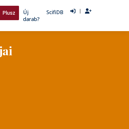
|
Új
ScifiDB
Plusz
darab?
jai