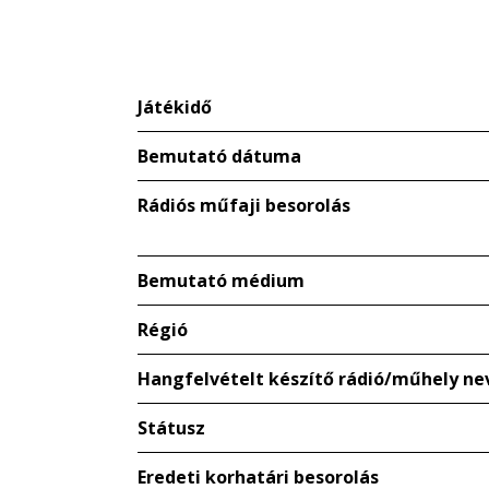
Játékidő
Bemutató dátuma
Rádiós műfaji besorolás
Bemutató médium
Régió
Hangfelvételt készítő rádió/műhely ne
Státusz
Eredeti korhatári besorolás