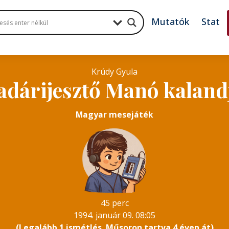
Mutatók
Stat
Krúdy Gyula
dárijesztő Manó kaland
Magyar mesejáték
45 perc
1994. január 09. 08:05
(Legalább 1 ismétlés. Műsoron tartva 4 éven át)