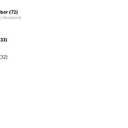
bor (72)
áz (Budapest)
33)
(32)