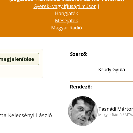
Gyerek- vagy ifjúsági műsor
|
Hangjáték
Mesejáték
Magyar Rádió
Szerző:
 megjelenítése
Krúdy Gyula
Rendező:
Tasnádi Márton
ta Kelecsényi László
Magyar Rádió / MTV
r