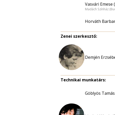
Vasvári Emese (
Madách Színház (Bu
Horváth Barbar
Zenei szerkesztő:
Demjén Erzsébe
Technikai munkatárs:
Göblyös Tamás