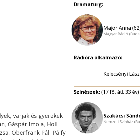
Dramaturg:
Major Anna (62
Magyar Rádió (Buda
Rádióra alkalmazó:
Kelecsényi Lász
Színészek:
(17 fő, átl. 33 év)
lyek, varjak és gyerekek
Szakácsi Sándo
Nemzeti Színház (B
n, Gáspár Imola, Holl
sa, Oberfrank Pál, Pálfy