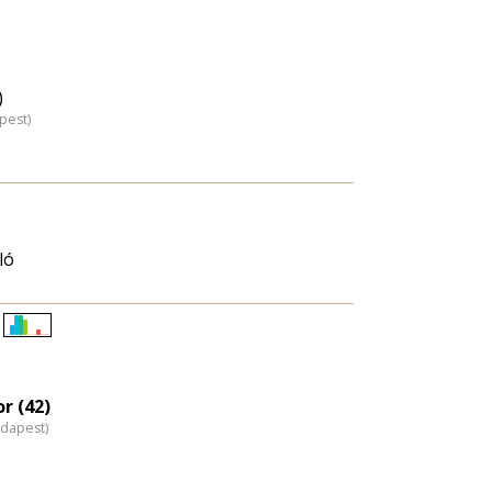
)
pest)
ló
Életkori
eloszlás
nagyítása
r (42)
udapest)