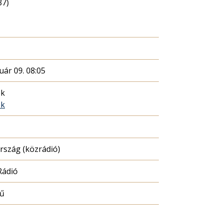
37)
uár 09. 08:05
ék
ék
szág (közrádió)
Rádió
mű