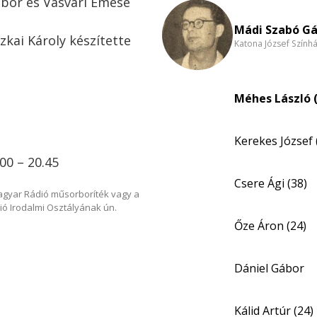
ábor és Vasvári Emese
Mádi Szabó Gá
zkai Károly készítette
Katona József Szính
Méhes László (
Kerekes József 
.00 – 20.45
Csere Ági (38)
Magyar Rádió műsorboríték vagy a
ió Irodalmi Osztályának ún.
Őze Áron (24)
Dániel Gábor
Kálid Artúr (24)