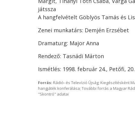
Margit, Tihanyi Tóth Csaba, Varga G
játssza
A hangfelvételt Göblyös Tamás és Lis
Zenei munkatárs: Demjén Erzsébet
Dramaturg: Major Anna
Rendező: Tasnádi Márton
Ismétlés: 1998. február 24., Petőfi, 20
Forrás:
Rádió- és Televízió Újság; Kiegészítésként 
hangjáték konferálása; További forrás a Magyar Rád
"Skontró" adatai