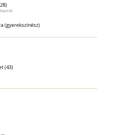
28)
dapest)
a (gyerekszínész)
t (43)