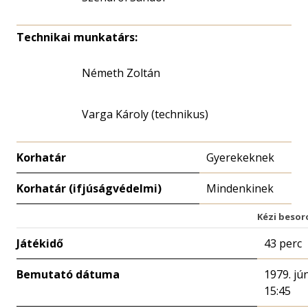
Technikai munkatárs:
Németh Zoltán
Varga Károly (technikus)
Korhatár
Gyerekeknek
Korhatár (ifjúságvédelmi)
Mindenkinek
Kézi besor
Játékidő
43 perc
Bemutató dátuma
1979. jú
15:45