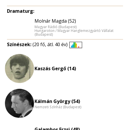
Dramaturg:
Molnár Magda (52)
Magyar Rádió (Budapest)
Hungaroton / Magyar Hanglemezgyártó Vállalat
(Budapest)
Színészek:
(20 fő, átl. 40 év)
Életkori
eloszlás
nagyítása
Kaszás Gergő (14)
Kálmán György (54)
Nemzeti Színház (Budapest)
Galambos Erzsi (48)