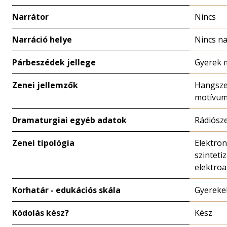
Narrátor
Nincs
Narráció helye
Nincs na
Párbeszédek jellege
Gyerek 
Zenei jellemzők
Hangsze
motívu
Dramaturgiai egyéb adatok
Rádiósz
Zenei tipológia
Elektron
szintetiz
elektroa
Korhatár - edukációs skála
Gyereke
Kódolás kész?
Kész