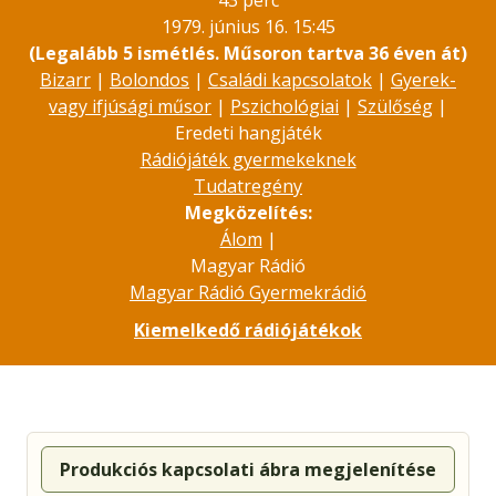
43 perc
1979. június 16. 15:45
(Legalább 5 ismétlés. Műsoron tartva 36 éven át)
Bizarr
|
Bolondos
|
Családi kapcsolatok
|
Gyerek-
vagy ifjúsági műsor
|
Pszichológiai
|
Szülőség
|
Eredeti hangjáték
Rádiójáték gyermekeknek
Tudatregény
Megközelítés:
Álom
|
Magyar Rádió
Magyar Rádió Gyermekrádió
Kiemelkedő rádiójátékok
Produkciós kapcsolati ábra megjelenítése