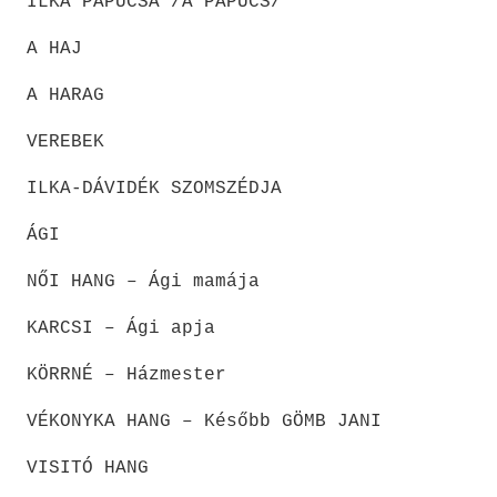
ILKA PAPUCSA /A PAPUCS/
A HAJ
A HARAG
VEREBEK
ILKA-DÁVIDÉK SZOMSZÉDJA
ÁGI
NŐI HANG – Ági mamája
KARCSI – Ági apja
KÖRRNÉ – Házmester
VÉKONYKA HANG – Később GÖMB JANI
VISITÓ HANG