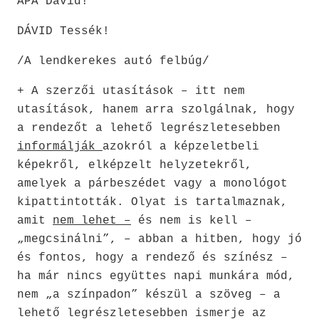
APA Dávid!
DÁVID Tessék!
/A lendkerekes autó felbúg/
+ A szerzői utasítások – itt nem
utasítások, hanem arra szolgálnak, hogy
a rendezőt a lehető legrészletesebben
informálják
azokról a képzeletbeli
képekről, elképzelt helyzetekről,
amelyek a párbeszédet vagy a monológot
kipattintották. Olyat is tartalmaznak,
amit
nem lehet –
és nem is kell –
„megcsinálni”, – abban a hitben, hogy jó
és fontos, hogy a rendező és színész –
ha már nincs együttes napi munkára mód,
nem „a színpadon” készül a szöveg – a
lehető legrészletesebben ismerje az