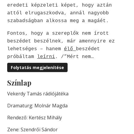
eredeti képzeleti képet, hogy aztán
attól elrugaszkodva, annál nagyobb
szabadságban alkossa meg a magáét.
Fontos, hogy a szereplők nem írott
beszédet beszélnek, már amennyire ez
lehetséges – hanem
élő
beszédet
próbáltam
leírni
. /”Mért nem…
Folytatás megjelenítése
Színlap
Vekerdy Tamás rádiójátéka
Dramaturg: Molnár Magda
Rendező: Kertész Mihály
Zene: Szendrői Sándor