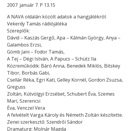
2007. január 7. P 13.15
A NAVA oldalán közölt adatok a hangjátékról:
Vekerdy Tamás rádiójátéka
Szereplők:
Dávid – Kaszás Gergő, Apa – Kálmán György, Anya –
Galambos Erzsi,
Gömb Jani – Fodor Tamás,
A Tej – Dégi István, A Papucs – Schütz Ila
Közreműködik: Báró Anna, Benedek Miklós, Bitskey
Tibor, Borbás Gabi,
Csellár Réka, Egri Kati, Gelley Kornél, Gordon Zsuzsa,
Greguss
Zoltán, Kútvölgyi Erzsébet, Schubert Éva, Szemes
Mari, Szerencsi
Éva, Venczel Vera
A felvételt Varga Károly és Németh Zoltán készítette.
Zenei szerkesztő: Szendrői Sándor
Dramaturg: Molnár Magda