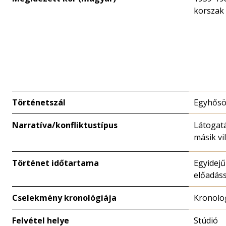
korszak
Történetszál
Egyhősö
Narratíva/konfliktustípus
Látogat
másik vi
Történet időtartama
Egyidejű
előadáss
Cselekmény kronológiája
Kronolo
Felvétel helye
Stúdió