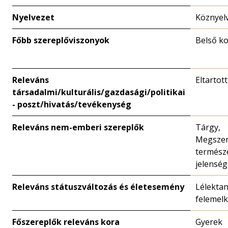
Nyelvezet
Köznyel
Főbb szereplőviszonyok
Belső ko
Releváns
Eltartot
társadalmi/kulturális/gazdasági/politikai
- poszt/hivatás/tevékenység
Releváns nem-emberi szereplők
Tárgy,
Megszem
természe
jelenség
Releváns státuszváltozás és életesemény
Lélektan
felemel
Főszereplők releváns kora
Gyerek