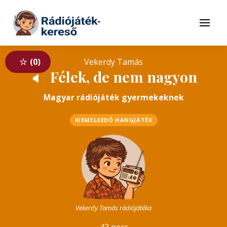
Tovább a navigációhoz
Tovább a tartalomhoz
Menü
0
Vekerdy Tamás
Félek, de nem nagyon
🔈
Magyar rádiójáték gyermekeknek
KIEMELKEDŐ HANGJÁTÉK
Vekerdy Tamás rádiójátéka