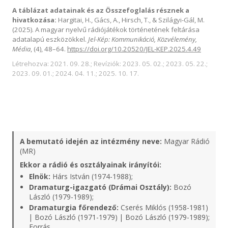
A táblázat adatainak és az Összefoglalás résznek a
hivatkozása:
Hargitai, H., Gács, A., Hirsch, T., & Szilágyi-Gál, M.
(2025). A magyar nyelvű rádiójátékok történetének feltárása
adatalapú eszközökkel.
Jel-Kép: Kommunikáció, Közvélemény,
Média
, (4), 48–64.
https://doi.org/10.20520/JEL-KEP.2025.4.49
Létrehozva: 2021. 09. 28.; Revíziók: 2023. 05. 02.; 2023. 05. 22.;
2023. 09. 01.; 2024. 04. 11.; 2025. 10. 17.
A bemutató idején az intézmény neve:
Magyar Rádió
(MR)
Ekkor a rádió és osztályainak irányítói:
Elnök:
Hárs István (1974-1988);
Dramaturg-igazgató (Drámai Osztály):
Bozó
László (1979-1989);
Dramaturgia főrendező:
Cserés Miklós (1958-1981)
| Bozó László (1971-1979) | Bozó László (1979-1989);
Forrás