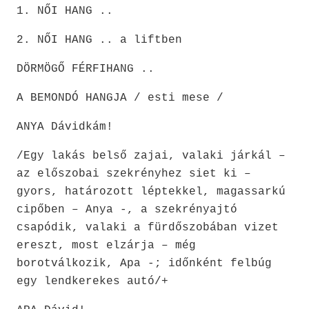
1. NŐI HANG ..
2. NŐI HANG .. a liftben
DÖRMÖGŐ FÉRFIHANG ..
A BEMONDÓ HANGJA / esti mese /
ANYA Dávidkám!
/Egy lakás belső zajai, valaki járkál –
az előszobai szekrényhez siet ki –
gyors, határozott léptekkel, magassarkú
cipőben – Anya -, a szekrényajtó
csapódik, valaki a fürdőszobában vizet
ereszt, most elzárja – még
borotválkozik, Apa -; időnként felbúg
egy lendkerekes autó/+