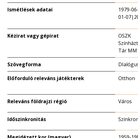
Ismétlések adatai
1979-06
01-07|2
Kézirat vagy gépirat
OSZK
Színházt
Tár MM
Szövegforma
DIalógu
Előforduló releváns játékterek
Otthon
Releváns földrajzi régió
Város
Időszinkronitás
Szinkro
Megidézett kor (magyar)
1959-19