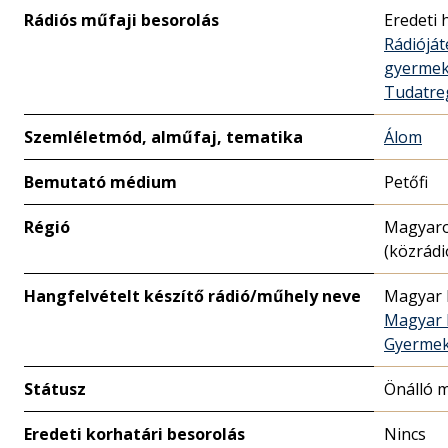
Rádiós műfaji besorolás
Eredeti 
Rádióját
gyerme
Tudatre
Szemléletmód, alműfaj, tematika
Álom
Bemutató médium
Petőfi
Régió
Magyar
(közrádi
Hangfelvételt készítő rádió/műhely neve
Magyar 
Magyar 
Gyermek
Státusz
Önálló 
Eredeti korhatári besorolás
Nincs