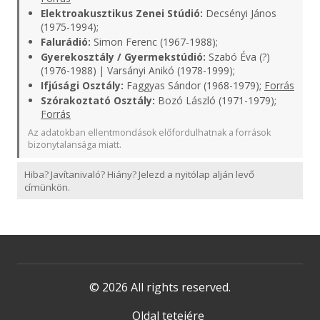
Elektroakusztikus Zenei Stúdió:
Decsényi János
(1975-1994);
Falurádió:
Simon Ferenc (1967-1988);
Gyerekosztály / Gyermekstúdió:
Szabó Éva (?)
(1976-1988) | Varsányi Anikó (1978-1999);
Ifjúsági Osztály:
Faggyas Sándor (1968-1979);
Forrás
Szórakoztató Osztály:
Bozó László (1971-1979);
Forrás
Az adatokban ellentmondások előfordulhatnak a források
bizonytalansága miatt.
Hiba? Javítanivaló? Hiány? Jelezd a nyitólap alján levő
címünkön.
© 2026 All rights reserved.
Oldal tetejére