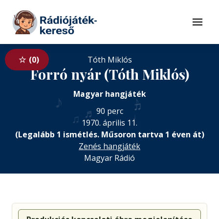
Tovább a navigációhoz
Tovább a tartalomhoz
Menü
0
Tóth Miklós
Forró nyár (Tóth Miklós)
Magyar hangjáték
♪
♪
♫
♬
♬
90 perc
♪
♩
♫
1970. április 11.
(Legalább 1 ismétlés. Műsoron tartva 1 éven át)
Zenés hangjáték
Magyar Rádió