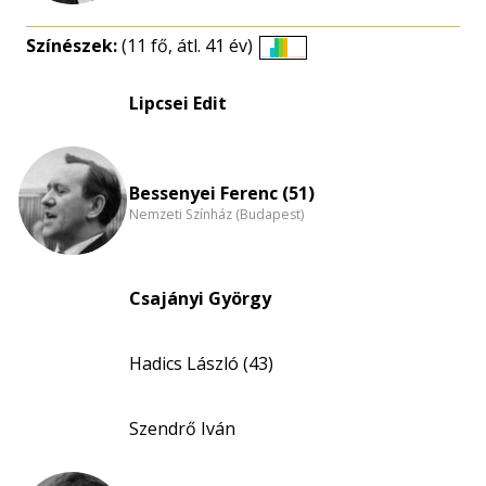
Színészek:
(11 fő, átl. 41 év)
Életkori
eloszlás
Lipcsei Edit
nagyítása
Bessenyei Ferenc (51)
Nemzeti Színház (Budapest)
Csajányi György
Hadics László (43)
Szendrő Iván