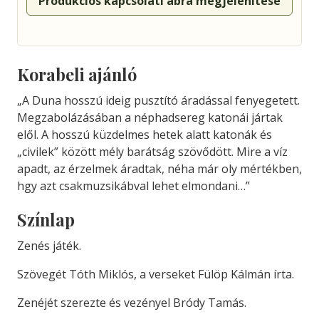
Produkciós kapcsolati ábra megjelenítése
Korabeli ajánló
„A Duna hosszú ideig pusztító áradással fenyegetett.
Megzabolázásában a néphadsereg katonái jártak
elől. A hosszú küzdelmes hetek alatt katonák és
„civilek” között mély barátság szövődött. Mire a víz
apadt, az érzelmek áradtak, néha már oly mértékben,
hgy azt csakmuzsikábval lehet elmondani…”
Színlap
Zenés játék.
Szövegét Tóth Miklós, a verseket Fülöp Kálmán írta.
Zenéjét szerezte és vezényel Bródy Tamás.