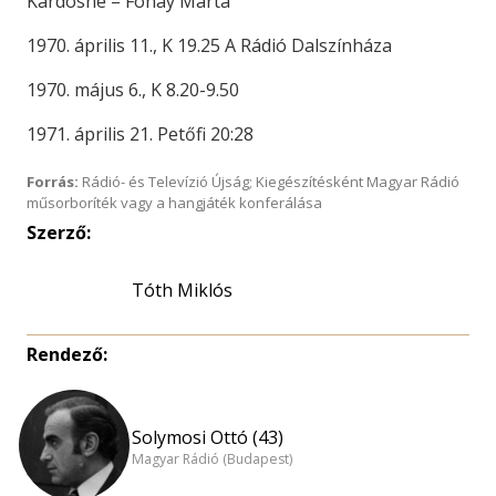
Kardosné – Fónay Márta
1970. április 11., K 19.25 A Rádió Dalszínháza
1970. május 6., K 8.20-9.50
1971. április 21. Petőfi 20:28
Forrás:
Rádió- és Televízió Újság; Kiegészítésként Magyar Rádió
műsorboríték vagy a hangjáték konferálása
Szerző:
Tóth Miklós
Rendező:
Solymosi Ottó (43)
Magyar Rádió (Budapest)