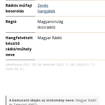
Rádiós műfaji
Zenés
besorolás
hangjáték
Régió
Magyarország
(közrádió)
Hangfelvételt
Magyar Rádió
készítő
rádió/műhely
neve
Létrehozva: 2021. 09. 28.; Revíziók: 2023. 11. 06.; 2024. 01. 17.;
2026. 05. 23.
A bemutató idején az intézmény neve:
Magyar Rádió
és Televízió (MRT)