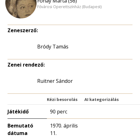
Fónay Márta (56)
Fővárosi Operettszínház (Budapest)
Zeneszerző:
Bródy Tamás
Zenei rendező:
Ruitner Sándor
Kézi besorolás
AI kategorizálás
Játékidő
90 perc
Bemutató
1970. április
dátuma
11.