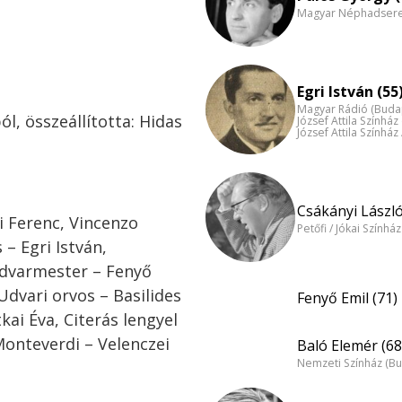
Magyar Néphadsereg
Egri István (55
Magyar Rádió (Buda
l, összeállította: Hidas
József Attila Színhá
József Attila Színház
Csákányi László
i Ferenc, Vincenzo
Petőfi / Jókai Színhá
 – Egri István,
udvarmester – Fenyő
Udvari orvos – Basilides
Fenyő Emil (71)
kai Éva, Citerás lengyel
Monteverdi – Velenczei
Baló Elemér (68
Nemzeti Színház (B