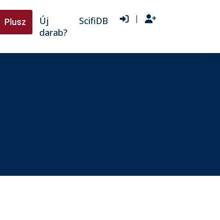
|
Új
ScifiDB
Plusz
darab?