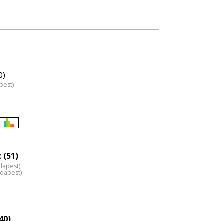
0)
pest)
Életkori
eloszlás
nagyítása
 (51)
dapest)
udapest)
40)