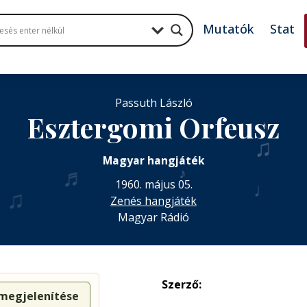
Mutatók
Stat
Passuth László
♪
Esztergomi Orfeusz
♫
Magyar hangjáték
♬
♬
♪
1960. május 05.
♩
♫
Zenés hangjáték
Magyar Rádió
Szerző:
 megjelenítése