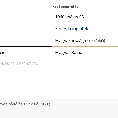
Kézi besorolás
1960. május 05.
Zenés hangjáték
Magyarország (közrádió)
ve
Magyar Rádió
4. 08. 22.; 2026. 05. 23.
yar Rádió és Televízió (MRT)