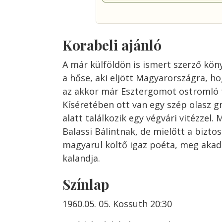
Korabeli ajánló
A már külföldön is ismert szerző kö
a hőse, aki eljött Magyarországra, h
az akkor már Esztergomot ostromló t
Kíséretében ott van egy szép olasz g
alatt találkozik egy végvári vitézzel
Balassi Bálintnak, de mielőtt a bizto
magyarul költő igaz poéta, meg akad
kalandja.
Színlap
1960.05. 05. Kossuth 20:30