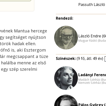
Passuth László
Rendező:
nyvének Mantua hercege
László Endre (6
ogy segítséget nyújtson
Magyar Rádió (Buda
örök hadak ellen.
rófnő is, aki Esztergom
. Már megcsappant a tüze
Színészek:
(9 fő, átl. 49 év)
s halálba menne az első
 egy szép szerelmi
Ladányi Ferenc
Madách Színház (Bu
Nemzeti Színház (B
Pálos György (