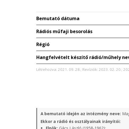
Bemutató dátuma
Rádiós műfaji besorolás
Régió
Hangfelvételt készítő rádió/műhely ne
Létrehozva: 2021. 09. 28.; Revíziók: 2023. 02. 20.; 202
A bemutató idején az intézmény neve:
Mag
Ekkor a rádió és osztályainak irányítói:
Elnök:
Gács László (1958-1962);