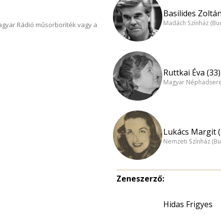
Basilides Zoltán
Madách Színház (Bu
Magyar Rádió műsorboríték vagy a
Ruttkai Éva (33)
Magyar Néphadsereg
Lukács Margit (
Nemzeti Színház (B
Zeneszerző:
Hidas Frigyes