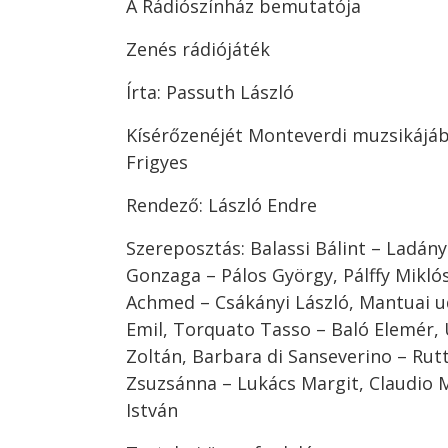
A Rádiószínház bemutatója
Zenés rádiójáték
Írta: Passuth László
Kísérőzenéjét Monteverdi muzsikájábó
Frigyes
Rendező: László Endre
Szereposztás: Balassi Bálint – Ladány
Gonzaga – Pálos György, Pálffy Miklós
Achmed – Csákányi László, Mantuai 
Emil, Torquato Tasso – Baló Elemér, 
Zoltán, Barbara di Sanseverino – Rutt
Zsuzsánna – Lukács Margit, Claudio 
István