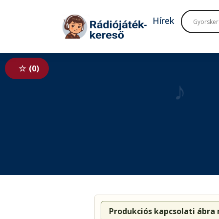
Tovább a navigációhoz
Tovább a tartalomhoz
Hírek
0
♪
Produkciós kapcsolati ábra