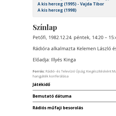
A kis herceg (1995) - Vajda Tibor
A kis herceg (1998)
Színlap
Petőfi, 1982.12.24. péntek, 14:20 – 15:
Rádióra alkalmazta Kelemen László é
Előadja: Illyés Kinga
Forrás:
Rádió- és Televízió Újság; Kiegészítésként 
hangjáték konferálása
Játékidő
Bemutató dátuma
Rádiós műfaji besorolás