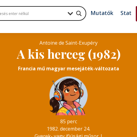
Mutatók
Stat
Antoine de Saint-Exupéry
A kis herceg (1982)
Francia mű magyar mesejáték-változata
85 perc
1982. december 24.
Gyerek- vagy ifjúsági műsor
|