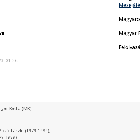
Meseját
Magyaror
ve
Magyar 
Felolvas
23. 01. 26.
yar Rádió (MR)
ozó László (1979-1989);
79-1989);