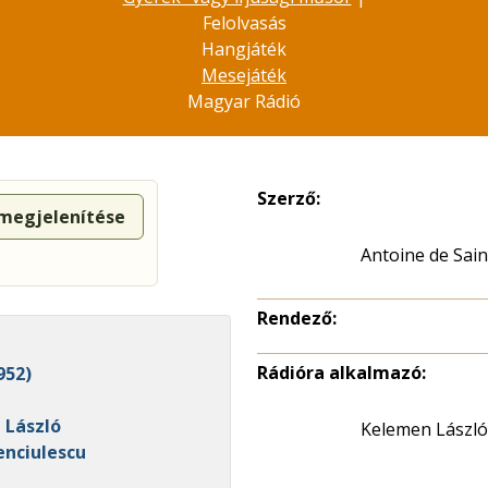
Felolvasás
Hangjáték
Mesejáték
Magyar Rádió
Szerző:
 megjelenítése
Antoine de Sai
Rendező:
Rádióra alkalmazó:
952)
n László
Kelemen László
Penciulescu