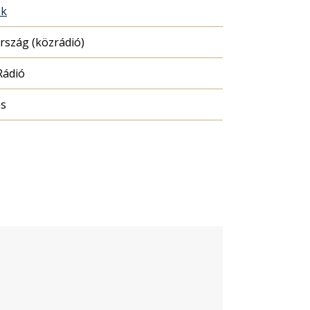
ék
szág (közrádió)
Rádió
ás