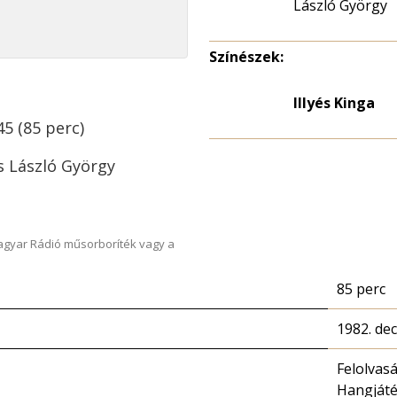
László György
Színészek:
Illyés Kinga
45 (85 perc)
s László György
Magyar Rádió műsorboríték vagy a
85 perc
1982. de
Felolvas
Hangját