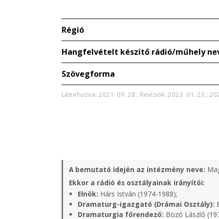
Régió
Hangfelvételt készítő rádió/műhely ne
Szövegforma
Létrehozva: 2021. 09. 28.; Revíziók: 2023. 01. 23.; 20
A bemutató idején az intézmény neve:
Mag
Ekkor a rádió és osztályainak irányítói:
Elnök:
Hárs István (1974-1988);
Dramaturg-igazgató (Drámai Osztály):
B
Dramaturgia főrendező:
Bozó László (19