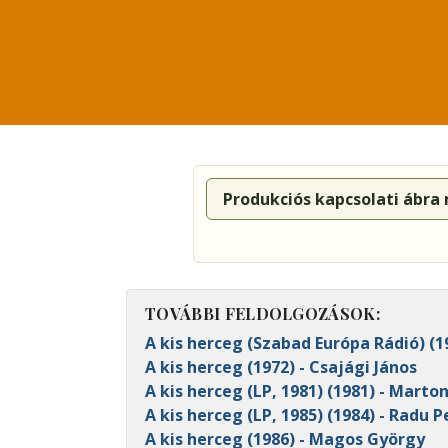
Produkciós kapcsolati ábra
TOVÁBBI FELDOLGOZÁSOK:
A kis herceg (Szabad Európa Rádió) (1
A kis herceg (1972) - Csajági János
A kis herceg (LP, 1981) (1981) - Marto
A kis herceg (LP, 1985) (1984) - Radu 
A kis herceg (1986) - Magos György