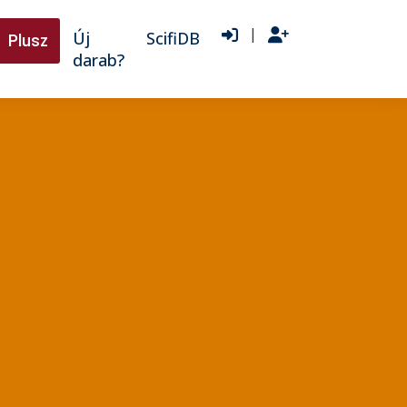
|
Új
ScifiDB
Plusz
darab?