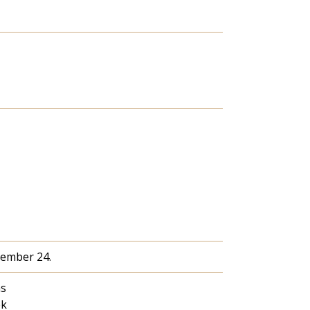
cember 24.
ás
ék