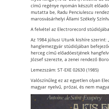
című regénye nyomán készült előadóes
mutatta be, Radu Penciulescu rendez
marosvásárhelyi Állami Székely Szín
A felvétel az Electrorecord stúdiójáb
Az 1984 júliusi Utunk kishíre szerint:
hanglemezgyár stúdiójában befejeződt
herceg című előadóestjének hangfelvé
József szerezte, a zenei rendező Boro
Lemezszám: ST-EXE 02630 (1985)
Valószínűleg ez az egyetlen olyan El
magyar nyelvű, prózai, és nem magyar