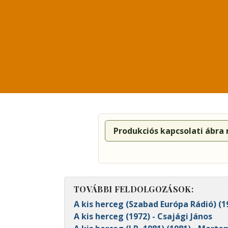
Produkciós kapcsolati ábra
TOVÁBBI FELDOLGOZÁSOK:
A kis herceg (Szabad Európa Rádió) (1
A kis herceg (1972) - Csajági János