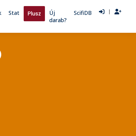
|
k
Stat
Új
ScifiDB
Plusz
darab?
)