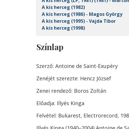
A kis herceg (LP, 1981) (1981) - Marto
A kis herceg (1982)
A kis herceg (1986) - Magos György
A kis herceg (1995) - Vajda Tibor
A kis herceg (1998)
Színlap
Szerző: Antoine de Saint-Exupéry
Zenéjét szerezte: Hencz József
Zenei rendező: Boros Zoltán
Előadja: Illyés Kinga
Felvétel: Bukarest, Electrorecord, 19
Illyés Kinga (1940–2004) Antoine de S