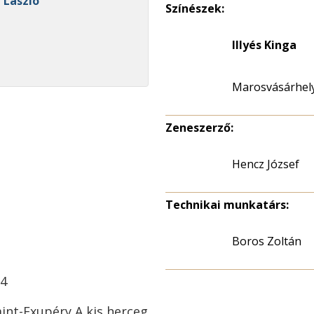
n László
Színészek:
Illyés Kinga
Marosvásárhely
Zeneszerző:
Hencz József
Technikai munkatárs:
Boros Zoltán
84
aint-Exupéry A kis herceg