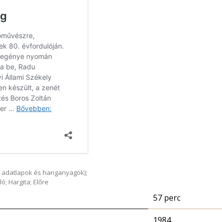
 adatlapok és hanganyagok);
; Hargita; Előre
57 perc
1984