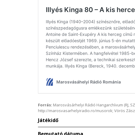
Forrás:
Marosvásárhelyi Rádió Hangarchívum (RJ, SZ
http://marosvasarhelyiradio.ro/musorok; Vörös Zászló
Játékidő
Bemutató dátuma