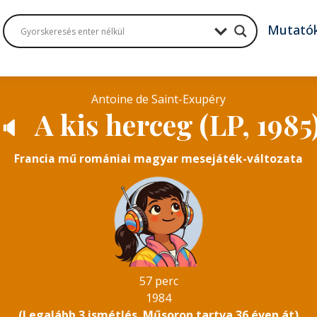
Mutató
Antoine de Saint-Exupéry
A kis herceg (LP, 1985
🔈
Francia mű romániai magyar mesejáték-változata
57 perc
1984
(Legalább 3 ismétlés. Műsoron tartva 36 éven át)