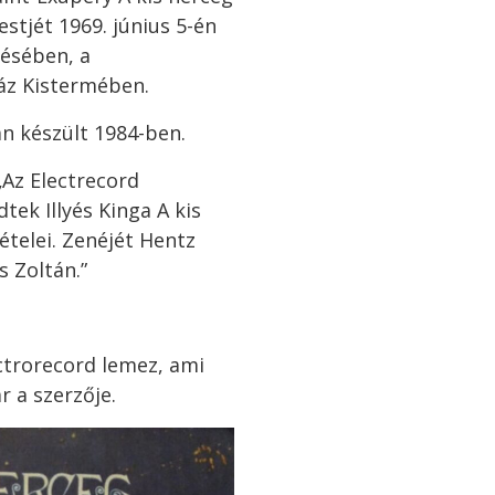
tjét 1969. június 5-én
ésében, a
ház Kistermében.
an készült 1984-ben.
 „Az Electrecord
ek Illyés Kinga A kis
telei. Zenéjét Hentz
s Zoltán.”
ectrorecord lemez, ami
 a szerzője.