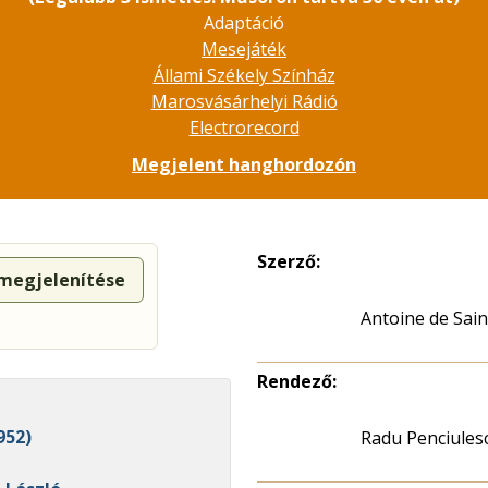
Adaptáció
Mesejáték
Állami Székely Színház
Marosvásárhelyi Rádió
Electrorecord
Megjelent hanghordozón
Szerző:
 megjelenítése
Antoine de Sai
Rendező:
952)
Radu Penciules