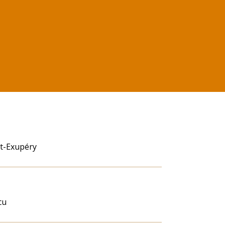
nt-Exupéry
cu