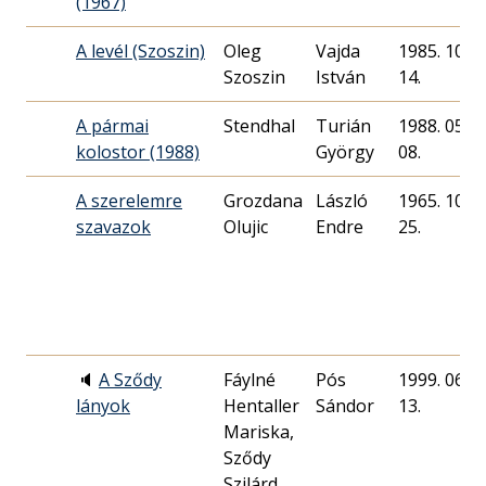
(1967)
A levél (Szoszin)
Oleg
Vajda
1985. 10.
Szoszin
István
14.
A pármai
Stendhal
Turián
1988. 05.
kolostor (1988)
György
08.
A szerelemre
Grozdana
László
1965. 10.
szavazok
Olujic
Endre
25.
🔈
A Sződy
Fáylné
Pós
1999. 06.
lányok
Hentaller
Sándor
13.
Mariska,
Sződy
Szilárd