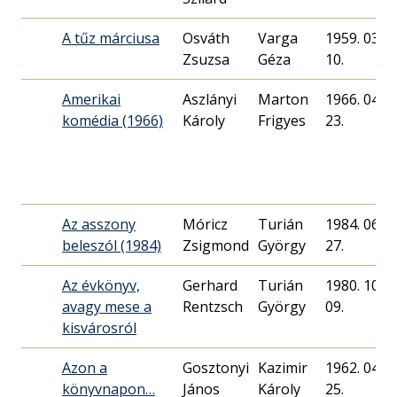
A tűz márciusa
Osváth
Varga
1959. 03.
Zsuzsa
Géza
10.
Amerikai
Aszlányi
Marton
1966. 04.
komédia (1966)
Károly
Frigyes
23.
Az asszony
Móricz
Turián
1984. 06.
beleszól (1984)
Zsigmond
György
27.
Az évkönyv,
Gerhard
Turián
1980. 10.
avagy mese a
Rentzsch
György
09.
kisvárosról
Azon a
Gosztonyi
Kazimir
1962. 04.
könyvnapon…
János
Károly
25.