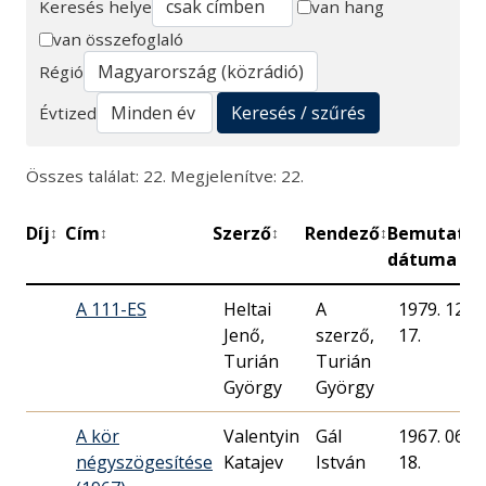
Keresés helye
van hang
van összefoglaló
Keresés
Régió
Keresés / szűrés
Évtized
Összes találat: 22. Megjelenítve: 22.
Díj
Cím
Szerző
Rendező
Bemutató
↕
↕
↕
↕
↕
dátuma
A 111-ES
Heltai
A
1979. 12.
Jenő,
szerző,
17.
Turián
Turián
György
György
A kör
Valentyin
Gál
1967. 06.
négyszögesítése
Katajev
István
18.