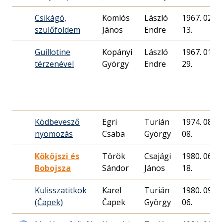
Csikágó,
Komlós
László
1967. 02.
szülőföldem
János
Endre
13.
Guillotine
Kopányi
László
1967. 01.
térzenével
György
Endre
29.
Ködbevesző
Egri
Turián
1974. 08.
nyomozás
Csaba
György
08.
Kököjszi és
Török
Csajági
1980. 06.
Bobojsza
Sándor
János
18.
Kulisszatitkok
Karel
Turián
1980. 09.
(Čapek)
Čapek
György
06.