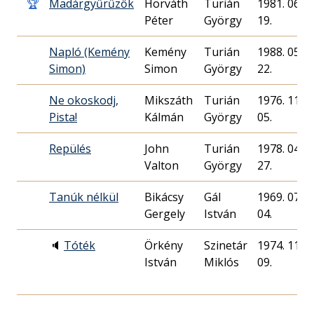
🏆
Madárgyűrűzők
Horváth
Turián
1981. 06.
Péter
György
19.
Napló (Kemény
Kemény
Turián
1988. 05.
Simon)
Simon
György
22.
Ne okoskodj,
Mikszáth
Turián
1976. 11.
Pista!
Kálmán
György
05.
Repülés
John
Turián
1978. 04.
Valton
György
27.
Tanúk nélkül
Bikácsy
Gál
1969. 07.
Gergely
István
04.
🔈
Tóték
Örkény
Szinetár
1974. 11.
István
Miklós
09.