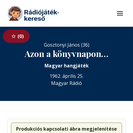
Tovább a navigációhoz
Tovább a tartalomhoz
Menü
0
Gosztonyi János (36)
Azon a könyvnapon…
Magyar hangjáték
1962. április 25.
Magyar Rádió
Produkciós kapcsolati ábra megjelenítése