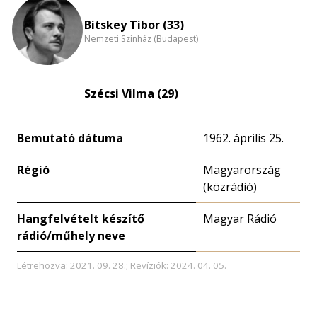
Bitskey Tibor (33)
Nemzeti Színház (Budapest)
Szécsi Vilma (29)
Bemutató dátuma
1962. április 25.
Régió
Magyarország
(közrádió)
Hangfelvételt készítő
Magyar Rádió
rádió/műhely neve
Létrehozva: 2021. 09. 28.; Revíziók: 2024. 04. 05.