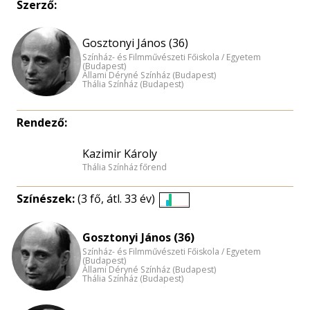
Szerző:
Gosztonyi János (36)
Színház- és Filmművészeti Főiskola / Egyetem
(Budapest)
Állami Déryné Színház (Budapest)
Thália Színház (Budapest)
Rendező:
Kazimir Károly
Thália Színház főrend
Színészek:
(3 fő, átl. 33 év)
Életkori
eloszlás
Gosztonyi János (36)
nagyítása
Színház- és Filmművészeti Főiskola / Egyetem
(Budapest)
Állami Déryné Színház (Budapest)
Thália Színház (Budapest)