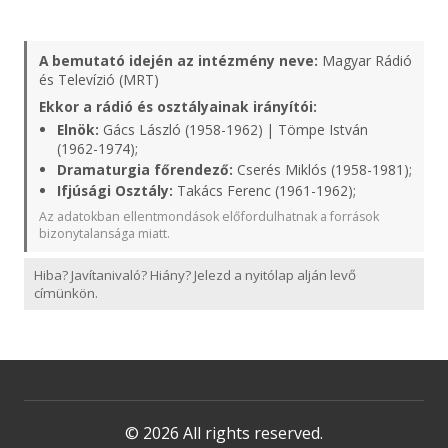
A bemutató idején az intézmény neve:
Magyar Rádió
és Televízió (MRT)
Ekkor a rádió és osztályainak irányítói:
Elnök:
Gács László (1958-1962) | Tömpe István
(1962-1974);
Dramaturgia főrendező:
Cserés Miklós (1958-1981);
Ifjúsági Osztály:
Takács Ferenc (1961-1962);
Az adatokban ellentmondások előfordulhatnak a források
bizonytalansága miatt.
Hiba? Javítanivaló? Hiány? Jelezd a nyitólap alján levő
címünkön.
© 2026 All rights reserved.