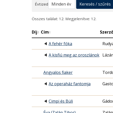
Keresés
Keresés / szűrés
Évtized
Összes találat: 12. Megjelenítve: 12.
Díj
Cím
Szerz
↕
↕
🔈
A fehér fóka
Rudya
🔈
A kisfiú meg az oroszlánok
Lázár
Angyalos fiaker
Tord
🔈
Az operaház fantomja
Gasto
🔈
Cimpi és Büli
Gádor
Éva (Zalán Tibor)
Zalán