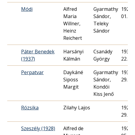
Módi
Alfred
Gyarmathy
1928. 
Maria
Sándor,
01.
Willner,
Teleky
Heinz
Sándor
Reichert
Páter Benedek
Harsányi
Csanády
1937. 
(1937)
Kálmán
György
22.
Perpatvar
Daykáné
Gyarmathy
1939. 
Siposs
Sándor,
29.
Margit
Kondói
Kiss Jenő
Rózsika
Zilahy Lajos
1929. 
29.
Szeszély (1928)
Alfred de
1928. 