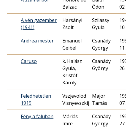
Balzac
Ödön
02.
A vén gazember
Harsányi
Szilassy
1941. 
(1941)
Zsolt
Gyula
10.
Andrea mester
Emanuel
Csanády
1939. 
Geibel
György
11.
Caruso
k. Halász
Csanády
1936. 
Gyula,
György
26.
Kristóf
Károly
Feledhetetlen
Vszjevolod
Major
1951. 
1919
Visnyevszkij
Tamás
07.
Fény a faluban
Máriás
Csanády
1937. 
Imre
György
27.