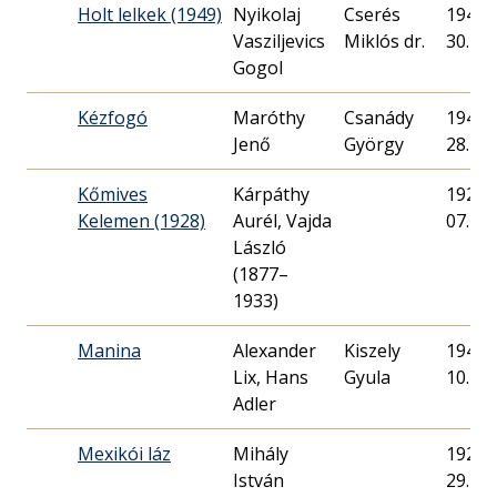
Holt lelkek (1949)
Nyikolaj
Cserés
1949. 
Vasziljevics
Miklós dr.
30.
Gogol
Kézfogó
Maróthy
Csanády
1940. 
Jenő
György
28.
Kőmives
Kárpáthy
1928. 
Kelemen (1928)
Aurél, Vajda
07.
László
(1877–
1933)
Manina
Alexander
Kiszely
1944. 
Lix, Hans
Gyula
10.
Adler
Mexikói láz
Mihály
1929. 
István
29.