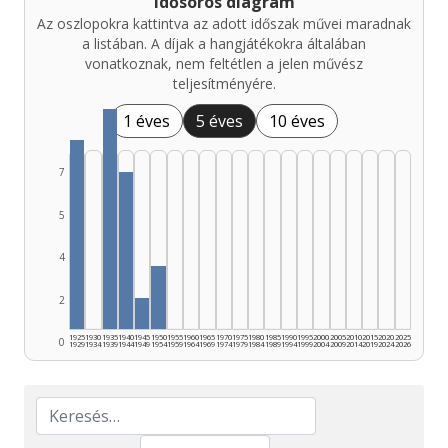
Idősoros diagram
Az oszlopokra kattintva az adott időszak művei maradnak
a listában. A díjak a hangjátékokra általában
vonatkoznak, nem feltétlen a jelen művész
teljesítményére.
1 éves
5 éves
10 éves
7
5
4
2
1925
1930
1935
1940
1945
1950
1955
1960
1965
1970
1975
1980
1985
1990
1995
2000
2005
2010
2015
2020
2025
0
1929
1934
1939
1944
1949
1954
1959
1964
1969
1974
1979
1984
1989
1994
1999
2004
2009
2014
2019
2024
2026