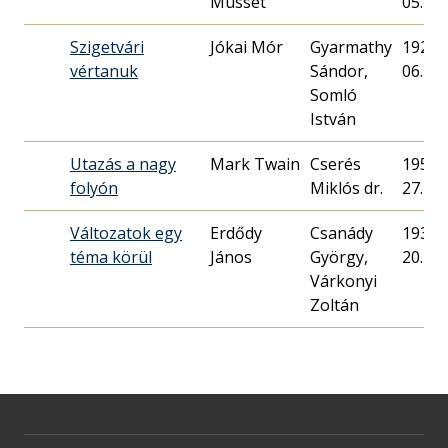
Musset
05.
Szigetvári
Jókai Mór
Gyarmathy
1927. 
vértanuk
Sándor,
06.
Somló
István
Utazás a nagy
Mark Twain
Cserés
1952. 
folyón
Miklós dr.
27.
Változatok egy
Erdődy
Csanády
1938. 
téma körül
János
György,
20.
Várkonyi
Zoltán