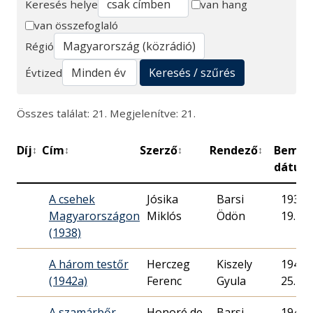
Keresés helye
van hang
van összefoglaló
Keresés
Régió
Keresés / szűrés
Évtized
Összes találat: 21. Megjelenítve: 21.
Díj
Cím
Szerző
Rendező
Bemut
↕
↕
↕
↕
dátum
A csehek
Jósika
Barsi
1938. 
Magyarországon
Miklós
Ödön
19.
(1938)
A három testőr
Herczeg
Kiszely
1942. 
(1942a)
Ferenc
Gyula
25.
A szamárbőr
Honoré de
Barsi
1943. 