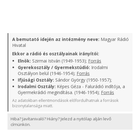
A bemutató idején az intézmény neve:
Magyar Rádió
Hivatal
Ekkor a rádió és osztályainak irányítói:
Elnök:
Szirmai István (1949-1953);
Forrás
Gyerekosztály / Gyermekstúdió:
Irodalmi
Osztályon belül (1946-1954);
Forrás
Ifjúsági Osztály:
Sándor György (1950-1957);
Irodalmi Osztály:
Képes Géza - Falurádió indítója, a
Gyermekrádió megindítása. (1946-1954);
Forrás
Az adatokban ellentmondások előfordulhatnak a források
bizonytalansága miatt.
Hiba? Javítanivaló? Hiány? Jelezd a nyitólap alján levő
címünkön.