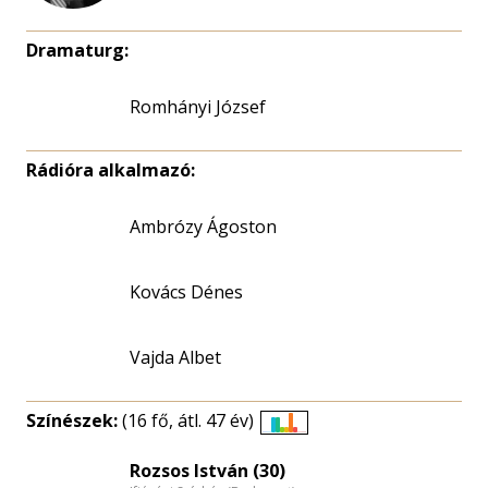
Dramaturg:
Romhányi József
Rádióra alkalmazó:
Ambrózy Ágoston
Kovács Dénes
Vajda Albet
Színészek:
(16 fő, átl. 47 év)
Életkori
eloszlás
Rozsos István (30)