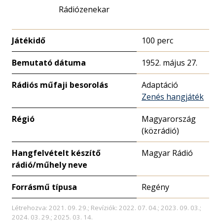
Rádiózenekar
Játékidő
100 perc
Bemutató dátuma
1952. május 27.
Rádiós műfaji besorolás
Adaptáció
Zenés hangjáték
Régió
Magyarország
(közrádió)
Hangfelvételt készítő
Magyar Rádió
rádió/műhely neve
Forrásmű típusa
Regény
Létrehozva: 2021. 09. 29.; Revíziók: 2022. 07. 04.; 2023. 09. 03.;
2024. 03. 29.; 2025. 03. 14.