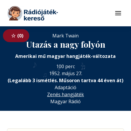
Tovább a navigációhoz
Tovább a tartalomhoz
Menü
0
Mark Twain
Utazás a nagy folyón
Amerikai mű magyar hangjáték-változata
♪
♪
♫
100 perc
♬
♬
♪
♩
♫
1952. május 27.
(Legalább 3 ismétlés. Műsoron tartva 44 éven át)
Adaptáció
Zenés hangjáték
Magyar Rádió