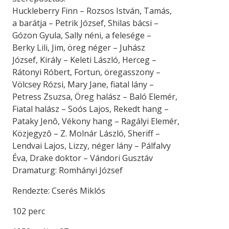
Huckleberry Finn – Rozsos István, Tamás,
a barátja – Petrik József, Shilas bácsi –
Gózon Gyula, Sally néni, a felesége –
Berky Lili, Jim, öreg néger – Juhász
József, Király – Keleti László, Herceg –
Rátonyi Róbert, Fortun, öregasszony –
Völcsey Rózsi, Mary Jane, fiatal lány –
Petress Zsuzsa, Öreg halász – Baló Elemér,
Fiatal halász – Soós Lajos, Rekedt hang –
Pataky Jenô, Vékony hang – Ragályi Elemér,
Közjegyzô – Z. Molnár László, Sheriff –
Lendvai Lajos, Lizzy, néger lány – Pálfalvy
Éva, Drake doktor – Vándori Gusztáv
Dramaturg: Romhányi József
Rendezte: Cserés Miklós
102 perc