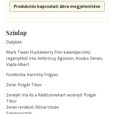
Produkciós kapcsolati ábra megjelenítése
Színlap
Daljáték
Mark Twain Huckleberry Finn kalandjai című
regényéből írta: Ambróczy Ágoston, Kovács Dénes,
Vajda Albert
Fordította: Karinthy Frigyes
Zene: Polgár Tibor
Zenéjét írta és a Rádiózenekart vezényli: Polgár
Tibor
Zenei rendezô: Rónai István
Szereposztás: