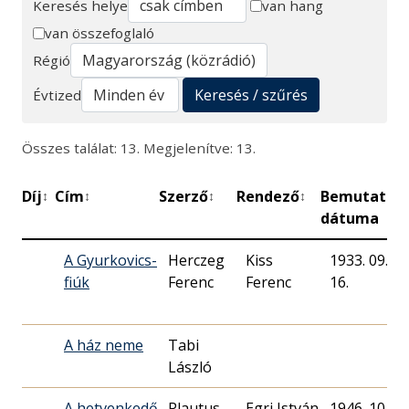
Keresés helye
van hang
van összefoglaló
Keresés
Régió
Keresés / szűrés
Évtized
Összes találat: 13. Megjelenítve: 13.
Díj
Cím
Szerző
Rendező
Bemutató
↕
↕
↕
↕
↕
dátuma
A Gyurkovics-
Herczeg
Kiss
1933. 09.
fiúk
Ferenc
Ferenc
16.
A ház neme
Tabi
László
A hetvenkedő
Plautus
Egri István
1946. 10.