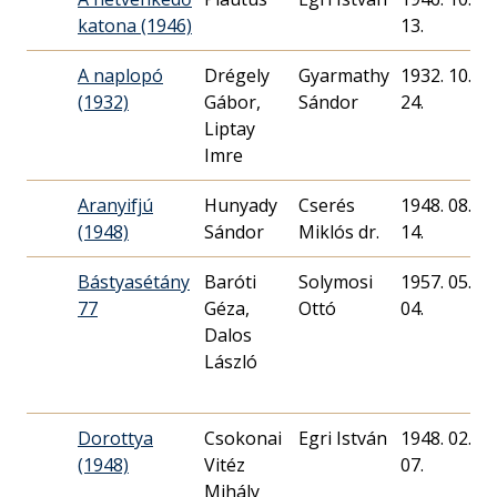
katona (1946)
13.
A naplopó
Drégely
Gyarmathy
1932. 10.
(1932)
Gábor,
Sándor
24.
Liptay
Imre
Aranyifjú
Hunyady
Cserés
1948. 08.
(1948)
Sándor
Miklós dr.
14.
Bástyasétány
Baróti
Solymosi
1957. 05.
77
Géza,
Ottó
04.
Dalos
László
Dorottya
Csokonai
Egri István
1948. 02.
(1948)
Vitéz
07.
Mihály