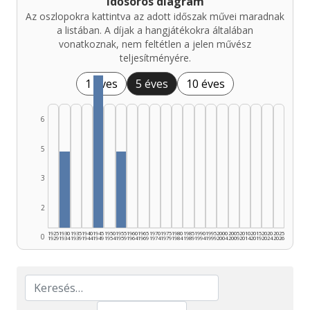
Idősoros diagram
Az oszlopokra kattintva az adott időszak művei maradnak
a listában. A díjak a hangjátékokra általában
vonatkoznak, nem feltétlen a jelen művész
teljesítményére.
1 éves
5 éves
10 éves
6
5
3
2
1925
1930
1935
1940
1945
1950
1955
1960
1965
1970
1975
1980
1985
1990
1995
2000
2005
2010
2015
2020
2025
0
1929
1934
1939
1944
1949
1954
1959
1964
1969
1974
1979
1984
1989
1994
1999
2004
2009
2014
2019
2024
2026