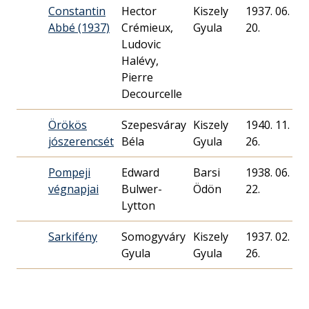
Constantin
Hector
Kiszely
1937. 06.
Abbé (1937)
Crémieux,
Gyula
20.
Ludovic
Halévy,
Pierre
Decourcelle
Örökös
Szepesváray
Kiszely
1940. 11.
jószerencsét
Béla
Gyula
26.
Pompeji
Edward
Barsi
1938. 06.
végnapjai
Bulwer-
Ödön
22.
Lytton
Sarkifény
Somogyváry
Kiszely
1937. 02.
Gyula
Gyula
26.