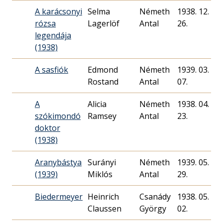
A karácsonyi
Selma
Németh
1938. 12.
rózsa
Lagerlöf
Antal
26.
legendája
(1938)
A sasfiók
Edmond
Németh
1939. 03.
Rostand
Antal
07.
A
Alicia
Németh
1938. 04.
szókimondó
Ramsey
Antal
23.
doktor
(1938)
Aranybástya
Surányi
Németh
1939. 05.
(1939)
Miklós
Antal
29.
Biedermeyer
Heinrich
Csanády
1938. 05.
Claussen
György
02.