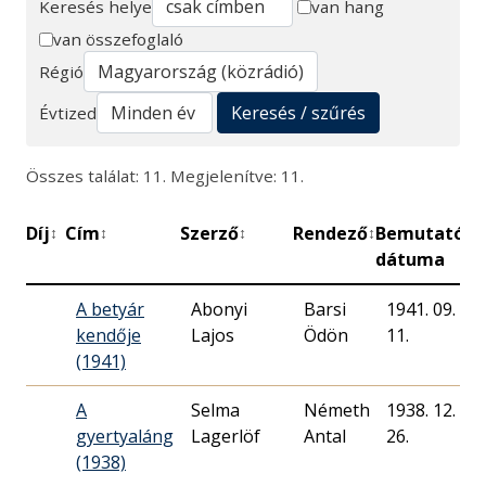
Keresés helye
van hang
van összefoglaló
Keresés
Régió
Keresés / szűrés
Évtized
Összes találat: 11. Megjelenítve: 11.
Díj
Cím
Szerző
Rendező
Bemutató
P
↕
↕
↕
↕
↕
dátuma
A betyár
Abonyi
Barsi
1941. 09.
kendője
Lajos
Ödön
11.
(1941)
A
Selma
Németh
1938. 12.
gyertyaláng
Lagerlöf
Antal
26.
(1938)