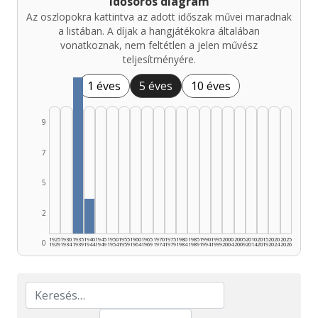
Idősoros diagram
Az oszlopokra kattintva az adott időszak művei maradnak
a listában. A díjak a hangjátékokra általában
vonatkoznak, nem feltétlen a jelen művész
teljesítményére.
1 éves
5 éves
10 éves
9
7
5
2
1925
1930
1935
1940
1945
1950
1955
1960
1965
1970
1975
1980
1985
1990
1995
2000
2005
2010
2015
2020
2025
0
1929
1934
1939
1944
1949
1954
1959
1964
1969
1974
1979
1984
1989
1994
1999
2004
2009
2014
2019
2024
2026