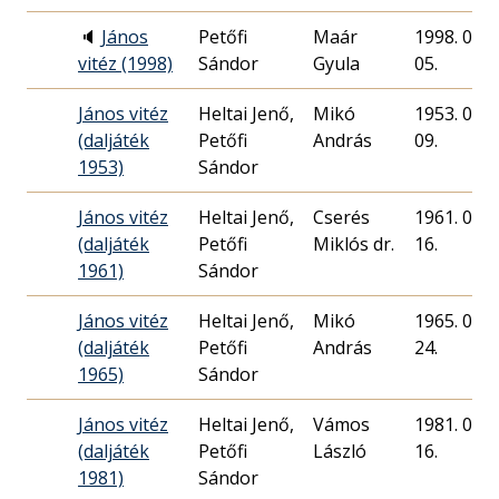
🔈
János
Petőfi
Maár
1998. 03.
vitéz (1998)
Sándor
Gyula
05.
János vitéz
Heltai Jenő,
Mikó
1953. 08.
(daljáték
Petőfi
András
09.
1953)
Sándor
János vitéz
Heltai Jenő,
Cserés
1961. 03.
(daljáték
Petőfi
Miklós dr.
16.
1961)
Sándor
János vitéz
Heltai Jenő,
Mikó
1965. 08.
(daljáték
Petőfi
András
24.
1965)
Sándor
János vitéz
Heltai Jenő,
Vámos
1981. 04.
(daljáték
Petőfi
László
16.
1981)
Sándor