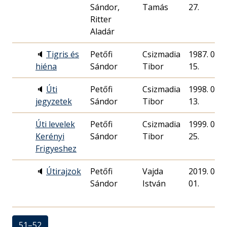
Sándor,
Tamás
27.
Ritter
Aladár
🔈
Tigris és
Petőfi
Csizmadia
1987. 03.
hiéna
Sándor
Tibor
15.
🔈
Úti
Petőfi
Csizmadia
1998. 07.
jegyzetek
Sándor
Tibor
13.
Úti levelek
Petőfi
Csizmadia
1999. 02.
Kerényi
Sándor
Tibor
25.
Frigyeshez
🔈
Útirajzok
Petőfi
Vajda
2019. 01.
Sándor
István
01.
51–52