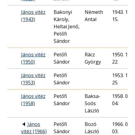
János vitéz
Bakonyi
Németh
1943. 12.
(1943)
Károly,
Antal
15.
Heltai Jenő,
Petőfi
Sándor
János vitéz
Petőfi
Rácz
1950. 10.
(1950)
Sándor
György
22.
János vitéz
Petőfi
1953. 12.
(1953)
Sándor
25.
János vitéz
Petőfi
Baksa-
1958. 04.
(1958)
Sándor
Soós
04.
László
🔈
János
Petőfi
Bozó
1966. 04.
vitéz (1966)
Sándor
László
03.