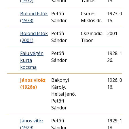
(1972)
Sándor
Tamás
13.
Bolond Istók
Petőfi
Cserés
1973. 03.
(1973)
Sándor
Miklós dr.
15.
Bolond Istók
Petőfi
Csizmadia
2001
(2001)
Sándor
Tibor
Falu végén
Petőfi
1928. 12.
kurta
Sándor
26.
kocsma
János vitéz
Bakonyi
1926. 05.
(1926a)
Károly,
16.
Heltai Jenő,
Petőfi
Sándor
János vitéz
Petőfi
1929. 11.
(1929)
Sándor
18.