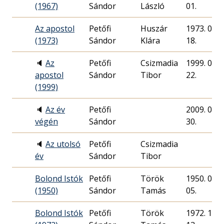
(1967)
Sándor
László
01.
Az apostol
Petőfi
Huszár
1973. 03.
(1973)
Sándor
Klára
18.
🔈
Az
Petőfi
Csizmadia
1999. 06.
apostol
Sándor
Tibor
22.
(1999)
🔈
Az év
Petőfi
2009. 07.
végén
Sándor
30.
🔈
Az utolsó
Petőfi
Csizmadia
év
Sándor
Tibor
Bolond Istók
Petőfi
Török
1950. 04.
(1950)
Sándor
Tamás
05.
Bolond Istók
Petőfi
Török
1972. 11.