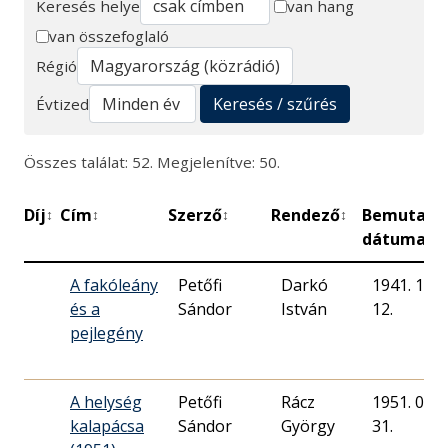
Keresés helye
van hang
van összefoglaló
Keresés
Régió
Keresés / szűrés
Évtized
Összes találat: 52. Megjelenítve: 50.
Díj
Cím
Szerző
Rendező
Bemutató
↕
↕
↕
↕
dátuma
A fakóleány
Petőfi
Darkó
1941. 10.
és a
Sándor
István
12.
pejlegény
A helység
Petőfi
Rácz
1951. 05.
kalapácsa
Sándor
György
31.