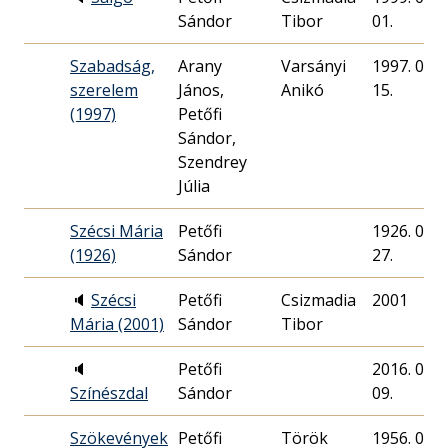
Sándor
Tibor
01.
Szabadság,
Arany
Varsányi
1997. 03.
szerelem
János,
Anikó
15.
(1997)
Petőfi
Sándor,
Szendrey
Júlia
Szécsi Mária
Petőfi
1926. 08.
(1926)
Sándor
27.
🔈
Szécsi
Petőfi
Csizmadia
2001
Mária (2001)
Sándor
Tibor
🔈
Petőfi
2016. 09.
Színészdal
Sándor
09.
Szökevények
Petőfi
Török
1956. 09.