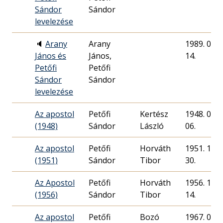
Sándor
Sándor
levelezése
🔈
Arany
Arany
1989. 08.
János és
János,
14.
Petőfi
Petőfi
Sándor
Sándor
levelezése
Az apostol
Petőfi
Kertész
1948. 03.
(1948)
Sándor
László
06.
Az apostol
Petőfi
Horváth
1951. 12.
(1951)
Sándor
30.
Az Apostol
Petőfi
Horváth
1956. 10.
(1956)
Sándor
14.
Az apostol
Petőfi
Bozó
1967. 01.