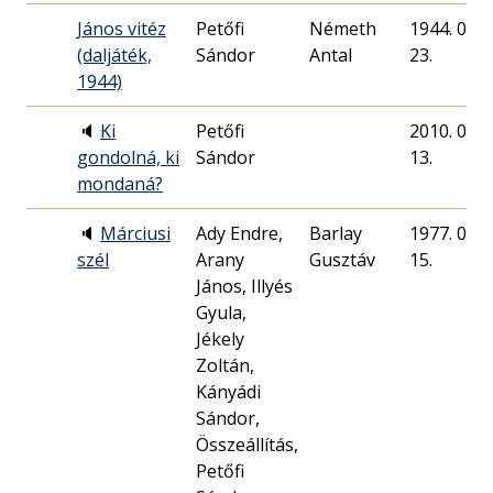
János vitéz
Petőfi
Németh
1944. 01.
(daljáték,
Sándor
Antal
23.
1944)
🔈
Ki
Petőfi
2010. 03.
gondolná, ki
Sándor
13.
mondaná?
🔈
Márciusi
Ady Endre,
Barlay
1977. 03.
szél
Arany
Gusztáv
15.
János, Illyés
Gyula,
Jékely
Zoltán,
Kányádi
Sándor,
Összeállítás,
Petőfi