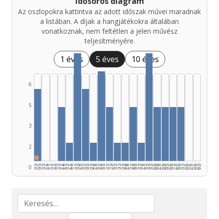
Idősoros diagram
Az oszlopokra kattintva az adott időszak művei maradnak
a listában. A díjak a hangjátékokra általában
vonatkoznak, nem feltétlen a jelen művész
teljesítményére.
1 éves
5 éves
10 éves
6
5
3
2
★
1925
1930
1935
1940
1945
1950
1955
1960
1965
1970
1975
1980
1985
1990
1995
2000
2005
2010
2015
2020
2025
0
1929
1934
1939
1944
1949
1954
1959
1964
1969
1974
1979
1984
1989
1994
1999
2004
2009
2014
2019
2024
2026