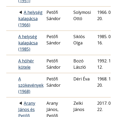
(1951)
🔈
A helység
Petőfi
Solymosi
1966. 08.
kalapácsa
Sándor
Ottó
20.
(1966)
A helység
Petőfi
Siklós
1985. 09.
kalapácsa
Sándor
Olga
16.
(1985)
A hóhér
Petőfi
Bozó
1992. 10.
kötele
Sándor
László
12.
A
Petőfi
Déri Éva
1968. 10.
szökevények
Sándor
20.
(1968)
🔈
Arany
Arany
Zelki
2017. 05.
János és
János,
János
22.
Petőfi
Petőfi