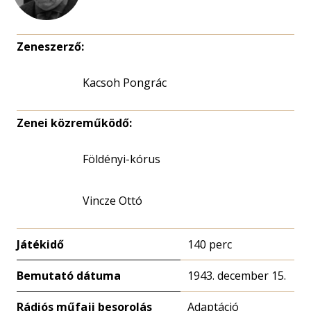
Zeneszerző:
Kacsoh Pongrác
Zenei közreműködő:
Földényi-kórus
Vincze Ottó
Játékidő
140 perc
Bemutató dátuma
1943. december 15.
Rádiós műfaji besorolás
Adaptáció