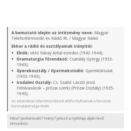
A bemutató idején az intézmény neve:
Magyar
Telefonhírmondó és Rádió Rt. / Magyar Rádió
Ekkor a rádió és osztályainak irányítói:
Elnök:
vitéz Náray Antal ezredes (1942-1944);
Dramaturgia főrendező:
Csanády György (1933-
1943);
Gyerekosztály / Gyermekstúdió:
Gyerektársulat
(1935-1943);
Irodalmi Osztály:
Cs. Szabó László (irod.
Felolvasások – prózai szerk) (Prózai Osztály) (1935-
1943);
Az adatokban ellentmondások előfordulhatnak a források
bizonytalansága miatt.
Hiba? Javítanivaló? Hiány? Jelezd a nyitólap alján levő
címünkön.