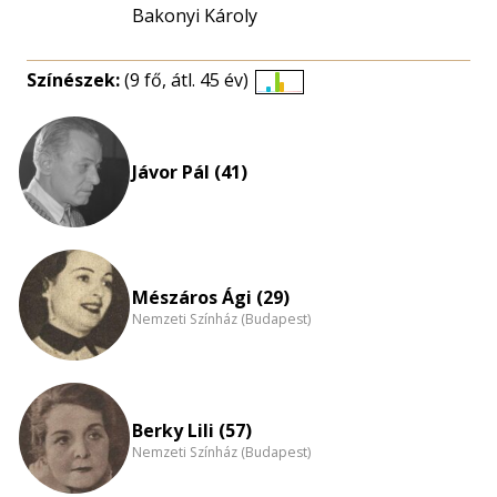
Bakonyi Károly
Színészek:
(9 fő, átl. 45 év)
Életkori
eloszlás
nagyítása
Jávor Pál (41)
Mészáros Ági (29)
Nemzeti Színház (Budapest)
Berky Lili (57)
Nemzeti Színház (Budapest)