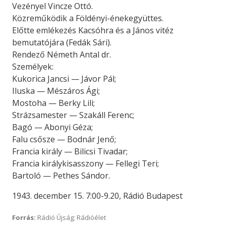
Vezényel Vincze Ottó.
Közreműködik a Földényi-énekegyüttes.
Előtte emlékezés Kacsóhra és a János vitéz
bemutatójára (Fedák Sári).
Rendező Németh Antal dr.
Személyek:
Kukorica Jancsi — Jávor Pál;
Iluska — Mészáros Ági;
Mostoha — Berky Lili;
Strázsamester — Szakáll Ferenc;
Bagó — Abonyi Géza;
Falu csősze — Bodnár Jenő;
Francia király — Bilicsi Tivadar;
Francia királykisasszony — Fellegi Teri;
Bartoló — Pethes Sándor.
1943. december 15. 7:00-9.20, Rádió Budapest
Forrás:
Rádió Újság; Rádióélet