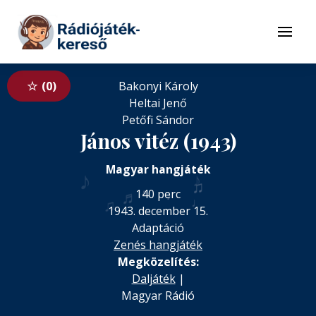
Tovább a navigációhoz
Tovább a tartalomhoz
Menü
0
Bakonyi Károly
Heltai Jenő
Petőfi Sándor
János vitéz (1943)
Magyar hangjáték
♪
♪
♫
♬
♬
140 perc
♪
♩
♫
1943. december 15.
Adaptáció
Zenés hangjáték
Megközelítés:
Daljáték
|
Magyar Rádió