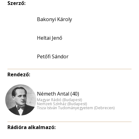
Szerző:
Bakonyi Károly
Heltai Jenő
Petőfi Sándor
Rendező:
Németh Antal (40)
Magyar Rádió (Budapest)
Nemzeti Színház (Budapest)
Tisza István Tudományegyetem (Debrecen)
Rádióra alkalmazó: