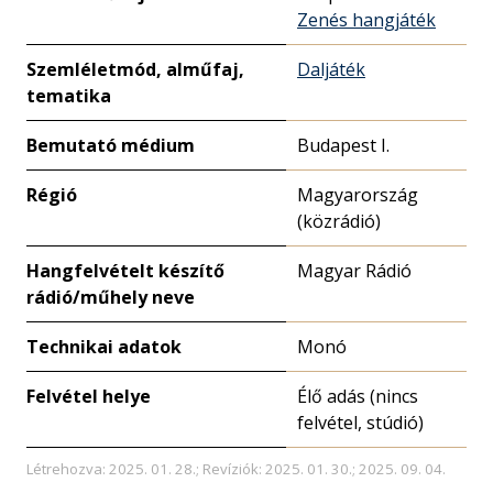
Zenés hangjáték
Szemléletmód, alműfaj,
Daljáték
tematika
Bemutató médium
Budapest I.
Régió
Magyarország
(közrádió)
Hangfelvételt készítő
Magyar Rádió
rádió/műhely neve
Technikai adatok
Monó
Felvétel helye
Élő adás (nincs
felvétel, stúdió)
Létrehozva: 2025. 01. 28.; Revíziók: 2025. 01. 30.; 2025. 09. 04.