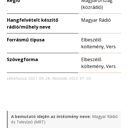
Régió
Magyarország
(közrádió)
Hangfelvételt készítő
Magyar Rádió
rádió/műhely neve
Forrásmű típusa
Elbeszélő
költemény, Vers
Szövegforma
Elbeszélő
költemény, Vers
Létrehozva: 2021. 09. 28.; Revíziók: 2023. 01. 30.
A bemutató idején az intézmény neve:
Magyar Rádió
és Televízió (MRT)