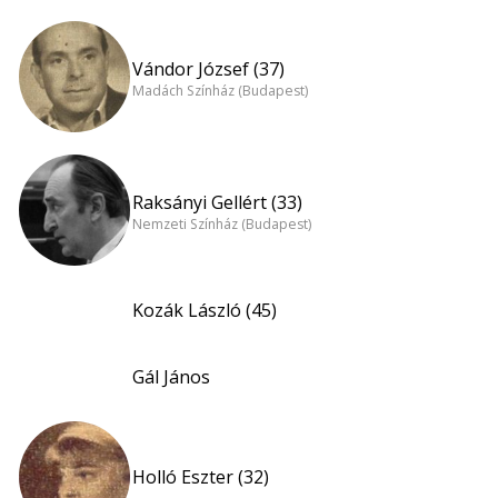
Vándor József (37)
Madách Színház (Budapest)
Raksányi Gellért (33)
Nemzeti Színház (Budapest)
Kozák László (45)
Gál János
Holló Eszter (32)