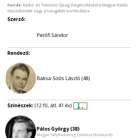
Forrás:
Rádió- és Televízió Újság; Kiegészítésként Magyar Rádió
műsorboríték vagy a hangjáték konferálása
Szerző:
Petőfi Sándor
Rendező:
Baksa-Soós László (48)
Színészek:
(12 fő, átl. 41 év)
Életkori
eloszlás
nagyítása
Pálos György (38)
Magyar Néphadsereg Színháza (Budapest)