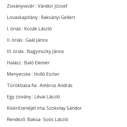
Zsiványvezér : Vándor József
Lovaskapitány : Raksányi Gellért
I. óriás : Kozák László
II. óriás : Gaál János
III. óriás : Bagyinszky János
Halász : Baló Elemér
Menyecske : Holló Eszter
Törökbasa fia : Ambrus András
Egy zsivány : Lévai László
Kísérőzenéjét írta: Szokolay Sándor
Rendező: Baksa- Soós László