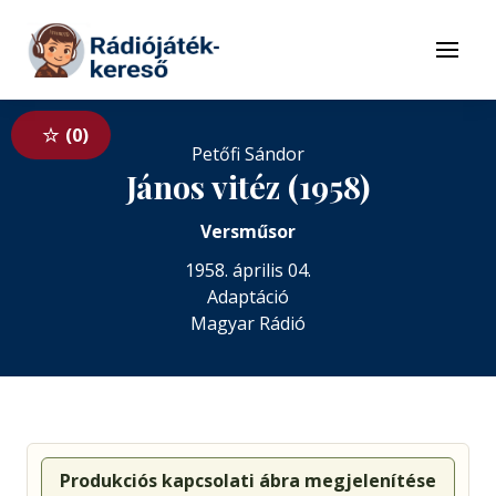
Tovább a navigációhoz
Tovább a tartalomhoz
Menü
0
Petőfi Sándor
János vitéz (1958)
Versműsor
1958. április 04.
Adaptáció
Magyar Rádió
Produkciós kapcsolati ábra megjelenítése