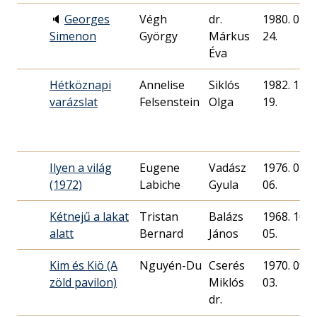
🔈
Georges
Végh
dr.
1980. 01.
Simenon
György
Márkus
24.
Éva
Hétköznapi
Annelise
Siklós
1982. 12.
varázslat
Felsenstein
Olga
19.
Ilyen a világ
Eugene
Vadász
1976. 01.
(1972)
Labiche
Gyula
06.
Kétnejű a lakat
Tristan
Balázs
1968. 10.
alatt
Bernard
János
05.
Kim és Kiö (A
Nguyén-Du
Cserés
1970. 09.
zöld pavilon)
Miklós
03.
dr.