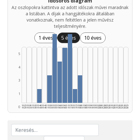
Idősoros diagram
Az oszlopokra kattintva az adott időszak művei maradnak
a listában. A díjak a hangjátékokra általában
vonatkoznak, nem feltétlen a jelen művész
teljesítményére.
1 éves
5 éves
10 éves
5
4
3
1
1925
1930
1935
1940
1945
1950
1955
1960
1965
1970
1975
1980
1985
1990
1995
2000
2005
2010
2015
2020
2025
0
1929
1934
1939
1944
1949
1954
1959
1964
1969
1974
1979
1984
1989
1994
1999
2004
2009
2014
2019
2024
2026