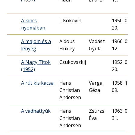
A kincs
I. Kokovin
1950. 05.
nyomában
20.
A majom és a
Aldous
Vadász
1966. 08.
lényeg
Huxley
Gyula
12.
A Nagy Titok
Csukovszkij
1952. 01.
(1952)
20.
A rút kis kacsa
Hans
Varga
1958. 11.
Christian
Géza
09.
Andersen
A vadhattyúk
Hans
Zsurzs
1963. 01.
Christian
Éva
31.
Andersen