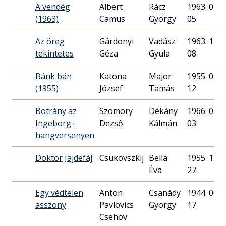
A vendég
Albert
Rácz
1963. 07.
(1963)
Camus
György
05.
Az öreg
Gárdonyi
Vadász
1963. 11.
tekintetes
Géza
Gyula
08.
Bánk bán
Katona
Major
1955. 04.
(1955)
József
Tamás
12.
Botrány az
Szomory
Dékány
1966. 03.
Ingeborg-
Dezső
Kálmán
03.
hangversenyen
Doktor Jajdefáj
Csukovszkij
Bella
1955. 11.
Éva
27.
Egy védtelen
Anton
Csanády
1944. 06.
asszony
Pavlovics
György
17.
Csehov