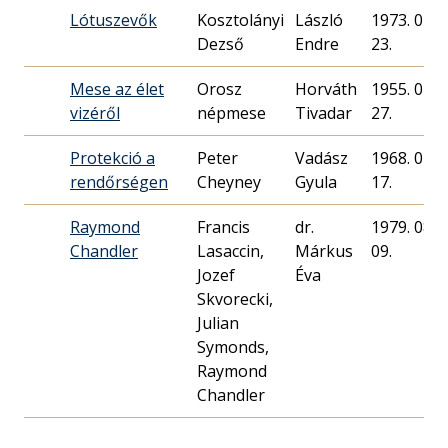
Lótuszevők
Kosztolányi
László
1973. 04.
Dezső
Endre
23.
Mese az élet
Orosz
Horváth
1955. 02.
vizéről
népmese
Tivadar
27.
Protekció a
Peter
Vadász
1968. 02.
rendőrségen
Cheyney
Gyula
17.
Raymond
Francis
dr.
1979. 08.
Chandler
Lasaccin,
Márkus
09.
Jozef
Éva
Skvorecki,
Julian
Symonds,
Raymond
Chandler