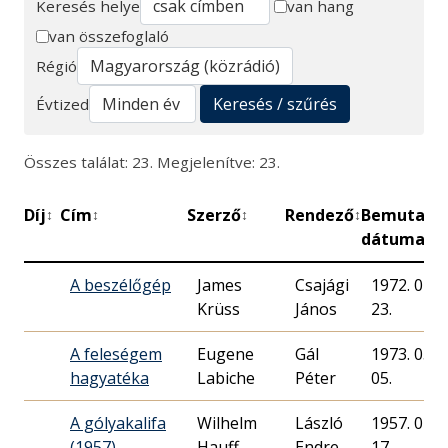
Keresés helye
van hang
van összefoglaló
Keresés
Régió
Keresés / szűrés
Évtized
Összes találat: 23. Megjelenítve: 23.
Díj
Cím
Szerző
Rendező
Bemutató
↕
↕
↕
↕
dátuma
A beszélőgép
James
Csajági
1972. 07.
Krüss
János
23.
A feleségem
Eugene
Gál
1973. 05.
hagyatéka
Labiche
Péter
05.
A gólyakalifa
Wilhelm
László
1957. 02.
(1957)
Hauff
Endre
17.